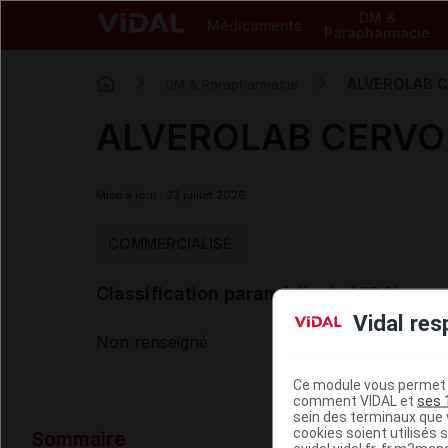
DM &
Médicaments
Parapharmacie
ALVEROLAB C
DM & Parapharmacie
ALVEROLAB CERVO 
Mise à jour : 23 juillet 2026
COMMERCIALISÉ
Classification paramédicale VIDAL
Vidal res
Non renseigné
Ce module vous permet d
comment VIDAL et
ses 
sein des terminaux que v
Données ad
cookies soient utilisés s
Sommaire