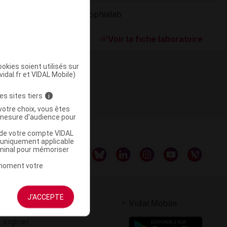
Sophialab
ommercialisé
Voir la fiche laboratoire
okies soient utilisés sur
vidal.fr et VIDAL Mobile)
es sites tiers
i
votre choix, vous êtes
mesure d'audience pour
u de votre compte VIDAL
a uniquement applicable
rminal pour mémoriser
t moment votre
J'ACCEPTE
rtenaires
Vidal Mobile
 logiciel