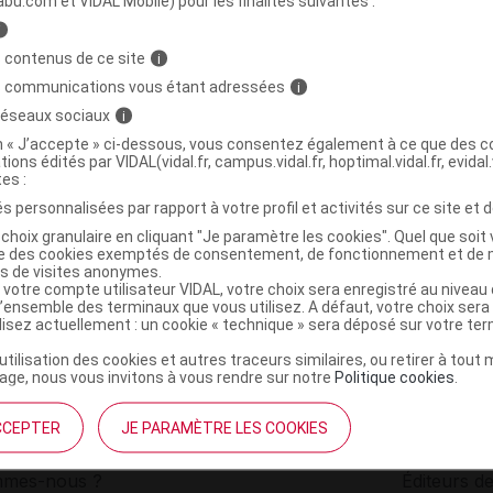
abu.com et VIDAL Mobile) pour les finalités suivantes :
i
ERVO KRILL Cpr Pilulier/60
C
 contenus de ce site
i
s communications vous étant adressées
i
 réseaux sociaux
i
3700909500027
on « J’accepte » ci-dessous, vous consentez également à ce que des co
r
Sophialab
tions édités par VIDAL(vidal.fr, campus.vidal.fr, hoptimal.vidal.fr, evidal.
NR
tes :
s personnalisées par rapport à votre profil et activités sur ce site et d
choix granulaire en cliquant "Je paramètre les cookies". Quel que soit 
ise des cookies exemptés de consentement, de fonctionnement et de 
es de visites anonymes.
 votre compte utilisateur VIDAL, votre choix sera enregistré au nivea
l’ensemble des terminaux que vous utilisez. A défaut, votre choix ser
ilisez actuellement : un cookie « technique » sera déposé sur votre te
’utilisation des cookies et autres traceurs similaires, ou retirer à tou
ge, nous vous invitons à vous rendre sur notre
Politique cookies
.
CCEPTER
JE PARAMÈTRE LES COOKIES
institutionnel
Espace pa
mmes-nous ?
Éditeurs de