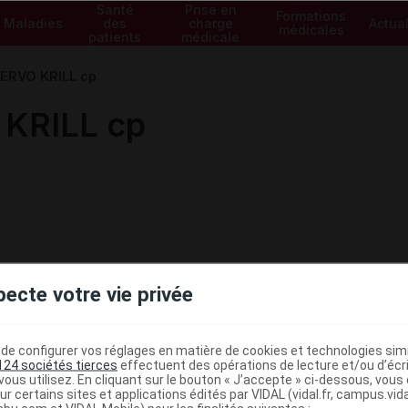
Santé
Prise en
Formations
Maladies
des
charge
Actual
médicales
patients
médicale
ERVO KRILL cp
KRILL cp
pecte votre vie privée
e configurer vos réglages en matière de cookies et technologies simil
124 sociétés tierces
effectuent des opérations de lecture et/ou d’écr
ous utilisez. En cliquant sur le bouton « J’accepte » ci-dessous, vou
ministratives
ur certains sites et applications édités par VIDAL (vidal.fr, campus.vidal.