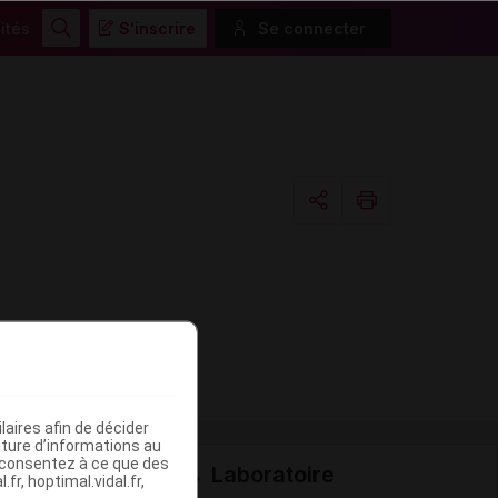
ités
S'inscrire
Se connecter
Rechercher
Copier l'url
Email
aires afin de décider
iture d’informations au
s consentez à ce que des
Laboratoire
fr, hoptimal.vidal.fr,