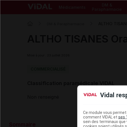
DM &
Médicaments
Parapharmacie
ALTHO TISANES
DM & Parapharmacie
ALTHO TISANES Orang
Mise à jour : 23 juillet 2026
COMMERCIALISÉ
Classification paramédicale VIDAL
Vidal res
Non renseigné
Ce module vous permet d
comment VIDAL et
ses 
Données ad
sein des terminaux que v
Sommaire
cookies soient utilisés s