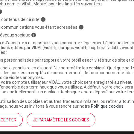
abu.com et VIDAL Mobile) pour les finalités suivantes :
i
ES Oranger bigaradier boutons Bio Tis
C
 contenus de ce site
i
s communications vous étant adressées
i
 réseaux sociaux
i
3700758101154
on « J’accepte » ci-dessous, vous consentez également à ce que des co
tions édités par VIDAL(vidal.fr, campus.vidal.fr, hoptimal.vidal.fr, evidal.
r
Altho
tes :
NR
s personnalisées par rapport à votre profil et activités sur ce site et d
choix granulaire en cliquant "Je paramètre les cookies". Quel que soit 
ise des cookies exemptés de consentement, de fonctionnement et de 
es de visites anonymes.
 votre compte utilisateur VIDAL, votre choix sera enregistré au nivea
l’ensemble des terminaux que vous utilisez. A défaut, votre choix ser
ilisez actuellement : un cookie « technique » sera déposé sur votre te
’utilisation des cookies et autres traceurs similaires, ou retirer à tou
ge, nous vous invitons à vous rendre sur notre
Politique cookies
.
CCEPTER
JE PARAMÈTRE LES COOKIES
institutionnel
Espace pa