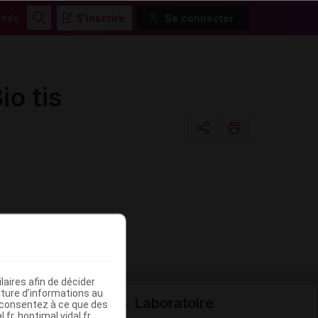
ités
S'inscrire
Se connecter
Rechercher
o tis
Copier l'url
Email
aires afin de décider
iture d’informations au
Laboratoire
s consentez à ce que des
fr, hoptimal.vidal.fr,