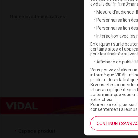
evidal.vidal.fr, fr.m3man
Mesure d’audience
ALTHO TISAN
Données administratives
Personnalisation des
Sach/40g
Personnalisation de
Interaction avec les
Code EAN
En cliquant sur le bout
certains sites et applica
Labo. Distributeu
pour les finalités suivan
Remboursement
Affichage de publicité
Vous pouvez réaliser un 
informé que VIDAL util
produire des statistiqu
Si vous êtes connecté à
et sera appliqué depuis 
au terminal que vous ut
votre choix.
Pour en savoir plus sur l
consentement à leur usa
CONTINUER SANS A
Espace produit
Espace 