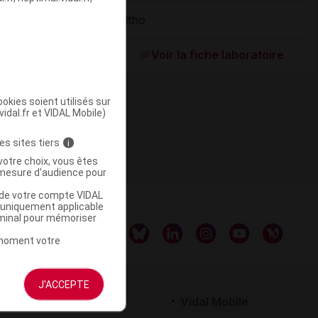
Altho
ommercialisé
Voir la fiche laboratoire
okies soient utilisés sur
vidal.fr et VIDAL Mobile)
es sites tiers
i
votre choix, vous êtes
mesure d'audience pour
u de votre compte VIDAL
a uniquement applicable
rminal pour mémoriser
t moment votre
J'ACCEPTE
rtenaires
Vidal Mobile