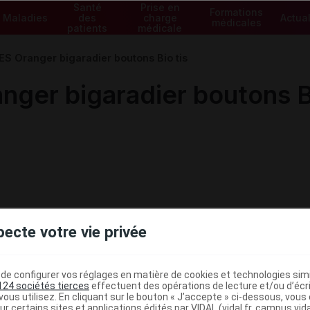
Santé
Prise en
Formations
Maladies
des
charge
Actual
médicales
patients
médicale
 Oranger bigaradier boutons Bio tis
er bigaradier boutons Bi
pecte votre vie privée
e configurer vos réglages en matière de cookies et technologies simil
124 sociétés tierces
effectuent des opérations de lecture et/ou d’écr
ministratives
ous utilisez. En cliquant sur le bouton « J’accepte » ci-dessous, vou
ur certains sites et applications édités par VIDAL (vidal.fr, campus.vidal.