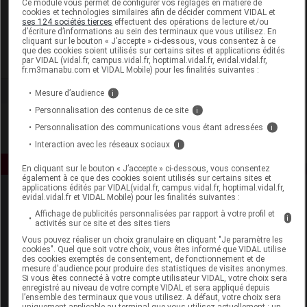
Ce module vous permet de configurer vos réglages en matière de
cookies et technologies similaires afin de décider comment VIDAL et
ses 124 sociétés tierces
effectuent des opérations de lecture et/ou
Altho
d’écriture d’informations au sein des terminaux que vous utilisez. En
cliquant sur le bouton « J’accepte » ci-dessous, vous consentez à ce
que des cookies soient utilisés sur certains sites et applications édités
Voir la fiche laboratoire
par VIDAL (vidal.fr, campus.vidal.fr, hoptimal.vidal.fr, evidal.vidal.fr,
fr.m3manabu.com et VIDAL Mobile) pour les finalités suivantes :
Mesure d’audience
i
Personnalisation des contenus de ce site
i
Personnalisation des communications vous étant adressées
i
Interaction avec les réseaux sociaux
i
En cliquant sur le bouton « J’accepte » ci-dessous, vous consentez
également à ce que des cookies soient utilisés sur certains sites et
applications édités par VIDAL(vidal.fr, campus.vidal.fr, hoptimal.vidal.fr,
evidal.vidal.fr et VIDAL Mobile) pour les finalités suivantes :
Affichage de publicités personnalisées par rapport à votre profil et
i
activités sur ce site et des sites tiers
Vous pouvez réaliser un choix granulaire en cliquant "Je paramètre les
cookies". Quel que soit votre choix, vous êtes informé que VIDAL utilise
des cookies exemptés de consentement, de fonctionnement et de
Espace produit
mesure d'audience pour produire des statistiques de visites anonymes.
Si vous êtes connecté à votre compte utilisateur VIDAL, votre choix sera
enregistré au niveau de votre compte VIDAL et sera appliqué depuis
Boutique
l’ensemble des terminaux que vous utilisez. A défaut, votre choix sera
VIDAL Expert
uniquement applicable au terminal que vous utilisez actuellement : un