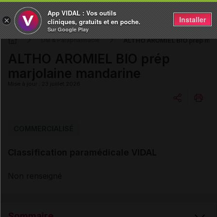
App VIDAL : Vos outils
Installer
×
cliniques, gratuits et en poche.
Sur Google Play
ALTHO AROMIEL BIO prép mar
DM & Parapharmacie
ALTHO AROMIEL BIO prép
marjolaine mandarine
Mise à jour : 23 juillet 2026
Copier l'url
COMMERCIALISÉ
Classification paramédicale VIDAL
Email
Non renseigné
Sommaire