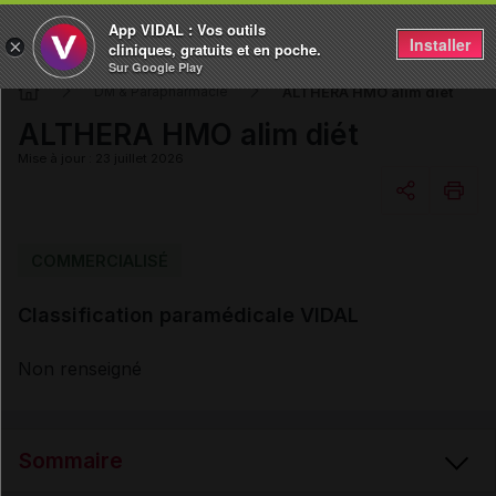
App VIDAL : Vos outils
Installer
×
cliniques, gratuits et en poche.
Sur Google Play
ALTHERA HMO alim diét
DM & Parapharmacie
ALTHERA HMO alim diét
Mise à jour : 23 juillet 2026
Copier l'url
COMMERCIALISÉ
Classification paramédicale VIDAL
Email
Non renseigné
Sommaire