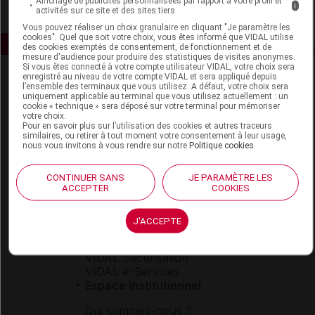
Affichage de publicités personnalisées par rapport à votre profil et
i
activités sur ce site et des sites tiers
Vous pouvez réaliser un choix granulaire en cliquant "Je paramètre les
cookies". Quel que soit votre choix, vous êtes informé que VIDAL utilise
des cookies exemptés de consentement, de fonctionnement et de
mesure d'audience pour produire des statistiques de visites anonymes.
Si vous êtes connecté à votre compte utilisateur VIDAL, votre choix sera
enregistré au niveau de votre compte VIDAL et sera appliqué depuis
l’ensemble des terminaux que vous utilisez. A défaut, votre choix sera
uniquement applicable au terminal que vous utilisez actuellement : un
cookie « technique » sera déposé sur votre terminal pour mémoriser
votre choix.
Pour en savoir plus sur l’utilisation des cookies et autres traceurs
similaires, ou retirer à tout moment votre consentement à leur usage,
nous vous invitons à vous rendre sur notre
Politique cookies
.
Espace produit
Boutique
CONTINUER SANS
JE PARAMÈTRE LES
VIDAL Expert
ACCEPTER
COOKIES
VIDAL Hoptimal
eVIDAL
J'ACCEPTE
VIDAL Mobile
VIDAL widget
VIDAL Sécurisation
VIDAL e-Services
Espace institutionnel
Qui sommes-nous ?