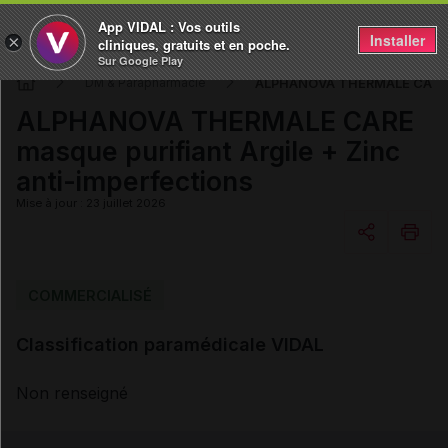
App VIDAL : Vos outils
Installer
×
cliniques, gratuits et en poche.
Sur Google Play
ALPHANOVA THERMALE CARE mas
DM & Parapharmacie
ALPHANOVA THERMALE CARE
masque purifiant Argile + Zinc
anti-imperfections
Mise à jour : 23 juillet 2026
Copier l'url
COMMERCIALISÉ
Classification paramédicale VIDAL
Email
Non renseigné