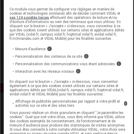
Ce module vous permet de configurer vos réglages en matière de
Laboratoire
cookies et technologies similaires afin de décider comment VIDAL et
ses 124 sociétés tierces
effectuent des opérations de lecture et/ou
d’écriture d’informations au sein des terminaux que vous utilisez. En
cliquant sur le bouton « J’accepte » ci-dessous, vous consentez à ce
Alphanova Santé
que des cookies soient utilisés sur certains sites et applications édités
par VIDAL (vidal.fr, campus.vidal.fr, hoptimal.vidal.fr, evidal.vidal.fr,
fr.m3manabu.com et VIDAL Mobile) pour les finalités suivantes :
Voir la fiche laboratoire
Mesure d’audience
i
Personnalisation des contenus de ce site
i
Personnalisation des communications vous étant adressées
i
Interaction avec les réseaux sociaux
i
En cliquant sur le bouton « J’accepte » ci-dessous, vous consentez
également à ce que des cookies soient utilisés sur certains sites et
applications édités par VIDAL(vidal.fr, campus.vidal.fr, hoptimal.vidal.fr,
evidal.vidal.fr et VIDAL Mobile) pour les finalités suivantes :
Affichage de publicités personnalisées par rapport à votre profil et
i
activités sur ce site et des sites tiers
Vous pouvez réaliser un choix granulaire en cliquant "Je paramètre les
cookies". Quel que soit votre choix, vous êtes informé que VIDAL utilise
des cookies exemptés de consentement, de fonctionnement et de
mesure d'audience pour produire des statistiques de visites anonymes.
Si vous êtes connecté à votre compte utilisateur VIDAL, votre choix sera
Espace produit
enregistré au niveau de votre compte VIDAL et sera appliqué depuis