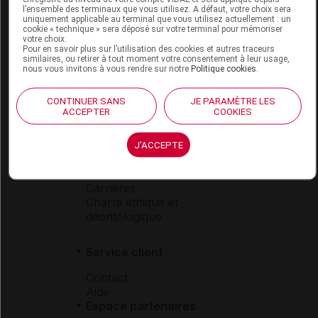
l’ensemble des terminaux que vous utilisez. A défaut, votre choix sera
Boutique
uniquement applicable au terminal que vous utilisez actuellement : un
cookie « technique » sera déposé sur votre terminal pour mémoriser
VIDAL Expert
votre choix.
VIDAL Hoptimal
Pour en savoir plus sur l’utilisation des cookies et autres traceurs
similaires, ou retirer à tout moment votre consentement à leur usage,
eVIDAL
nous vous invitons à vous rendre sur notre
Politique cookies
.
VIDAL Mobile
VIDAL widget
CONTINUER SANS
JE PARAMÈTRE LES
VIDAL Sécurisation
ACCEPTER
COOKIES
VIDAL e-Services
Espace institutionnel
J'ACCEPTE
Qui sommes-nous ?
VIDAL France
Carrières
Charte éthique et
déontologique
Service client
Contact
Aide
Espace partenaires