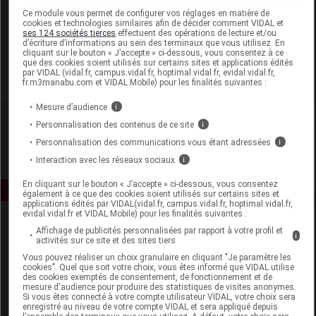
Laboratoire
Ce module vous permet de configurer vos réglages en matière de
cookies et technologies similaires afin de décider comment VIDAL et
ses 124 sociétés tierces
effectuent des opérations de lecture et/ou
d’écriture d’informations au sein des terminaux que vous utilisez. En
Alphanova Santé
cliquant sur le bouton « J’accepte » ci-dessous, vous consentez à ce
que des cookies soient utilisés sur certains sites et applications édités
par VIDAL (vidal.fr, campus.vidal.fr, hoptimal.vidal.fr, evidal.vidal.fr,
Voir la fiche laboratoire
fr.m3manabu.com et VIDAL Mobile) pour les finalités suivantes :
Mesure d’audience
i
Personnalisation des contenus de ce site
i
Personnalisation des communications vous étant adressées
i
Interaction avec les réseaux sociaux
i
En cliquant sur le bouton « J’accepte » ci-dessous, vous consentez
également à ce que des cookies soient utilisés sur certains sites et
applications édités par VIDAL(vidal.fr, campus.vidal.fr, hoptimal.vidal.fr,
evidal.vidal.fr et VIDAL Mobile) pour les finalités suivantes :
Affichage de publicités personnalisées par rapport à votre profil et
i
activités sur ce site et des sites tiers
Vous pouvez réaliser un choix granulaire en cliquant "Je paramètre les
cookies". Quel que soit votre choix, vous êtes informé que VIDAL utilise
des cookies exemptés de consentement, de fonctionnement et de
mesure d'audience pour produire des statistiques de visites anonymes.
Espace produit
Si vous êtes connecté à votre compte utilisateur VIDAL, votre choix sera
enregistré au niveau de votre compte VIDAL et sera appliqué depuis