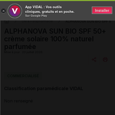
App VIDAL : Vos outils
Installer
×
cliniques, gratuits et en poche.
Sur Google Play
ALPHANOVA SUN BIO SPF 50+ 
DM & Parapharmacie
ALPHANOVA SUN BIO SPF 50+
crème solaire 100% naturel
parfumée
Mise à jour : 23 juillet 2026
Copier l'url
COMMERCIALISÉ
Classification paramédicale VIDAL
Email
Non renseigné