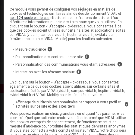
Ce module vous permet de configurer vos réglages en matière de
Laboratoire
cookies et technologies similaires afin de décider comment VIDAL et
ses 124 sociétés tierces
effectuent des opérations de lecture et/ou
d’écriture d’informations au sein des terminaux que vous utilisez. En
cliquant sur le bouton « J’accepte » ci-dessous, vous consentez à ce
Alphanova Santé
que des cookies soient utilisés sur certains sites et applications édités
par VIDAL (vidal.fr, campus.vidal.fr, hoptimal.vidal.fr, evidal.vidal.fr,
fr.m3manabu.com et VIDAL Mobile) pour les finalités suivantes :
Voir la fiche laboratoire
Mesure d’audience
i
Personnalisation des contenus de ce site
i
Personnalisation des communications vous étant adressées
i
Interaction avec les réseaux sociaux
i
En cliquant sur le bouton « J’accepte » ci-dessous, vous consentez
également à ce que des cookies soient utilisés sur certains sites et
applications édités par VIDAL(vidal.fr, campus.vidal.fr, hoptimal.vidal.fr,
evidal.vidal.fr et VIDAL Mobile) pour les finalités suivantes :
Affichage de publicités personnalisées par rapport à votre profil et
i
activités sur ce site et des sites tiers
Vous pouvez réaliser un choix granulaire en cliquant "Je paramètre les
cookies". Quel que soit votre choix, vous êtes informé que VIDAL utilise
des cookies exemptés de consentement, de fonctionnement et de
mesure d'audience pour produire des statistiques de visites anonymes.
Si vous êtes connecté à votre compte utilisateur VIDAL, votre choix sera
Espace produit
enregistré au niveau de votre compte VIDAL et sera appliqué depuis