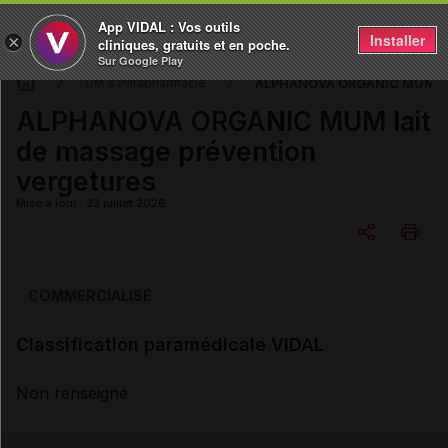
App VIDAL : Vos outils
Installer
×
cliniques, gratuits et en poche.
Sur Google Play
ALPHANOVA ORGANIC MUM lait
DM & Parapharmacie
ALPHANOVA ORGANIC MUM lait
de massage prévention
vergetures
Mise à jour : 23 juillet 2026
Copier l'url
COMMERCIALISÉ
Classification paramédicale VIDAL
Email
Non renseigné