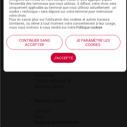
l’ensemble des terminaux que vous utilisez. A défaut, votre choix sera
Boutique
uniquement applicable au terminal que vous utilisez actuellement : un
cookie « technique » sera déposé sur votre terminal pour mémoriser
VIDAL Expert
votre choix.
VIDAL Hoptimal
Pour en savoir plus sur l’utilisation des cookies et autres traceurs
similaires, ou retirer à tout moment votre consentement à leur usage,
eVIDAL
nous vous invitons à vous rendre sur notre
Politique cookies
.
VIDAL Mobile
VIDAL widget
CONTINUER SANS
JE PARAMÈTRE LES
VIDAL Sécurisation
ACCEPTER
COOKIES
VIDAL e-Services
Espace institutionnel
J'ACCEPTE
Qui sommes-nous ?
VIDAL France
Carrières
Charte éthique et
déontologique
Service client
Contact
Aide
Espace partenaires