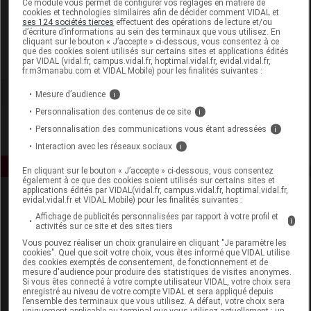
Ce module vous permet de configurer vos réglages en matière de
cookies et technologies similaires afin de décider comment VIDAL et
ses 124 sociétés tierces
effectuent des opérations de lecture et/ou
Alphanova Santé
d’écriture d’informations au sein des terminaux que vous utilisez. En
cliquant sur le bouton « J’accepte » ci-dessous, vous consentez à ce
que des cookies soient utilisés sur certains sites et applications édités
Voir la fiche laboratoire
par VIDAL (vidal.fr, campus.vidal.fr, hoptimal.vidal.fr, evidal.vidal.fr,
fr.m3manabu.com et VIDAL Mobile) pour les finalités suivantes :
Mesure d’audience
i
Personnalisation des contenus de ce site
i
Personnalisation des communications vous étant adressées
i
Interaction avec les réseaux sociaux
i
En cliquant sur le bouton « J’accepte » ci-dessous, vous consentez
également à ce que des cookies soient utilisés sur certains sites et
applications édités par VIDAL(vidal.fr, campus.vidal.fr, hoptimal.vidal.fr,
evidal.vidal.fr et VIDAL Mobile) pour les finalités suivantes :
Affichage de publicités personnalisées par rapport à votre profil et
i
activités sur ce site et des sites tiers
Vous pouvez réaliser un choix granulaire en cliquant "Je paramètre les
cookies". Quel que soit votre choix, vous êtes informé que VIDAL utilise
des cookies exemptés de consentement, de fonctionnement et de
Espace produit
mesure d'audience pour produire des statistiques de visites anonymes.
Si vous êtes connecté à votre compte utilisateur VIDAL, votre choix sera
enregistré au niveau de votre compte VIDAL et sera appliqué depuis
Boutique
l’ensemble des terminaux que vous utilisez. A défaut, votre choix sera
VIDAL Expert
uniquement applicable au terminal que vous utilisez actuellement : un