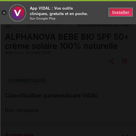
App VIDAL : Vos outils
Installer
×
cliniques, gratuits et en poche.
Sur Google Play
ALPHANOVA BEBE BIO SPF 50+ 
DM & Parapharmacie
ALPHANOVA BEBE BIO SPF 50+
crème solaire 100% naturelle
Mise à jour : 23 juillet 2026
Copier l'url
COMMERCIALISÉ
Classification paramédicale VIDAL
Email
Non renseigné
Sommaire