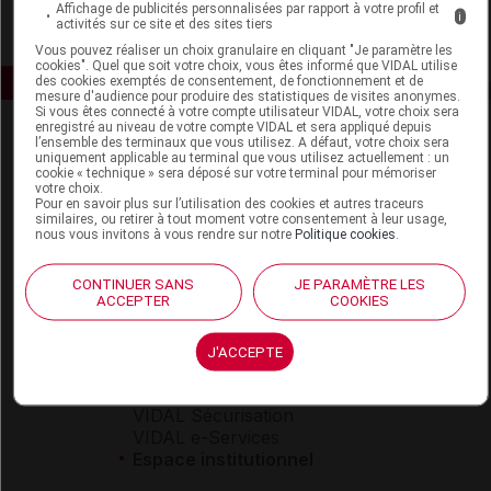
Affichage de publicités personnalisées par rapport à votre profil et
i
activités sur ce site et des sites tiers
Vous pouvez réaliser un choix granulaire en cliquant "Je paramètre les
cookies". Quel que soit votre choix, vous êtes informé que VIDAL utilise
des cookies exemptés de consentement, de fonctionnement et de
mesure d'audience pour produire des statistiques de visites anonymes.
Si vous êtes connecté à votre compte utilisateur VIDAL, votre choix sera
enregistré au niveau de votre compte VIDAL et sera appliqué depuis
l’ensemble des terminaux que vous utilisez. A défaut, votre choix sera
uniquement applicable au terminal que vous utilisez actuellement : un
cookie « technique » sera déposé sur votre terminal pour mémoriser
votre choix.
Pour en savoir plus sur l’utilisation des cookies et autres traceurs
similaires, ou retirer à tout moment votre consentement à leur usage,
nous vous invitons à vous rendre sur notre
Politique cookies
.
Espace produit
Boutique
CONTINUER SANS
JE PARAMÈTRE LES
ACCEPTER
COOKIES
VIDAL Expert
VIDAL Hoptimal
eVIDAL
J'ACCEPTE
VIDAL Mobile
VIDAL widget
VIDAL Sécurisation
VIDAL e-Services
Espace institutionnel