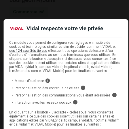
bourgeon Fl/50ml
Commercialisé
Vidal respecte votre vie privée
Code EAN
5430000058643
Labo. Distributeur
Alphagem International
Remboursement
NR
Ce module vous permet de configurer vos réglages en matière de
cookies et technologies similaires afin de décider comment VIDAL et
ses 124 sociétés tierces
effectuent des opérations de lecture et/ou
d’écriture d’informations au sein des terminaux que vous utilisez. En
cliquant sur le bouton « J’accepte » ci-dessous, vous consentez à ce
que des cookies soient utilisés sur certains sites et applications édités
par VIDAL (vidal.fr, campus.vidal.fr, hoptimal.vidal.fr, evidal.vidal.fr,
fr.m3manabu.com et VIDAL Mobile) pour les finalités suivantes :
Laboratoire
Mesure d’audience
i
Personnalisation des contenus de ce site
i
Alphagem International
Personnalisation des communications vous étant adressées
i
Interaction avec les réseaux sociaux
i
Voir la fiche laboratoire
En cliquant sur le bouton « J’accepte » ci-dessous, vous consentez
également à ce que des cookies soient utilisés sur certains sites et
applications édités par VIDAL(vidal.fr, campus.vidal.fr, hoptimal.vidal.fr,
evidal.vidal.fr et VIDAL Mobile) pour les finalités suivantes :