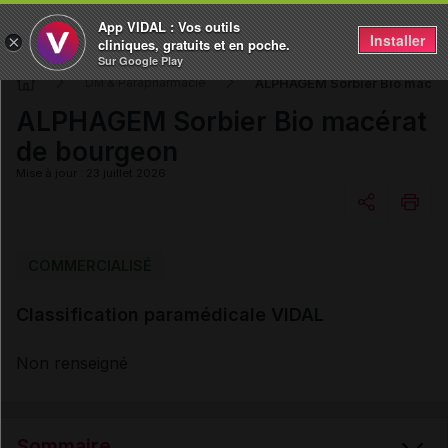
App VIDAL : Vos outils
Installer
×
cliniques, gratuits et en poche.
Sur Google Play
ALPHAGEM Sorbier Bio macér
DM & Parapharmacie
ALPHAGEM Sorbier Bio macérat
de bourgeon
Mise à jour : 23 juillet 2026
Copier l'url
COMMERCIALISÉ
Classification paramédicale VIDAL
Email
Non renseigné
Sommaire