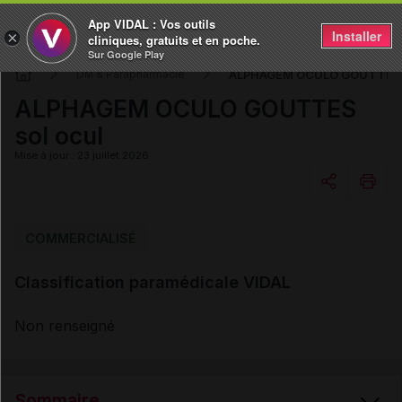
App VIDAL : Vos outils
Installer
×
cliniques, gratuits et en poche.
Sur Google Play
ALPHAGEM OCULO GOUTTES s
DM & Parapharmacie
ALPHAGEM OCULO GOUTTES
sol ocul
Mise à jour : 23 juillet 2026
Copier l'url
COMMERCIALISÉ
Classification paramédicale VIDAL
Email
Non renseigné
Sommaire