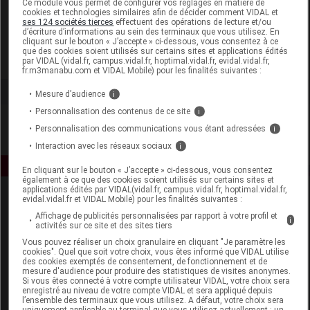
Ce module vous permet de configurer vos réglages en matière de
cookies et technologies similaires afin de décider comment VIDAL et
ses 124 sociétés tierces
effectuent des opérations de lecture et/ou
Alphagem International
d’écriture d’informations au sein des terminaux que vous utilisez. En
cliquant sur le bouton « J’accepte » ci-dessous, vous consentez à ce
que des cookies soient utilisés sur certains sites et applications édités
Voir la fiche laboratoire
par VIDAL (vidal.fr, campus.vidal.fr, hoptimal.vidal.fr, evidal.vidal.fr,
fr.m3manabu.com et VIDAL Mobile) pour les finalités suivantes :
Mesure d’audience
i
Personnalisation des contenus de ce site
i
Personnalisation des communications vous étant adressées
i
Interaction avec les réseaux sociaux
i
En cliquant sur le bouton « J’accepte » ci-dessous, vous consentez
également à ce que des cookies soient utilisés sur certains sites et
applications édités par VIDAL(vidal.fr, campus.vidal.fr, hoptimal.vidal.fr,
evidal.vidal.fr et VIDAL Mobile) pour les finalités suivantes :
Affichage de publicités personnalisées par rapport à votre profil et
i
activités sur ce site et des sites tiers
Vous pouvez réaliser un choix granulaire en cliquant "Je paramètre les
cookies". Quel que soit votre choix, vous êtes informé que VIDAL utilise
des cookies exemptés de consentement, de fonctionnement et de
Espace produit
mesure d'audience pour produire des statistiques de visites anonymes.
Si vous êtes connecté à votre compte utilisateur VIDAL, votre choix sera
enregistré au niveau de votre compte VIDAL et sera appliqué depuis
Boutique
l’ensemble des terminaux que vous utilisez. A défaut, votre choix sera
VIDAL Expert
uniquement applicable au terminal que vous utilisez actuellement : un