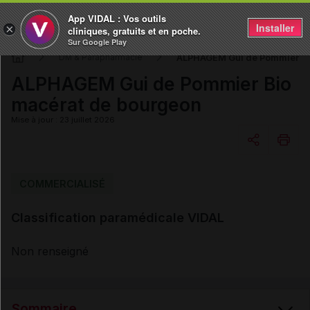
App VIDAL : Vos outils
Installer
×
cliniques, gratuits et en poche.
Sur Google Play
ALPHAGEM Gui de Pommier Bi
DM & Parapharmacie
ALPHAGEM Gui de Pommier Bio
macérat de bourgeon
Mise à jour : 23 juillet 2026
Copier l'url
COMMERCIALISÉ
Classification paramédicale VIDAL
Email
Non renseigné
Sommaire