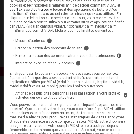
Ce module vous permet de configurer vos réglages en matière de
cookies et technologies similaires afin de décider comment VIDAL et
ses 124 sociétés tierces
effectuent des opérations de lecture et/ou
Alphagem International
d’écriture d’informations au sein des terminaux que vous utilisez. En
cliquant sur le bouton « J’accepte » ci-dessous, vous consentez à ce
que des cookies soient utilisés sur certains sites et applications édités
Voir la fiche laboratoire
par VIDAL (vidal.fr, campus.vidal.fr, hoptimal.vidal.fr, evidal.vidal.fr,
fr.m3manabu.com et VIDAL Mobile) pour les finalités suivantes :
Mesure d’audience
i
Personnalisation des contenus de ce site
i
Personnalisation des communications vous étant adressées
i
Interaction avec les réseaux sociaux
i
En cliquant sur le bouton « J’accepte » ci-dessous, vous consentez
également à ce que des cookies soient utilisés sur certains sites et
applications édités par VIDAL(vidal.fr, campus.vidal.fr, hoptimal.vidal.fr,
evidal.vidal.fr et VIDAL Mobile) pour les finalités suivantes :
Affichage de publicités personnalisées par rapport à votre profil et
i
activités sur ce site et des sites tiers
Vous pouvez réaliser un choix granulaire en cliquant "Je paramètre les
cookies". Quel que soit votre choix, vous êtes informé que VIDAL utilise
des cookies exemptés de consentement, de fonctionnement et de
Espace produit
mesure d'audience pour produire des statistiques de visites anonymes.
Si vous êtes connecté à votre compte utilisateur VIDAL, votre choix sera
enregistré au niveau de votre compte VIDAL et sera appliqué depuis
Boutique
l’ensemble des terminaux que vous utilisez. A défaut, votre choix sera
VIDAL Expert
uniquement applicable au terminal que vous utilisez actuellement : un