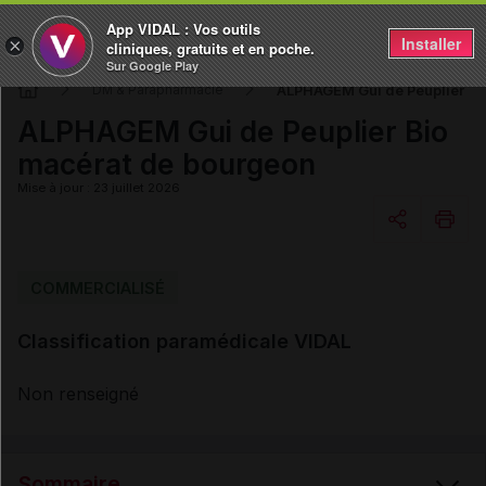
App VIDAL : Vos outils
Installer
×
cliniques, gratuits et en poche.
Sur Google Play
ALPHAGEM Gui de Peuplier Bi
DM & Parapharmacie
ALPHAGEM Gui de Peuplier Bio
macérat de bourgeon
Mise à jour : 23 juillet 2026
Copier l'url
COMMERCIALISÉ
Classification paramédicale VIDAL
Email
Non renseigné
Sommaire