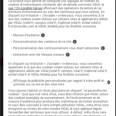
Ce module vous permet de configurer vos réglages en matière de
cookies et technologies similaires afin de décider comment VIDAL et
ses 124 sociétés tierces
effectuent des opérations de lecture et/ou
Alphagem International
d’écriture d’informations au sein des terminaux que vous utilisez. En
cliquant sur le bouton « J’accepte » ci-dessous, vous consentez à ce
que des cookies soient utilisés sur certains sites et applications édités
Voir la fiche laboratoire
par VIDAL (vidal.fr, campus.vidal.fr, hoptimal.vidal.fr, evidal.vidal.fr,
fr.m3manabu.com et VIDAL Mobile) pour les finalités suivantes :
Mesure d’audience
i
Personnalisation des contenus de ce site
i
Personnalisation des communications vous étant adressées
i
Interaction avec les réseaux sociaux
i
En cliquant sur le bouton « J’accepte » ci-dessous, vous consentez
également à ce que des cookies soient utilisés sur certains sites et
applications édités par VIDAL(vidal.fr, campus.vidal.fr, hoptimal.vidal.fr,
evidal.vidal.fr et VIDAL Mobile) pour les finalités suivantes :
Affichage de publicités personnalisées par rapport à votre profil et
i
activités sur ce site et des sites tiers
Vous pouvez réaliser un choix granulaire en cliquant "Je paramètre les
cookies". Quel que soit votre choix, vous êtes informé que VIDAL utilise
des cookies exemptés de consentement, de fonctionnement et de
Espace produit
mesure d'audience pour produire des statistiques de visites anonymes.
Si vous êtes connecté à votre compte utilisateur VIDAL, votre choix sera
enregistré au niveau de votre compte VIDAL et sera appliqué depuis
Boutique
l’ensemble des terminaux que vous utilisez. A défaut, votre choix sera
VIDAL Expert
uniquement applicable au terminal que vous utilisez actuellement : un