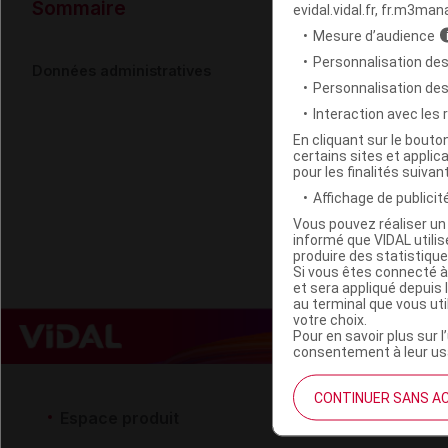
Données ad
Sommaire
evidal.vidal.fr, fr.m3man
Mesure d’audience
Personnalisation des
ALPHA CAT H
Données administratives
Personnalisation de
Interaction avec les
Code EAN
En cliquant sur le bout
certains sites et applica
Labo. Distributeu
pour les finalités suivan
Remboursement
Affichage de publicité
Vous pouvez réaliser un 
informé que VIDAL util
produire des statistiqu
Si vous êtes connecté à
et sera appliqué depuis 
au terminal que vous ut
votre choix.
Pour en savoir plus sur l
consentement à leur usa
CONTINUER SANS A
Espace produit
Espace 