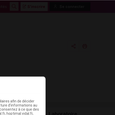
ités
S'inscrire
Se connecter
Rechercher
Copier l'url
Email
aires afin de décider
iture d’informations au
s consentez à ce que des
Laboratoire
fr, hoptimal.vidal.fr,