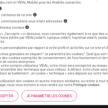
ministratives
abu.com et VIDAL Mobile) pour les finalités suivantes :
i
 contenus de ce site
i
uile sérénité 10% CBD CBG Fl cpte-gttes/10ml
s communications vous étant adressées
i
 réseaux sociaux
i
8594200350208
on « J’accepte » ci-dessous, vous consentez également à ce que des co
tions édités par VIDAL(vidal.fr, campus.vidal.fr, hoptimal.vidal.fr, evidal.
r
Alpha-Cat
tes :
NR
s personnalisées par rapport à votre profil et activités sur ce site et d
choix granulaire en cliquant "Je paramètre les cookies". Quel que soit 
ise des cookies exemptés de consentement, de fonctionnement et de 
es de visites anonymes.
 votre compte utilisateur VIDAL, votre choix sera enregistré au nivea
l’ensemble des terminaux que vous utilisez. A défaut, votre choix ser
ilisez actuellement : un cookie « technique » sera déposé sur votre te
’utilisation des cookies et autres traceurs similaires, ou retirer à tou
ge, nous vous invitons à vous rendre sur notre
Politique cookies
.
CCEPTER
JE PARAMÈTRE LES COOKIES
institutionnel
Espace pa