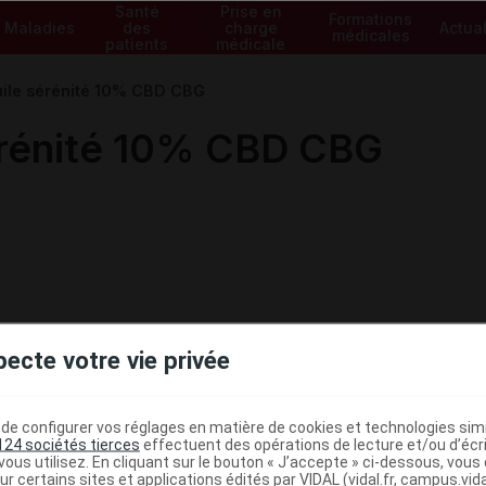
Santé
Prise en
Formations
Maladies
des
charge
Actual
médicales
patients
médicale
ile sérénité 10% CBD CBG
érénité 10% CBD CBG
pecte votre vie privée
e configurer vos réglages en matière de cookies et technologies simil
124 sociétés tierces
effectuent des opérations de lecture et/ou d’écr
ous utilisez. En cliquant sur le bouton « J’accepte » ci-dessous, vou
ur certains sites et applications édités par VIDAL (vidal.fr, campus.vidal.