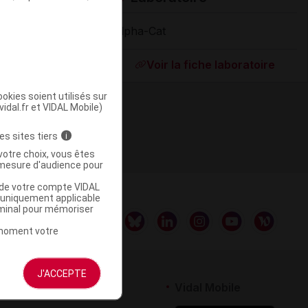
Alpha-Cat
Supprimé
Voir la fiche laboratoire
okies soient utilisés sur
vidal.fr et VIDAL Mobile)
es sites tiers
i
votre choix, vous êtes
mesure d'audience pour
u de votre compte VIDAL
a uniquement applicable
rminal pour mémoriser
t moment votre
J'ACCEPTE
rtenaires
Vidal Mobile