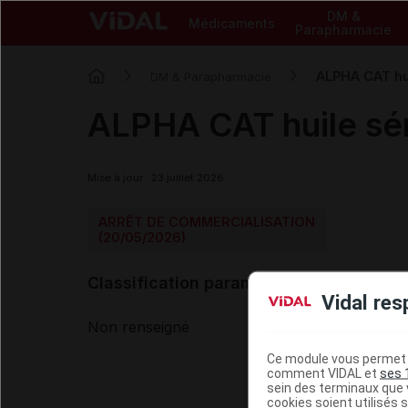
DM &
Médicaments
Parapharmacie
ALPHA CAT hu
DM & Parapharmacie
ALPHA CAT huile s
Mise à jour : 23 juillet 2026
ARRÊT DE COMMERCIALISATION
(20/05/2026)
Classification paramédicale VIDAL
Vidal res
Non renseigné
Ce module vous permet d
comment VIDAL et
ses 
sein des terminaux que v
cookies soient utilisés s