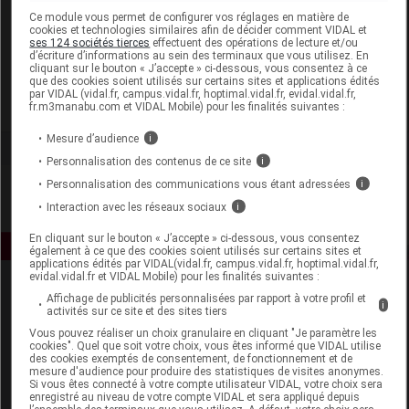
Laboratoire
Ce module vous permet de configurer vos réglages en matière de
cookies et technologies similaires afin de décider comment VIDAL et
ses 124 sociétés tierces
effectuent des opérations de lecture et/ou
d’écriture d’informations au sein des terminaux que vous utilisez. En
Algologie
cliquant sur le bouton « J’accepte » ci-dessous, vous consentez à ce
que des cookies soient utilisés sur certains sites et applications édités
par VIDAL (vidal.fr, campus.vidal.fr, hoptimal.vidal.fr, evidal.vidal.fr,
Voir la fiche laboratoire
fr.m3manabu.com et VIDAL Mobile) pour les finalités suivantes :
Mesure d’audience
i
Personnalisation des contenus de ce site
i
Personnalisation des communications vous étant adressées
i
Interaction avec les réseaux sociaux
i
En cliquant sur le bouton « J’accepte » ci-dessous, vous consentez
également à ce que des cookies soient utilisés sur certains sites et
applications édités par VIDAL(vidal.fr, campus.vidal.fr, hoptimal.vidal.fr,
evidal.vidal.fr et VIDAL Mobile) pour les finalités suivantes :
Affichage de publicités personnalisées par rapport à votre profil et
i
activités sur ce site et des sites tiers
Vous pouvez réaliser un choix granulaire en cliquant "Je paramètre les
cookies". Quel que soit votre choix, vous êtes informé que VIDAL utilise
des cookies exemptés de consentement, de fonctionnement et de
mesure d'audience pour produire des statistiques de visites anonymes.
Espace produit
Si vous êtes connecté à votre compte utilisateur VIDAL, votre choix sera
enregistré au niveau de votre compte VIDAL et sera appliqué depuis