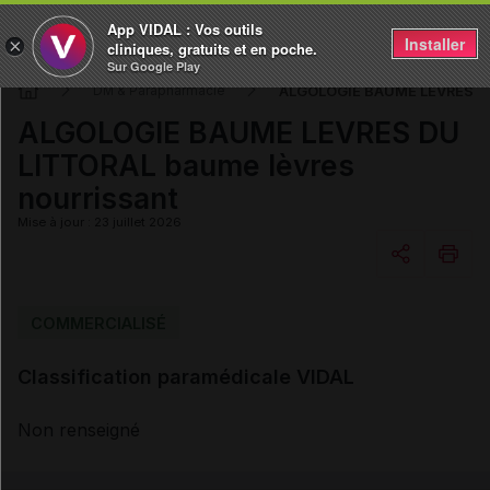
App VIDAL : Vos outils
Installer
×
cliniques, gratuits et en poche.
Sur Google Play
ALGOLOGIE BAUME LEVRES DU 
DM & Parapharmacie
ALGOLOGIE BAUME LEVRES DU
LITTORAL baume lèvres
nourrissant
Mise à jour : 23 juillet 2026
Copier l'url
COMMERCIALISÉ
Classification paramédicale VIDAL
Email
Non renseigné