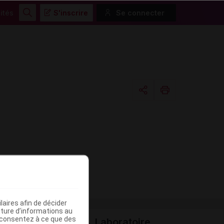
ités
S'inscrire
Se connecter
Rechercher
Copier l'url
Email
aires afin de décider
iture d’informations au
s consentez à ce que des
Laboratoire