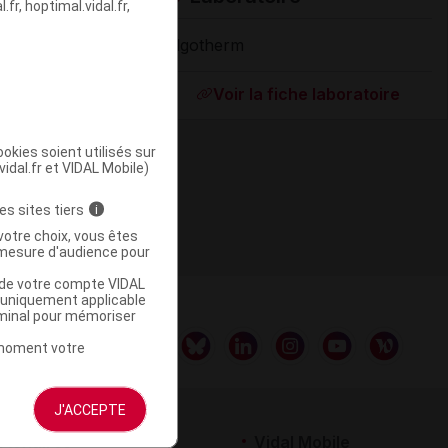
fr, hoptimal.vidal.fr,
Algotherm
Supprimé
Voir la fiche laboratoire
okies soient utilisés sur
vidal.fr et VIDAL Mobile)
es sites tiers
i
votre choix, vous êtes
mesure d'audience pour
u de votre compte VIDAL
a uniquement applicable
rminal pour mémoriser
t moment votre
J'ACCEPTE
rtenaires
Vidal Mobile