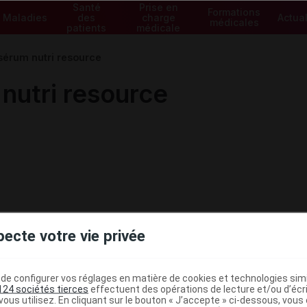
Santé
Prise en
Formations
Maladies
des
charge
Actual
médicales
patients
médicale
rum nutri resource
utri resource
pecte votre vie privée
e configurer vos réglages en matière de cookies et technologies simil
124 sociétés tierces
effectuent des opérations de lecture et/ou d’écr
ous utilisez. En cliquant sur le bouton « J’accepte » ci-dessous, vou