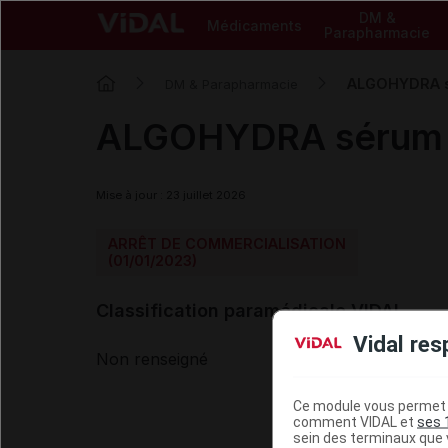
DM &
Médicaments
Parapharmacie
ALGOHYDRA sé
DM & Parapharmacie
ALGOHYDRA sérum n
Mise à jour : 23 juillet 2026
ARRÊT DE COMMERCIALISATION
(01/01/2023)
Classification paramédicale VIDAL
Vidal res
Non renseigné
Ce module vous permet d
comment VIDAL et
ses 
sein des terminaux que v