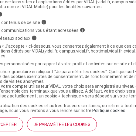
ministratives
ur certains sites et applications édités par VIDAL (vidal.fr, campus.vidal.
abu.com et VIDAL Mobile) pour les finalités suivantes :
i
érum nutri resource Fl cpte-gttes/30ml
 contenus de ce site
i
s communications vous étant adressées
i
 réseaux sociaux
i
6091268
on « J’accepte » ci-dessous, vous consentez également à ce que des co
3273819213030
tions édités par VIDAL(vidal.fr, campus.vidal.fr, hoptimal.vidal.fr, evidal.
r
Algotherm
tes :
NR
s personnalisées par rapport à votre profil et activités sur ce site et d
choix granulaire en cliquant "Je paramètre les cookies". Quel que soit 
ise des cookies exemptés de consentement, de fonctionnement et de 
es de visites anonymes.
 votre compte utilisateur VIDAL, votre choix sera enregistré au nivea
l’ensemble des terminaux que vous utilisez. A défaut, votre choix ser
ilisez actuellement : un cookie « technique » sera déposé sur votre te
’utilisation des cookies et autres traceurs similaires, ou retirer à tou
ge, nous vous invitons à vous rendre sur notre
Politique cookies
.
CCEPTER
JE PARAMÈTRE LES COOKIES
institutionnel
Espace pa