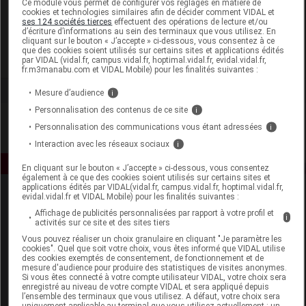
Ce module vous permet de configurer vos réglages en matière de
cookies et technologies similaires afin de décider comment VIDAL et
ses 124 sociétés tierces
effectuent des opérations de lecture et/ou
Alfa Green
d’écriture d’informations au sein des terminaux que vous utilisez. En
cliquant sur le bouton « J’accepte » ci-dessous, vous consentez à ce
que des cookies soient utilisés sur certains sites et applications édités
Voir la fiche laboratoire
par VIDAL (vidal.fr, campus.vidal.fr, hoptimal.vidal.fr, evidal.vidal.fr,
fr.m3manabu.com et VIDAL Mobile) pour les finalités suivantes :
Mesure d’audience
i
Personnalisation des contenus de ce site
i
Personnalisation des communications vous étant adressées
i
Interaction avec les réseaux sociaux
i
En cliquant sur le bouton « J’accepte » ci-dessous, vous consentez
également à ce que des cookies soient utilisés sur certains sites et
applications édités par VIDAL(vidal.fr, campus.vidal.fr, hoptimal.vidal.fr,
evidal.vidal.fr et VIDAL Mobile) pour les finalités suivantes :
Affichage de publicités personnalisées par rapport à votre profil et
i
activités sur ce site et des sites tiers
Vous pouvez réaliser un choix granulaire en cliquant "Je paramètre les
cookies". Quel que soit votre choix, vous êtes informé que VIDAL utilise
des cookies exemptés de consentement, de fonctionnement et de
Espace produit
mesure d'audience pour produire des statistiques de visites anonymes.
Si vous êtes connecté à votre compte utilisateur VIDAL, votre choix sera
enregistré au niveau de votre compte VIDAL et sera appliqué depuis
Boutique
l’ensemble des terminaux que vous utilisez. A défaut, votre choix sera
VIDAL Expert
uniquement applicable au terminal que vous utilisez actuellement : un