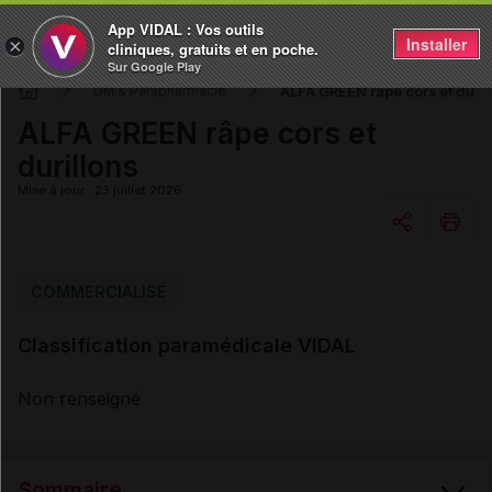
App VIDAL : Vos outils
Installer
×
cliniques, gratuits et en poche.
Sur Google Play
ALFA GREEN râpe cors et duril
DM & Parapharmacie
ALFA GREEN râpe cors et
durillons
Mise à jour : 23 juillet 2026
Copier l'url
COMMERCIALISÉ
Classification paramédicale VIDAL
Email
Non renseigné
Sommaire