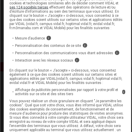
cookies et technologies similaires afin de décider comment VIDAL et
ADP Laboratoire
ses 124 sociétés tierces
effectuent des opérations de lecture et/ou
d’écriture d’informations au sein des terminaux que vous utilisez. En
cliquant sur le bouton « J’accepte » ci-dessous, vous consentez à ce
que des cookies soient utilisés sur certains sites et applications édités
Voir la fiche laboratoire
par VIDAL (vidal.fr, campus.vidal.fr, hoptimal.vidal.fr, evidal.vidal.fr,
fr.m3manabu.com et VIDAL Mobile) pour les finalités suivantes :
Mesure d’audience
i
Personnalisation des contenus de ce site
i
Personnalisation des communications vous étant adressées
i
Interaction avec les réseaux sociaux
i
En cliquant sur le bouton « J’accepte » ci-dessous, vous consentez
également à ce que des cookies soient utilisés sur certains sites et
applications édités par VIDAL(vidal.fr, campus.vidal.fr, hoptimal.vidal.fr,
evidal.vidal.fr et VIDAL Mobile) pour les finalités suivantes :
Affichage de publicités personnalisées par rapport à votre profil et
i
activités sur ce site et des sites tiers
Vous pouvez réaliser un choix granulaire en cliquant "Je paramètre les
cookies". Quel que soit votre choix, vous êtes informé que VIDAL utilise
des cookies exemptés de consentement, de fonctionnement et de
Espace produit
mesure d'audience pour produire des statistiques de visites anonymes.
Si vous êtes connecté à votre compte utilisateur VIDAL, votre choix sera
Boutique
enregistré au niveau de votre compte VIDAL et sera appliqué depuis
l’ensemble des terminaux que vous utilisez. A défaut, votre choix sera
VIDAL Expert
uniquement applicable au terminal que vous utilisez actuellement : un