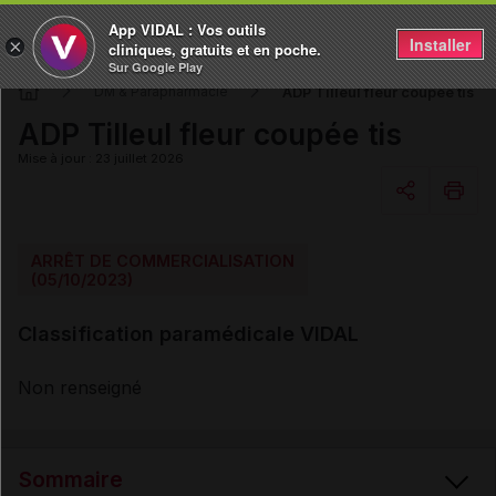
App VIDAL : Vos outils
Installer
×
cliniques, gratuits et en poche.
Sur Google Play
ADP Tilleul fleur coupée tis
DM & Parapharmacie
ADP Tilleul fleur coupée tis
Mise à jour : 23 juillet 2026
Copier l'url
ARRÊT DE COMMERCIALISATION
(05/10/2023)
Email
Classification paramédicale VIDAL
Non renseigné
Sommaire