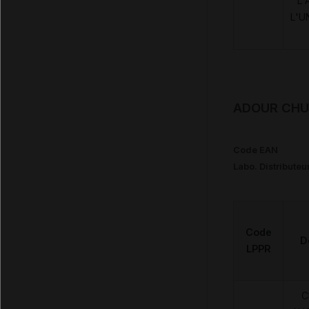
L'
L'U
ADOUR CHUT
Code EAN
Labo. Distributeu
Code
D
LPPR
C