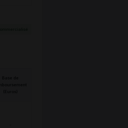
ommercialisé
Base de
mboursement
(Euros)
-