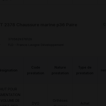
 2378 Chaussure marine p36 Paire
C
3705629376129
r
FLD - Francis Lavigne Développement
Code
Nature
Type de
ésignation
re
prestation
prestation
prestation
HUT POUR
GMENTATION
 VOLUME DE
Orthèses
DVO
Achat