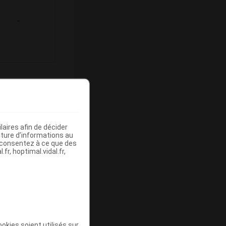
-
ommercialisé
aires afin de décider
iture d’informations au
s consentez à ce que des
fr, hoptimal.vidal.fr,
Base de
mboursement
(Euros)
okies soient utilisés sur