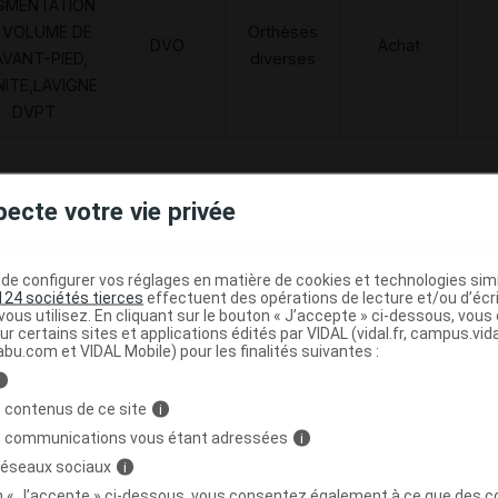
GMENTATION
 VOLUME DE
Orthèses
DVO
Achat
AVANT-PIED,
diverses
NITE,LAVIGNE
DVPT
pecte votre vie privée
 2378 Chaussure marine p38 Paire
C
e configurer vos réglages en matière de cookies et technologies simil
124 sociétés tierces
effectuent des opérations de lecture et/ou d’écr
3705629376105
ous utilisez. En cliquant sur le bouton « J’accepte » ci-dessous, vou
r
FLD - Francis Lavigne Développement
ur certains sites et applications édités par VIDAL (vidal.fr, campus.vidal.
abu.com et VIDAL Mobile) pour les finalités suivantes :
i
 contenus de ce site
i
Code
Nature
Type de
s communications vous étant adressées
i
ésignation
re
prestation
prestation
prestation
 réseaux sociaux
i
on « J’accepte » ci-dessous, vous consentez également à ce que des co