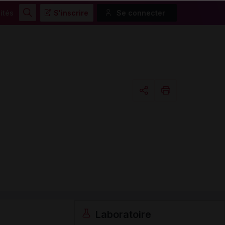
ités
S'inscrire
Se connecter
Rechercher
Copier l'url
Email
Laboratoire