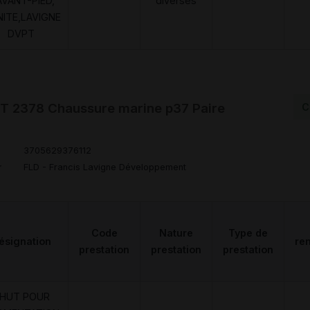
AVANT-PIED,
diverses
NITE,LAVIGNE
DVPT
 2378 Chaussure marine p37 Paire
C
3705629376112
r
FLD - Francis Lavigne Développement
Code
Nature
Type de
ésignation
re
prestation
prestation
prestation
HUT POUR