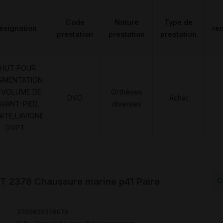
Code
Nature
Type de
ésignation
re
prestation
prestation
prestation
HUT POUR
GMENTATION
 VOLUME DE
Orthèses
DVO
Achat
AVANT-PIED,
diverses
NITE,LAVIGNE
DVPT
 2378 Chaussure marine p41 Paire
C
3705629376075