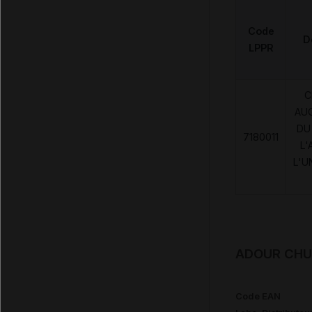
Code
D
LPPR
C
AU
DU
7180011
L'
L'U
ADOUR CHUT
Code EAN