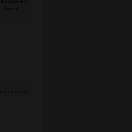
mboursement
(Euros)
-
ommercialisé