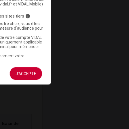
vidal.fr et VIDAL Mobile)
es sites tiers
i
votre choix, vous êtes
-
mesure d'audience pour
u de votre compte VIDAL
a uniquement applicable
rminal pour mémoriser
t moment votre
J'ACCEPTE
ommercialisé
Base de