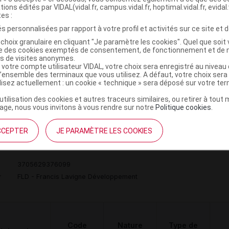
tions édités par VIDAL(vidal.fr, campus.vidal.fr, hoptimal.vidal.fr, evidal.
tes :
HUT POUR
s personnalisées par rapport à votre profil et activités sur ce site et d
GMENTATION
 VOLUME DE
Orthèses
choix granulaire en cliquant "Je paramètre les cookies". Quel que soit 
DVO
Achat
ise des cookies exemptés de consentement, de fonctionnement et de 
AVANT-PIED,
diverses
es de visites anonymes.
NITE,LAVIGNE
 votre compte utilisateur VIDAL, votre choix sera enregistré au nivea
l’ensemble des terminaux que vous utilisez. A défaut, votre choix ser
DVPT
ilisez actuellement : un cookie « technique » sera déposé sur votre te
’utilisation des cookies et autres traceurs similaires, ou retirer à tou
ge, nous vous invitons à vous rendre sur notre
Politique cookies
.
CCEPTER
JE PARAMÈTRE LES COOKIES
 2378 Chaussure marine p39 Paire
C
3705629376099
r
FLD - Francis Lavigne Développement
Code
Nature
Type de