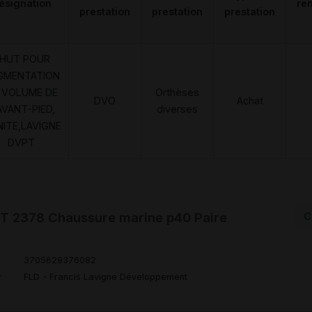
ésignation
re
prestation
prestation
prestation
HUT POUR
GMENTATION
 VOLUME DE
Orthèses
DVO
Achat
AVANT-PIED,
diverses
NITE,LAVIGNE
DVPT
 2378 Chaussure marine p40 Paire
C
3705629376082
r
FLD - Francis Lavigne Développement