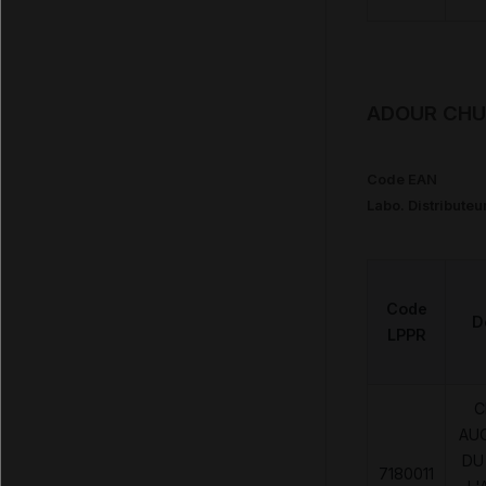
ADOUR CHUT
Code EAN
Labo. Distributeu
Code
D
LPPR
C
AU
DU
7180011