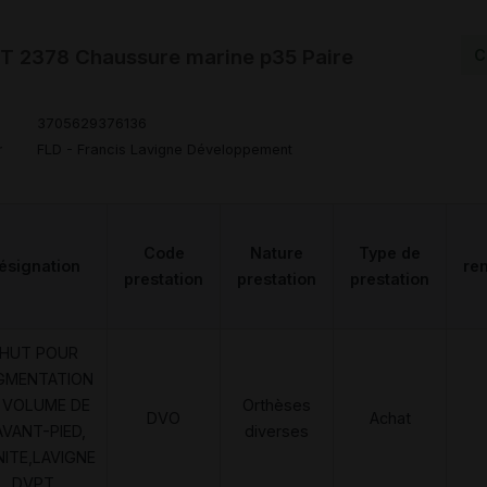
 2378 Chaussure marine p35 Paire
C
3705629376136
r
FLD - Francis Lavigne Développement
Code
Nature
Type de
ésignation
re
prestation
prestation
prestation
HUT POUR
GMENTATION
 VOLUME DE
Orthèses
DVO
Achat
AVANT-PIED,
diverses
NITE,LAVIGNE
DVPT