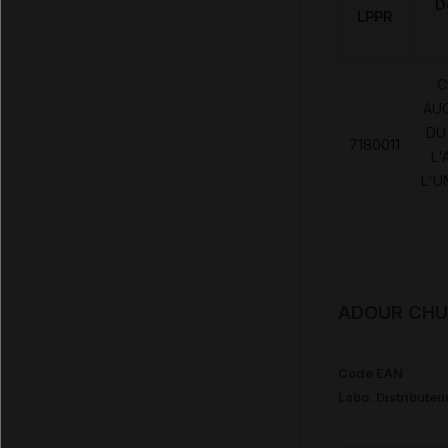
D
LPPR
C
AU
DU
7180011
L'
L'U
ADOUR CHUT
Code EAN
Labo. Distributeu