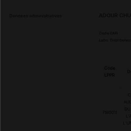
ADOUR CHUT
Données administratives
Code EAN
Labo. Distributeu
Code
D
LPPR
C
AU
DU
7180011
L'
L'U