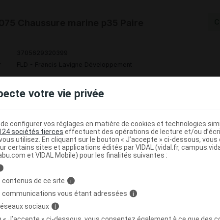
75 Chaussure marine p35 Paire
C
3705629320399
r
FLD - Francis Lavigne Développement
pecte votre vie privée
Code
Nature
Type de
ésignation
re
prestation
prestation
prestation
e configurer vos réglages en matière de cookies et technologies simil
124 sociétés tierces
effectuent des opérations de lecture et/ou d’écr
ous utilisez. En cliquant sur le bouton « J’accepte » ci-dessous, vou
ur certains sites et applications édités par VIDAL (vidal.fr, campus.vidal.
abu.com et VIDAL Mobile) pour les finalités suivantes :
HUT POUR
i
GMENTATION
 VOLUME DE
Orthèses
 contenus de ce site
i
DVO
Achat
AVANT-PIED,
diverses
s communications vous étant adressées
i
NITE,LAVIGNE
 réseaux sociaux
i
DVPT
on « J’accepte » ci-dessous, vous consentez également à ce que des co