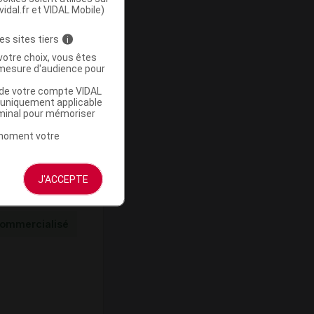
vidal.fr et VIDAL Mobile)
es sites tiers
i
votre choix, vous êtes
ommercialisé
mesure d'audience pour
u de votre compte VIDAL
a uniquement applicable
rminal pour mémoriser
t moment votre
J'ACCEPTE
ommercialisé