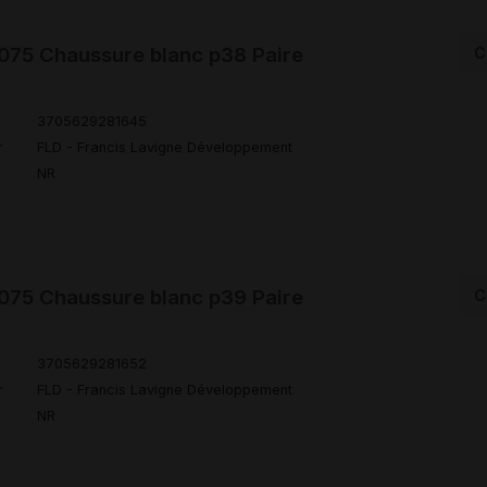
75 Chaussure blanc p38 Paire
C
3705629281645
r
FLD - Francis Lavigne Développement
NR
75 Chaussure blanc p39 Paire
C
3705629281652
r
FLD - Francis Lavigne Développement
NR