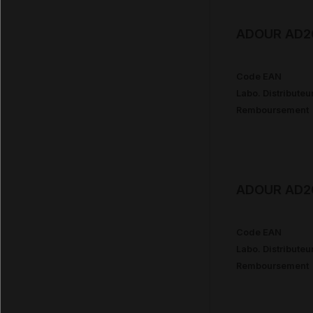
ADOUR AD20
Code EAN
Labo. Distributeu
Remboursement
ADOUR AD20
Code EAN
Labo. Distributeu
Remboursement