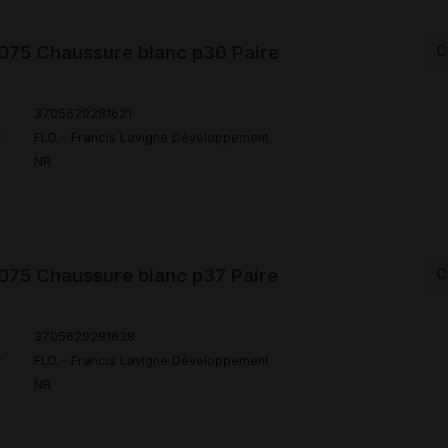
75 Chaussure blanc p36 Paire
C
3705629281621
r
FLD - Francis Lavigne Développement
NR
75 Chaussure blanc p37 Paire
C
3705629281638
r
FLD - Francis Lavigne Développement
NR