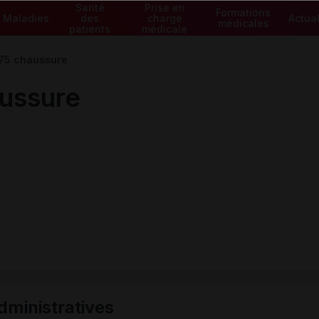
Santé
Prise en
Formations
Maladies
des
charge
Actual
médicales
patients
médicale
5 chaussure
ussure
ministratives