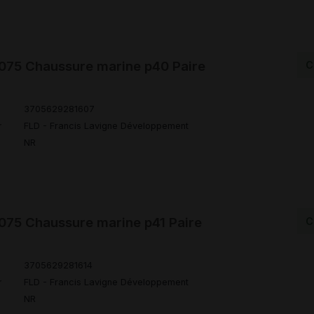
75 Chaussure marine p40 Paire
C
3705629281607
r
FLD - Francis Lavigne Développement
NR
75 Chaussure marine p41 Paire
C
3705629281614
r
FLD - Francis Lavigne Développement
NR