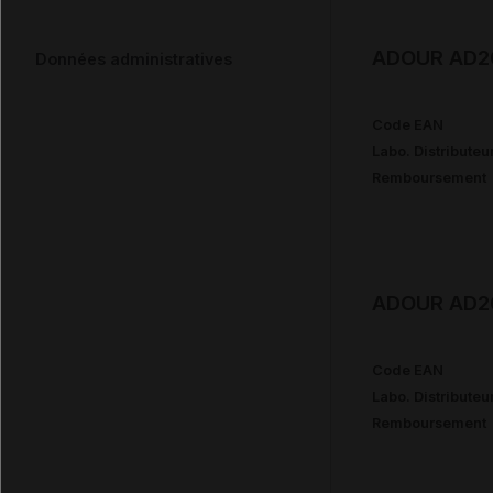
ADOUR AD20
Données administratives
Code EAN
Labo. Distributeu
Remboursement
ADOUR AD20
Code EAN
Labo. Distributeu
Remboursement