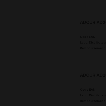
ADOUR AD20
Code EAN
Labo. Distributeu
Remboursement
ADOUR AD20
Code EAN
Labo. Distributeu
Remboursement