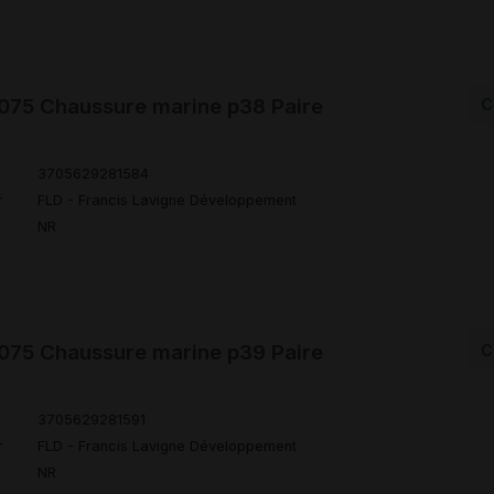
75 Chaussure marine p38 Paire
C
3705629281584
r
FLD - Francis Lavigne Développement
NR
75 Chaussure marine p39 Paire
C
3705629281591
r
FLD - Francis Lavigne Développement
NR