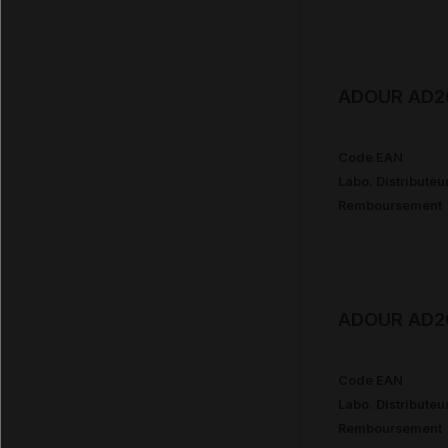
ADOUR AD20
Code EAN
Labo. Distributeu
Remboursement
ADOUR AD20
Code EAN
Labo. Distributeu
Remboursement