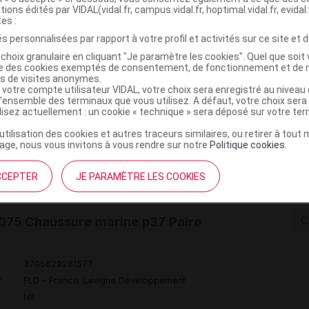
tions édités par VIDAL(vidal.fr, campus.vidal.fr, hoptimal.vidal.fr, evidal.
tes :
s personnalisées par rapport à votre profil et activités sur ce site et d
choix granulaire en cliquant "Je paramètre les cookies". Quel que soit 
75 Chaussure marine p36 Paire
C
ise des cookies exemptés de consentement, de fonctionnement et de 
es de visites anonymes.
 votre compte utilisateur VIDAL, votre choix sera enregistré au nivea
l’ensemble des terminaux que vous utilisez. A défaut, votre choix ser
3705629281560
ilisez actuellement : un cookie « technique » sera déposé sur votre te
r
FLD - Francis Lavigne Développement
’utilisation des cookies et autres traceurs similaires, ou retirer à tou
NR
ge, nous vous invitons à vous rendre sur notre
Politique cookies
.
CCEPTER
JE PARAMÈTRE LES COOKIES
75 Chaussure marine p37 Paire
C
3705629281577
r
FLD - Francis Lavigne Développement
NR