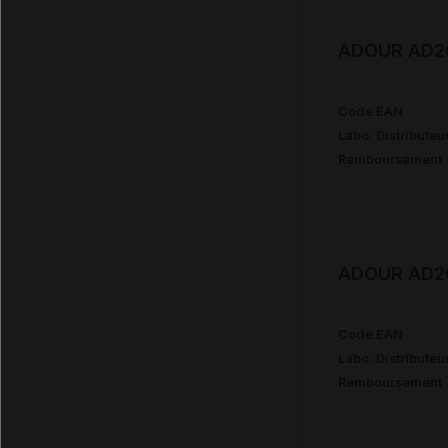
ADOUR AD20
Code EAN
Labo. Distributeu
Remboursement
ADOUR AD20
Code EAN
Labo. Distributeu
Remboursement