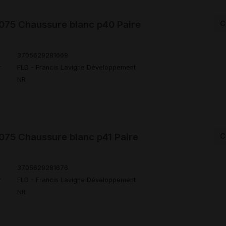
75 Chaussure blanc p40 Paire
C
3705629281669
r
FLD - Francis Lavigne Développement
NR
75 Chaussure blanc p41 Paire
C
3705629281676
r
FLD - Francis Lavigne Développement
NR