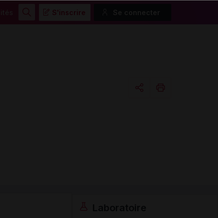
ités
S'inscrire
Se connecter
Rechercher
Copier l'url
Email
Laboratoire