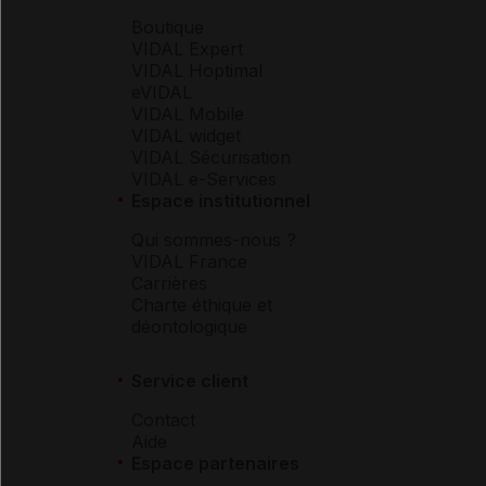
Boutique
VIDAL Expert
VIDAL Hoptimal
eVIDAL
VIDAL Mobile
VIDAL widget
VIDAL Sécurisation
VIDAL e-Services
Espace institutionnel
Qui sommes-nous ?
VIDAL France
Carrières
Charte éthique et
déontologique
Service client
Contact
Aide
Espace partenaires