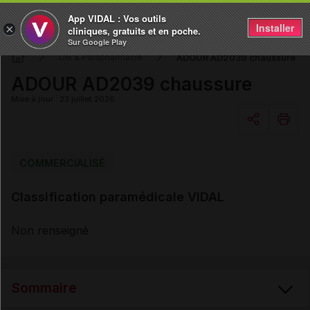
App VIDAL : Vos outils
Installer
×
cliniques, gratuits et en poche.
Sur Google Play
ADOUR AD2039 chaussure
DM & Parapharmacie
ADOUR AD2039 chaussure
Mise à jour : 23 juillet 2026
Copier l'url
COMMERCIALISÉ
Classification paramédicale VIDAL
Email
Non renseigné
Sommaire