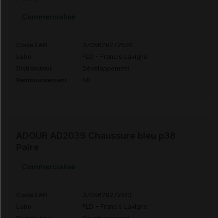
Commercialisé
Code EAN
3705629272520
Labo.
FLD - Francis Lavigne
Distributeur
Développement
Remboursement
NR
ADOUR AD2039 Chaussure bleu p38
Paire
Commercialisé
Code EAN
3705629272513
Labo.
FLD - Francis Lavigne