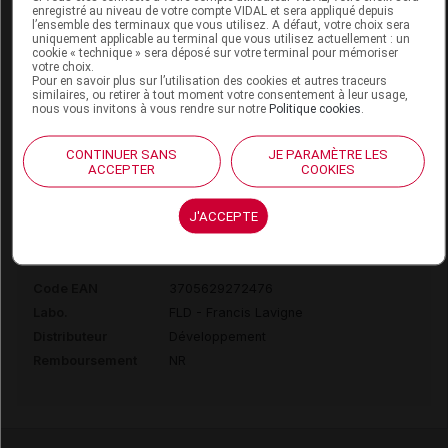
Labo.
FLD - Francis Lavigne
enregistré au niveau de votre compte VIDAL et sera appliqué depuis
l’ensemble des terminaux que vous utilisez. A défaut, votre choix sera
Distributeur
Développement
uniquement applicable au terminal que vous utilisez actuellement : un
Remboursement
NR
cookie « technique » sera déposé sur votre terminal pour mémoriser
votre choix.
Pour en savoir plus sur l’utilisation des cookies et autres traceurs
similaires, ou retirer à tout moment votre consentement à leur usage,
nous vous invitons à vous rendre sur notre
Politique cookies
.
CONTINUER SANS
JE PARAMÈTRE LES
ADOUR AD2039 Chaussure bleu p42
ACCEPTER
COOKIES
Paire
J'ACCEPTE
Commercialisé
Code EAN
3705629272476
Labo.
FLD - Francis Lavigne
Distributeur
Développement
Remboursement
NR