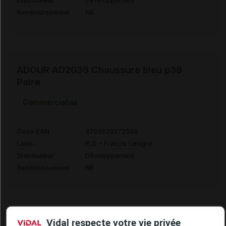
Distributeur
Développement
Remboursement
NR
ADOUR AD2039 Chaussure bleu p39
Paire
Commercialisé
Code EAN
3705629272506
Labo.
FLD - Francis Lavigne
Distributeur
Développement
Remboursement
NR
Vidal respecte votre vie privée
ADOUR AD2039 Chaussure bleu p40