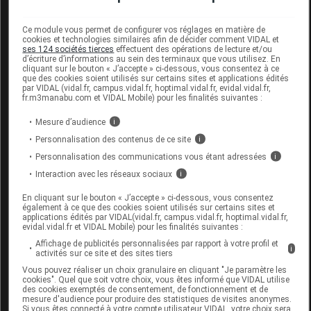
Paire
Ce module vous permet de configurer vos réglages en matière de
cookies et technologies similaires afin de décider comment VIDAL et
Commercialisé
ses 124 sociétés tierces
effectuent des opérations de lecture et/ou
d’écriture d’informations au sein des terminaux que vous utilisez. En
cliquant sur le bouton « J’accepte » ci-dessous, vous consentez à ce
que des cookies soient utilisés sur certains sites et applications édités
Code EAN
3705629272490
par VIDAL (vidal.fr, campus.vidal.fr, hoptimal.vidal.fr, evidal.vidal.fr,
fr.m3manabu.com et VIDAL Mobile) pour les finalités suivantes :
Labo.
FLD - Francis Lavigne
Distributeur
Développement
Mesure d’audience
i
Remboursement
NR
Personnalisation des contenus de ce site
i
Personnalisation des communications vous étant adressées
i
Interaction avec les réseaux sociaux
i
En cliquant sur le bouton « J’accepte » ci-dessous, vous consentez
également à ce que des cookies soient utilisés sur certains sites et
ADOUR AD2039 Chaussure bleu p41
applications édités par VIDAL(vidal.fr, campus.vidal.fr, hoptimal.vidal.fr,
Paire
evidal.vidal.fr et VIDAL Mobile) pour les finalités suivantes :
Affichage de publicités personnalisées par rapport à votre profil et
i
activités sur ce site et des sites tiers
Commercialisé
Vous pouvez réaliser un choix granulaire en cliquant "Je paramètre les
cookies". Quel que soit votre choix, vous êtes informé que VIDAL utilise
des cookies exemptés de consentement, de fonctionnement et de
Code EAN
3705629272483
mesure d'audience pour produire des statistiques de visites anonymes.
Si vous êtes connecté à votre compte utilisateur VIDAL, votre choix sera