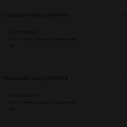
Chaussure noir p35 Paire
C
3705629360104
r
FLD - Francis Lavigne Développement
NR
Chaussure noir p36 Paire
C
3705629360098
r
FLD - Francis Lavigne Développement
NR