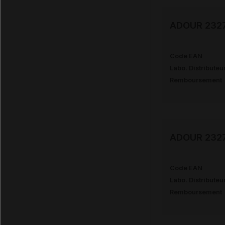
ADOUR 2327 
Code EAN
Labo. Distributeu
Remboursement
ADOUR 2327 
Code EAN
Labo. Distributeu
Remboursement