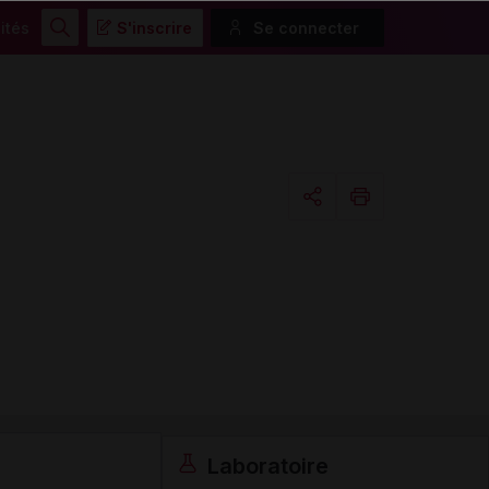
ités
S'inscrire
Se connecter
Rechercher
Copier l'url
Email
Laboratoire