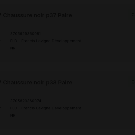
Chaussure noir p37 Paire
C
3705629360081
r
FLD - Francis Lavigne Développement
NR
Chaussure noir p38 Paire
C
3705629360074
r
FLD - Francis Lavigne Développement
NR