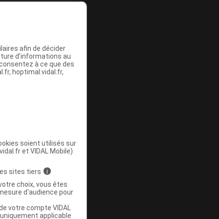
ommercialisé
aires afin de décider
iture d’informations au
s consentez à ce que des
fr, hoptimal.vidal.fr,
ommercialisé
okies soient utilisés sur
vidal.fr et VIDAL Mobile)
es sites tiers
i
votre choix, vous êtes
mesure d'audience pour
u de votre compte VIDAL
a uniquement applicable