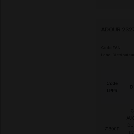
ADOUR 2327 
Code EAN
Labo. Distributeu
Code
D
LPPR
C
AU
DU
7180011
L'