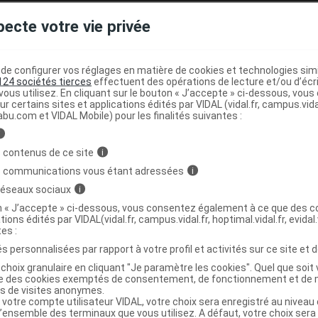
pecte votre vie privée
Chaussure noir p39 Paire
C
e configurer vos réglages en matière de cookies et technologies simil
3705629360067
124 sociétés tierces
effectuent des opérations de lecture et/ou d’écr
ous utilisez. En cliquant sur le bouton « J’accepte » ci-dessous, vou
r
FLD - Francis Lavigne Développement
ur certains sites et applications édités par VIDAL (vidal.fr, campus.vidal.
NR
abu.com et VIDAL Mobile) pour les finalités suivantes :
i
 contenus de ce site
i
s communications vous étant adressées
i
 réseaux sociaux
i
Chaussure noir p40 Paire
C
on « J’accepte » ci-dessous, vous consentez également à ce que des co
tions édités par VIDAL(vidal.fr, campus.vidal.fr, hoptimal.vidal.fr, evidal.
tes :
3705629360050
s personnalisées par rapport à votre profil et activités sur ce site et d
r
FLD - Francis Lavigne Développement
choix granulaire en cliquant "Je paramètre les cookies". Quel que soit 
NR
ise des cookies exemptés de consentement, de fonctionnement et de 
es de visites anonymes.
 votre compte utilisateur VIDAL, votre choix sera enregistré au nivea
l’ensemble des terminaux que vous utilisez. A défaut, votre choix ser