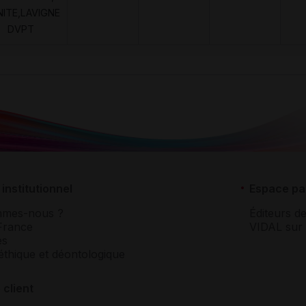
NITE,LAVIGNE
DVPT
institutionnel
Espace pa
mmes-nous ?
Éditeurs de
France
VIDAL sur 
es
éthique et déontologique
 client