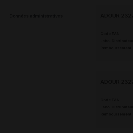
ADOUR 2327 
Données administratives
Code EAN
Labo. Distributeu
Remboursement
ADOUR 2327 
Code EAN
Labo. Distributeu
Remboursement