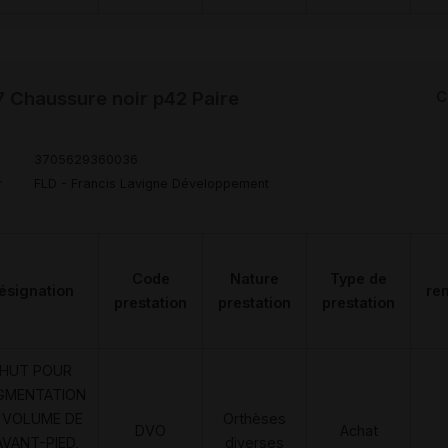
Chaussure noir p42 Paire
C
3705629360036
r
FLD - Francis Lavigne Développement
Code
Nature
Type de
ésignation
re
prestation
prestation
prestation
HUT POUR
GMENTATION
 VOLUME DE
Orthèses
DVO
Achat
AVANT-PIED,
diverses