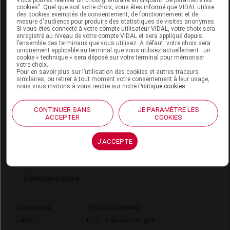
cookies". Quel que soit votre choix, vous êtes informé que VIDAL utilise
ADOUR 2209 Chaussure noir p41 Paire
des cookies exemptés de consentement, de fonctionnement et de
mesure d'audience pour produire des statistiques de visites anonymes.
Si vous êtes connecté à votre compte utilisateur VIDAL, votre choix sera
Commercialisé
enregistré au niveau de votre compte VIDAL et sera appliqué depuis
l’ensemble des terminaux que vous utilisez. A défaut, votre choix sera
uniquement applicable au terminal que vous utilisez actuellement : un
cookie « technique » sera déposé sur votre terminal pour mémoriser
Code EAN
3705629309455
votre choix.
Pour en savoir plus sur l’utilisation des cookies et autres traceurs
Labo.
FLD - Francis Lavigne
similaires, ou retirer à tout moment votre consentement à leur usage,
nous vous invitons à vous rendre sur notre
Politique cookies
.
Distributeur
Développement
Remboursement
NR
CONTINUER SANS
JE PARAMÈTRE LES
ACCEPTER
COOKIES
J'ACCEPTE
ADOUR 2209 Chaussure noir p42 Paire
Commercialisé
Code EAN
3705629309462
Labo.
FLD - Francis Lavigne