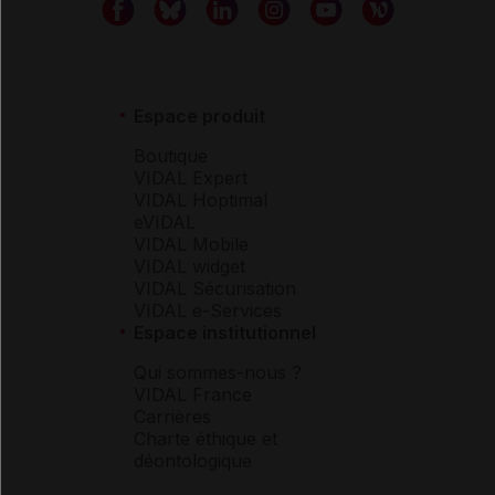
Espace produit
Boutique
VIDAL Expert
VIDAL Hoptimal
eVIDAL
VIDAL Mobile
VIDAL widget
VIDAL Sécurisation
VIDAL e-Services
Espace institutionnel
Qui sommes-nous ?
VIDAL France
Carrières
Charte éthique et
déontologique