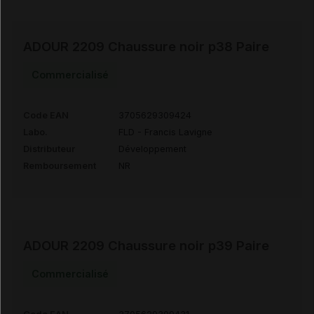
ADOUR 2209 Chaussure noir p38 Paire
Commercialisé
Code EAN
3705629309424
Labo.
FLD - Francis Lavigne
Distributeur
Développement
Remboursement
NR
ADOUR 2209 Chaussure noir p39 Paire
Commercialisé