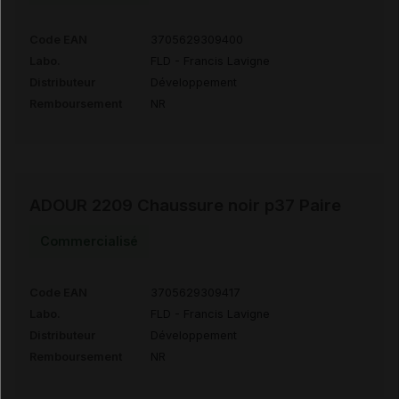
Code EAN
3705629309400
Labo.
FLD - Francis Lavigne
Distributeur
Développement
Remboursement
NR
ADOUR 2209 Chaussure noir p37 Paire
Commercialisé
Code EAN
3705629309417
Labo.
FLD - Francis Lavigne
Distributeur
Développement
Remboursement
NR