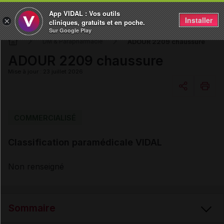
App VIDAL : Vos outils
Installer
×
cliniques, gratuits et en poche.
Sur Google Play
ADOUR 2209 chaussure
DM & Parapharmacie
ADOUR 2209 chaussure
Mise à jour : 23 juillet 2026
Copier l'url
COMMERCIALISÉ
Classification paramédicale VIDAL
Email
Non renseigné
Sommaire