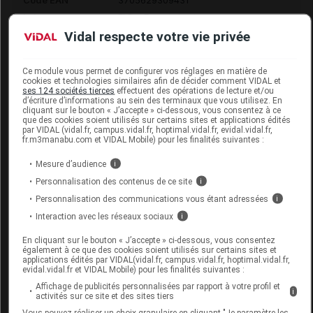
Code EAN
3705629309431
Labo.
FLD - Francis Lavigne
Vidal respecte votre vie privée
Distributeur
Développement
Remboursement
NR
Ce module vous permet de configurer vos réglages en matière de
cookies et technologies similaires afin de décider comment VIDAL et
ses 124 sociétés tierces
effectuent des opérations de lecture et/ou
d’écriture d’informations au sein des terminaux que vous utilisez. En
cliquant sur le bouton « J’accepte » ci-dessous, vous consentez à ce
que des cookies soient utilisés sur certains sites et applications édités
ADOUR 2209 Chaussure noir p40 Paire
par VIDAL (vidal.fr, campus.vidal.fr, hoptimal.vidal.fr, evidal.vidal.fr,
fr.m3manabu.com et VIDAL Mobile) pour les finalités suivantes :
Commercialisé
Mesure d’audience
i
Personnalisation des contenus de ce site
i
Code EAN
3705629309448
Personnalisation des communications vous étant adressées
i
Labo.
FLD - Francis Lavigne
Interaction avec les réseaux sociaux
i
Distributeur
Développement
En cliquant sur le bouton « J’accepte » ci-dessous, vous consentez
Remboursement
NR
également à ce que des cookies soient utilisés sur certains sites et
applications édités par VIDAL(vidal.fr, campus.vidal.fr, hoptimal.vidal.fr,
evidal.vidal.fr et VIDAL Mobile) pour les finalités suivantes :
Affichage de publicités personnalisées par rapport à votre profil et
i
activités sur ce site et des sites tiers
Vous pouvez réaliser un choix granulaire en cliquant "Je paramètre les