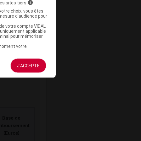
es sites tiers
i
votre choix, vous êtes
-
mesure d'audience pour
u de votre compte VIDAL
a uniquement applicable
rminal pour mémoriser
t moment votre
ommercialisé
J'ACCEPTE
Base de
mboursement
(Euros)