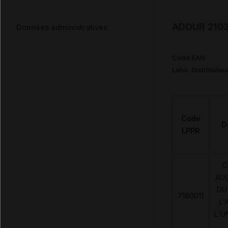
ADOUR 2103 
Données administratives
Code EAN
Labo. Distributeu
Code
D
LPPR
C
AU
DU
7180011
L'
L'U