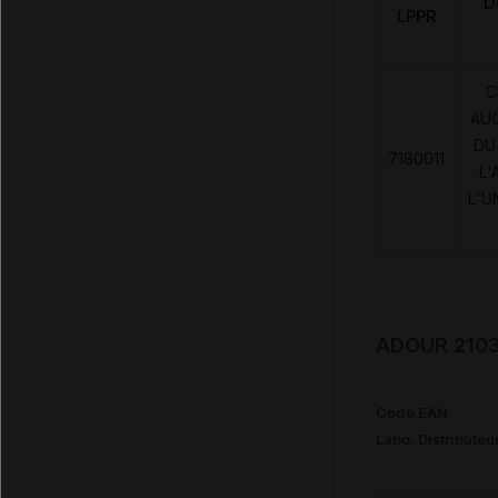
D
LPPR
C
AU
DU
7180011
L'
L'U
ADOUR 2103 
Code EAN
Labo. Distributeu