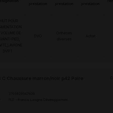
ésignation
re
prestation
prestation
prestation
HUT POUR
GMENTATION
 VOLUME DE
Orthèses
DVO
Achat
AVANT-PIED,
diverses
NITE,LAVIGNE
DVPT
C Chaussure marron/noir p42 Paire
C
3705629347600
r
FLD - Francis Lavigne Développement