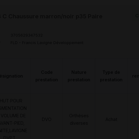
C Chaussure marron/noir p35 Paire
C
3705629347532
r
FLD - Francis Lavigne Développement
Code
Nature
Type de
ésignation
re
prestation
prestation
prestation
HUT POUR
GMENTATION
 VOLUME DE
Orthèses
DVO
Achat
AVANT-PIED,
diverses
NITE,LAVIGNE
DVPT