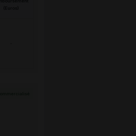
mboursement
(Euros)
-
ommercialisé