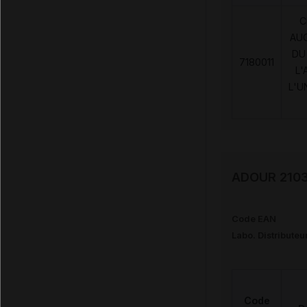
C
AU
DU
7180011
L'
L'U
ADOUR 2103 
Code EAN
Labo. Distributeu
Code