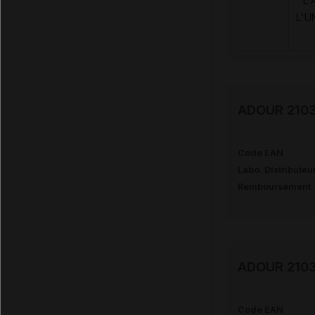
L'
L'U
ADOUR 2103 
Code EAN
Labo. Distributeu
Remboursement
ADOUR 2103
Code EAN