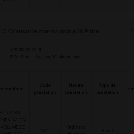
 C Chaussure marron/noir p36 Paire
C
3705629347549
r
FLD - Francis Lavigne Développement
Code
Nature
Type de
ésignation
re
prestation
prestation
prestation
HUT POUR
GMENTATION
 VOLUME DE
Orthèses
DVO
Achat