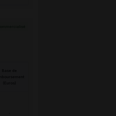
ommercialisé
Base de
mboursement
(Euros)
-