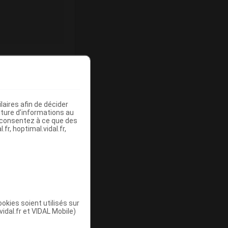
ommercialisé
aires afin de décider
iture d’informations au
s consentez à ce que des
fr, hoptimal.vidal.fr,
Base de
mboursement
(Euros)
okies soient utilisés sur
vidal.fr et VIDAL Mobile)