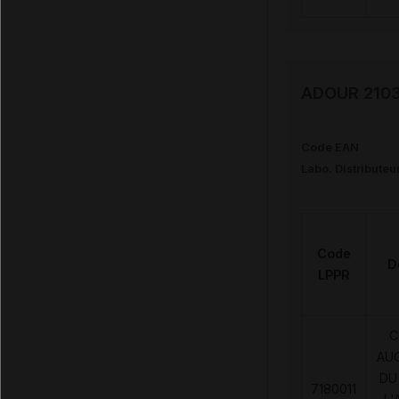
ADOUR 2103
Code EAN
Labo. Distributeu
Code
D
LPPR
C
AU
DU
7180011