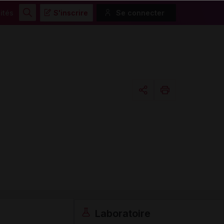
ités
S'inscrire
Se connecter
Rechercher
Copier l'url
Email
Laboratoire