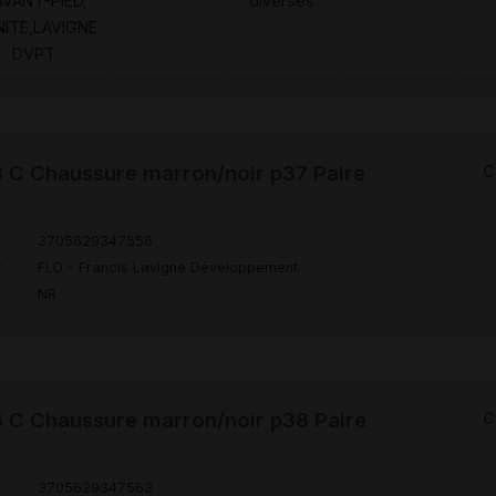
AVANT-PIED,
diverses
NITE,LAVIGNE
DVPT
C Chaussure marron/noir p37 Paire
C
3705629347556
r
FLD - Francis Lavigne Développement
NR
 C Chaussure marron/noir p38 Paire
C
3705629347563