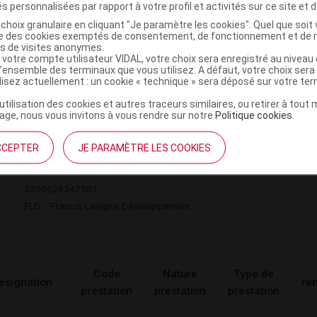
GMENTATION
s personnalisées par rapport à votre profil et activités sur ce site et d
 VOLUME DE
Orthèses
choix granulaire en cliquant "Je paramètre les cookies". Quel que soit 
DVO
Achat
ise des cookies exemptés de consentement, de fonctionnement et de 
AVANT-PIED,
diverses
es de visites anonymes.
NITE,LAVIGNE
 votre compte utilisateur VIDAL, votre choix sera enregistré au nivea
l’ensemble des terminaux que vous utilisez. A défaut, votre choix ser
DVPT
ilisez actuellement : un cookie « technique » sera déposé sur votre te
’utilisation des cookies et autres traceurs similaires, ou retirer à tou
ge, nous vous invitons à vous rendre sur notre
Politique cookies
.
 C Chaussure marron/noir p40 Paire
C
CCEPTER
JE PARAMÈTRE LES COOKIES
3705629347587
r
FLD - Francis Lavigne Développement
Code
Nature
Type de
ésignation
re
prestation
prestation
prestation