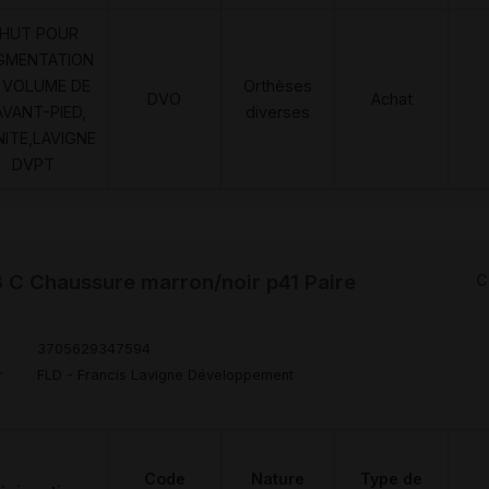
HUT POUR
GMENTATION
 VOLUME DE
Orthèses
DVO
Achat
AVANT-PIED,
diverses
NITE,LAVIGNE
DVPT
C Chaussure marron/noir p41 Paire
C
3705629347594
r
FLD - Francis Lavigne Développement
Code
Nature
Type de