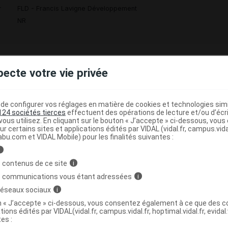
r
FLD - Francis Lavigne Développement
NR
pecte votre vie privée
 C Chaussure marron/noir p39 Paire
C
e configurer vos réglages en matière de cookies et technologies simil
3705629347570
124 sociétés tierces
effectuent des opérations de lecture et/ou d’écr
ous utilisez. En cliquant sur le bouton « J’accepte » ci-dessous, vou
r
FLD - Francis Lavigne Développement
ur certains sites et applications édités par VIDAL (vidal.fr, campus.vidal.
abu.com et VIDAL Mobile) pour les finalités suivantes :
i
 contenus de ce site
i
Code
Nature
Type de
s communications vous étant adressées
ésignation
re
i
prestation
prestation
prestation
 réseaux sociaux
i
on « J’accepte » ci-dessous, vous consentez également à ce que des co
tions édités par VIDAL(vidal.fr, campus.vidal.fr, hoptimal.vidal.fr, evidal.
HUT POUR
tes :