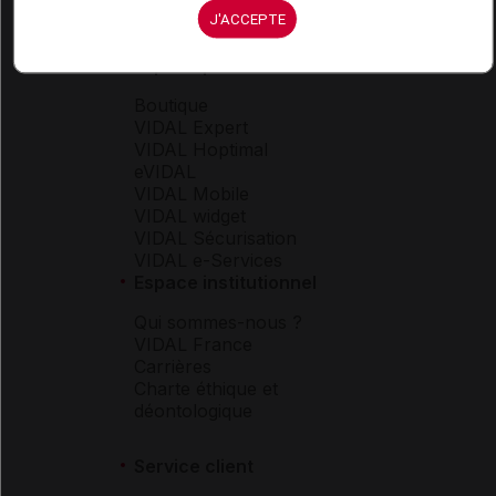
J'ACCEPTE
Espace produit
Boutique
VIDAL Expert
VIDAL Hoptimal
eVIDAL
VIDAL Mobile
VIDAL widget
VIDAL Sécurisation
VIDAL e-Services
Espace institutionnel
Qui sommes-nous ?
VIDAL France
Carrières
Charte éthique et
déontologique
Service client