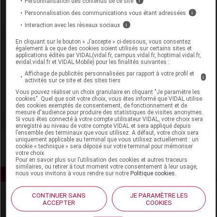
Personnalisation des contenus de ce site
i
Personnalisation des communications vous étant adressées
i
Interaction avec les réseaux sociaux
i
En cliquant sur le bouton « J’accepte » ci-dessous, vous consentez
également à ce que des cookies soient utilisés sur certains sites et
Laboratoire
applications édités par VIDAL(vidal.fr, campus.vidal.fr, hoptimal.vidal.fr,
evidal.vidal.fr et VIDAL Mobile) pour les finalités suivantes :
Affichage de publicités personnalisées par rapport à votre profil et
Adisphar
i
activités sur ce site et des sites tiers
Vous pouvez réaliser un choix granulaire en cliquant "Je paramètre les
cookies". Quel que soit votre choix, vous êtes informé que VIDAL utilise
Voir la fiche laboratoire
des cookies exemptés de consentement, de fonctionnement et de
mesure d'audience pour produire des statistiques de visites anonymes.
Si vous êtes connecté à votre compte utilisateur VIDAL, votre choix sera
enregistré au niveau de votre compte VIDAL et sera appliqué depuis
l’ensemble des terminaux que vous utilisez. A défaut, votre choix sera
uniquement applicable au terminal que vous utilisez actuellement : un
cookie « technique » sera déposé sur votre terminal pour mémoriser
votre choix.
Pour en savoir plus sur l’utilisation des cookies et autres traceurs
similaires, ou retirer à tout moment votre consentement à leur usage,
nous vous invitons à vous rendre sur notre
Politique cookies
.
CONTINUER SANS
JE PARAMÈTRE LES
ACCEPTER
COOKIES