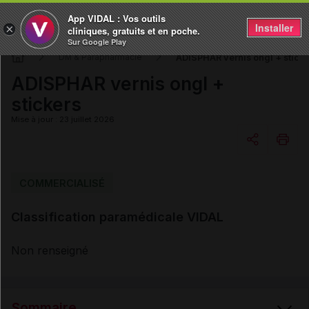
App VIDAL : Vos outils
Installer
×
cliniques, gratuits et en poche.
Sur Google Play
ADISPHAR vernis ongl + stick
DM & Parapharmacie
ADISPHAR vernis ongl +
stickers
Mise à jour : 23 juillet 2026
Copier l'url
COMMERCIALISÉ
Classification paramédicale VIDAL
Email
Non renseigné
Sommaire