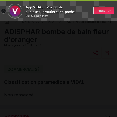
App VIDAL : Vos outils
Installer
×
cliniques, gratuits et en poche.
Sur Google Play
ADISPHAR bombe de bain fleu
DM & Parapharmacie
ADISPHAR bombe de bain fleur
d'oranger
Mise à jour : 23 juillet 2026
Copier l'url
COMMERCIALISÉ
Classification paramédicale VIDAL
Email
Non renseigné
Sommaire