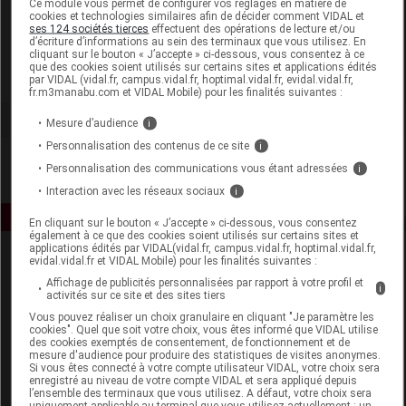
Ce module vous permet de configurer vos réglages en matière de
cookies et technologies similaires afin de décider comment VIDAL et
ses 124 sociétés tierces
effectuent des opérations de lecture et/ou
Adisphar
d’écriture d’informations au sein des terminaux que vous utilisez. En
cliquant sur le bouton « J’accepte » ci-dessous, vous consentez à ce
que des cookies soient utilisés sur certains sites et applications édités
Voir la fiche laboratoire
par VIDAL (vidal.fr, campus.vidal.fr, hoptimal.vidal.fr, evidal.vidal.fr,
fr.m3manabu.com et VIDAL Mobile) pour les finalités suivantes :
Mesure d’audience
i
Personnalisation des contenus de ce site
i
Personnalisation des communications vous étant adressées
i
Interaction avec les réseaux sociaux
i
En cliquant sur le bouton « J’accepte » ci-dessous, vous consentez
également à ce que des cookies soient utilisés sur certains sites et
applications édités par VIDAL(vidal.fr, campus.vidal.fr, hoptimal.vidal.fr,
evidal.vidal.fr et VIDAL Mobile) pour les finalités suivantes :
Affichage de publicités personnalisées par rapport à votre profil et
i
activités sur ce site et des sites tiers
Vous pouvez réaliser un choix granulaire en cliquant "Je paramètre les
cookies". Quel que soit votre choix, vous êtes informé que VIDAL utilise
des cookies exemptés de consentement, de fonctionnement et de
Espace produit
mesure d'audience pour produire des statistiques de visites anonymes.
Si vous êtes connecté à votre compte utilisateur VIDAL, votre choix sera
enregistré au niveau de votre compte VIDAL et sera appliqué depuis
Boutique
l’ensemble des terminaux que vous utilisez. A défaut, votre choix sera
VIDAL Expert
uniquement applicable au terminal que vous utilisez actuellement : un