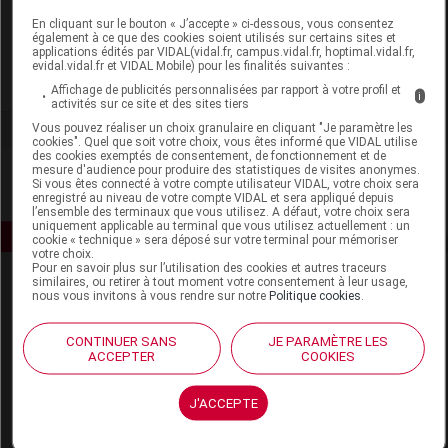
En cliquant sur le bouton « J’accepte » ci-dessous, vous consentez
Laboratoires Dermatologiques A-DERMA
également à ce que des cookies soient utilisés sur certains sites et
applications édités par VIDAL(vidal.fr, campus.vidal.fr, hoptimal.vidal.fr,
evidal.vidal.fr et VIDAL Mobile) pour les finalités suivantes :
Voir la fiche laboratoire
Affichage de publicités personnalisées par rapport à votre profil et
i
activités sur ce site et des sites tiers
Vous pouvez réaliser un choix granulaire en cliquant "Je paramètre les
cookies". Quel que soit votre choix, vous êtes informé que VIDAL utilise
des cookies exemptés de consentement, de fonctionnement et de
mesure d'audience pour produire des statistiques de visites anonymes.
Si vous êtes connecté à votre compte utilisateur VIDAL, votre choix sera
enregistré au niveau de votre compte VIDAL et sera appliqué depuis
l’ensemble des terminaux que vous utilisez. A défaut, votre choix sera
uniquement applicable au terminal que vous utilisez actuellement : un
cookie « technique » sera déposé sur votre terminal pour mémoriser
votre choix.
Pour en savoir plus sur l’utilisation des cookies et autres traceurs
similaires, ou retirer à tout moment votre consentement à leur usage,
nous vous invitons à vous rendre sur notre
Politique cookies
.
CONTINUER SANS
JE PARAMÈTRE LES
ACCEPTER
COOKIES
Espace produit
J'ACCEPTE
Boutique
VIDAL Expert