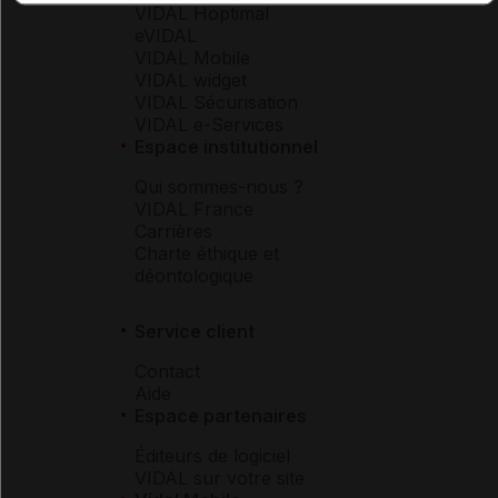
VIDAL Hoptimal
eVIDAL
VIDAL Mobile
VIDAL widget
VIDAL Sécurisation
VIDAL e-Services
Espace institutionnel
Qui sommes-nous ?
VIDAL France
Carrières
Charte éthique et
déontologique
Service client
Contact
Aide
Espace partenaires
Éditeurs de logiciel
VIDAL sur votre site