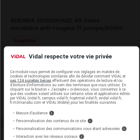
ADERMA SENSIPHASE AR Gelée
micellaire anti-rougeur Fl pompe/400ml
Supprimé
Vidal respecte votre vie privée
Code ACL
9718733
Code 13
3401397187331
Ce module vous permet de configurer vos réglages en matière de
Code EAN
3282779305570
cookies et technologies similaires afin de décider comment VIDAL et
ses 124 sociétés tierces
effectuent des opérations de lecture et/ou
Labo.
Laboratoires
d’écriture d’informations au sein des terminaux que vous utilisez. En
Distributeur
Dermatologiques A-DERMA
cliquant sur le bouton « J’accepte » ci-dessous, vous consentez à ce
que des cookies soient utilisés sur certains sites et applications édités
Remboursement
NR
par VIDAL (vidal.fr, campus.vidal.fr, hoptimal.vidal.fr, evidal.vidal.fr,
fr.m3manabu.com et VIDAL Mobile) pour les finalités suivantes :
Mesure d’audience
i
Personnalisation des contenus de ce site
i
Personnalisation des communications vous étant adressées
i
Laboratoire
Interaction avec les réseaux sociaux
i