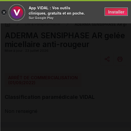
App VIDAL : Vos outils
Installer
×
cliniques, gratuits et en poche.
Sur Google Play
ADERMA SENSIPHASE AR gelée 
DM & Parapharmacie
ADERMA SENSIPHASE AR gelée
micellaire anti-rougeur
Mise à jour : 23 juillet 2026
Copier l'url
ARRÊT DE COMMERCIALISATION
(01/09/2022)
Email
Classification paramédicale VIDAL
Non renseigné