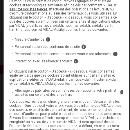
Ce module vous permet de configurer vos réglages en matière de
cookies et technologies similaires afin de décider comment VIDAL et
ses 124 sociétés tierces
effectuent des opérations de lecture et/ou
Majorelle
d’écriture d’informations au sein des terminaux que vous utilisez. En
cliquant sur le bouton « J’accepte » ci-dessous, vous consentez à ce
que des cookies soient utilisés sur certains sites et applications édités
Voir la fiche laboratoire
par VIDAL (vidal.fr, campus.vidal.fr, hoptimal.vidal.fr, evidal.vidal.fr,
fr.m3manabu.com et VIDAL Mobile) pour les finalités suivantes :
Mesure d’audience
i
Personnalisation des contenus de ce site
i
Personnalisation des communications vous étant adressées
i
Interaction avec les réseaux sociaux
i
En cliquant sur le bouton « J’accepte » ci-dessous, vous consentez
également à ce que des cookies soient utilisés sur certains sites et
applications édités par VIDAL(vidal.fr, campus.vidal.fr, hoptimal.vidal.fr,
evidal.vidal.fr et VIDAL Mobile) pour les finalités suivantes :
Affichage de publicités personnalisées par rapport à votre profil et
i
activités sur ce site et des sites tiers
Vous pouvez réaliser un choix granulaire en cliquant "Je paramètre les
cookies". Quel que soit votre choix, vous êtes informé que VIDAL utilise
des cookies exemptés de consentement, de fonctionnement et de
Espace produit
mesure d'audience pour produire des statistiques de visites anonymes.
Si vous êtes connecté à votre compte utilisateur VIDAL, votre choix sera
enregistré au niveau de votre compte VIDAL et sera appliqué depuis
Boutique
l’ensemble des terminaux que vous utilisez. A défaut, votre choix sera
VIDAL Expert
uniquement applicable au terminal que vous utilisez actuellement : un