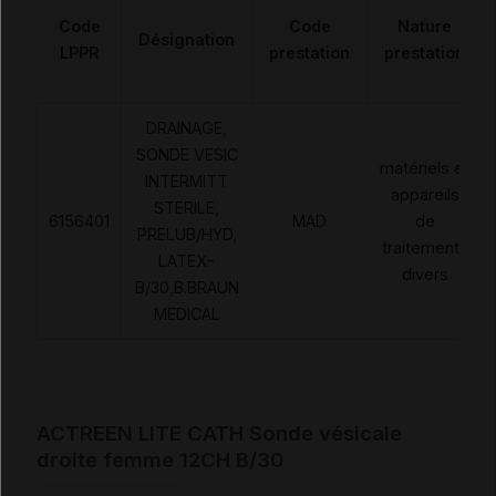
Code
Code
Nature
Désignation
LPPR
prestation
prestation
DRAINAGE,
SONDE VESIC
matériels et
INTERMITT
appareils
STERILE,
6156401
MAD
de
PRELUB/HYD,
traitements
LATEX-
divers
B/30,B.BRAUN
MEDICAL
ACTREEN LITE CATH Sonde vésicale
droite femme 12CH B/30