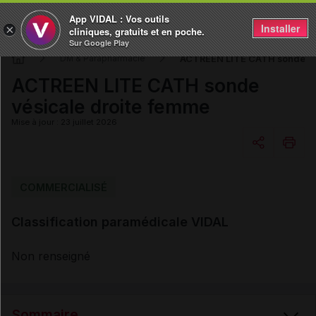
App VIDAL : Vos outils
Installer
×
cliniques, gratuits et en poche.
Sur Google Play
ACTREEN LITE CATH sonde vé
DM & Parapharmacie
ACTREEN LITE CATH sonde
vésicale droite femme
Mise à jour : 23 juillet 2026
Copier l'url
COMMERCIALISÉ
Classification paramédicale VIDAL
Email
Non renseigné
Sommaire