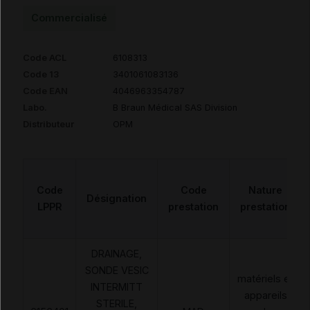
Commercialisé
Code ACL
6108313
Code 13
3401061083136
Code EAN
4046963354787
Labo.
B Braun Médical SAS Division
Distributeur
OPM
Code
Code
Nature
Désignation
LPPR
prestation
prestation
DRAINAGE,
SONDE VESIC
matériels et
INTERMITT
appareils
STERILE,