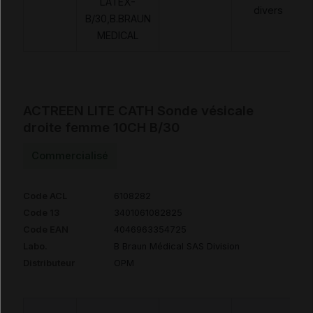
LATEX-
divers
B/30,B.BRAUN
MEDICAL
ACTREEN LITE CATH Sonde vésicale
droite femme 10CH B/30
Commercialisé
Code ACL
6108282
Code 13
3401061082825
Code EAN
4046963354725
Labo.
B Braun Médical SAS Division
Distributeur
OPM