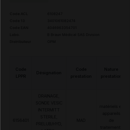
Code ACL
6108247
Code 13
3401061082474
Code EAN
4046963354701
Labo.
B Braun Médical SAS Division
Distributeur
OPM
Code
Code
Nature
Désignation
LPPR
prestation
prestation
DRAINAGE,
SONDE VESIC
matériels et
INTERMITT
appareils
STERILE,
6156401
MAD
de
PRELUB/HYD,
traitements