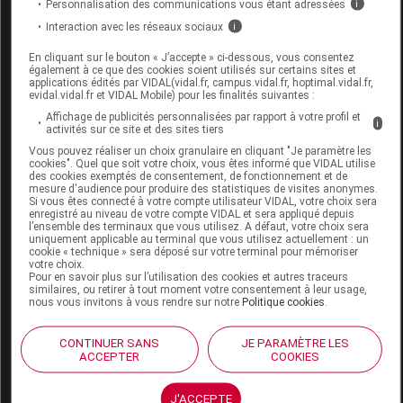
Personnalisation des communications vous étant adressées
i
traitements
LATEX-
Interaction avec les réseaux sociaux
i
divers
B/30,B.BRAUN
En cliquant sur le bouton « J’accepte » ci-dessous, vous consentez
MEDICAL
également à ce que des cookies soient utilisés sur certains sites et
applications édités par VIDAL(vidal.fr, campus.vidal.fr, hoptimal.vidal.fr,
evidal.vidal.fr et VIDAL Mobile) pour les finalités suivantes :
Affichage de publicités personnalisées par rapport à votre profil et
i
activités sur ce site et des sites tiers
Vous pouvez réaliser un choix granulaire en cliquant "Je paramètre les
ACTREEN LITE CATH Sonde vésicale
cookies". Quel que soit votre choix, vous êtes informé que VIDAL utilise
des cookies exemptés de consentement, de fonctionnement et de
droite femme 14CH B/30
mesure d'audience pour produire des statistiques de visites anonymes.
Si vous êtes connecté à votre compte utilisateur VIDAL, votre choix sera
enregistré au niveau de votre compte VIDAL et sera appliqué depuis
Commercialisé
l’ensemble des terminaux que vous utilisez. A défaut, votre choix sera
uniquement applicable au terminal que vous utilisez actuellement : un
cookie « technique » sera déposé sur votre terminal pour mémoriser
votre choix.
Code ACL
6108307
Pour en savoir plus sur l’utilisation des cookies et autres traceurs
similaires, ou retirer à tout moment votre consentement à leur usage,
Code 13
3401061083075
nous vous invitons à vous rendre sur notre
Politique cookies
.
Code EAN
4046963354763
Labo.
B Braun Médical SAS Division
CONTINUER SANS
JE PARAMÈTRE LES
Distributeur
OPM
ACCEPTER
COOKIES
J'ACCEPTE