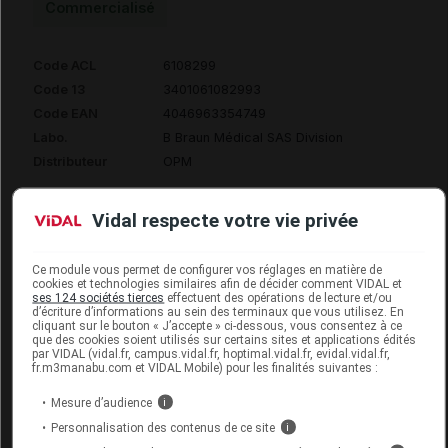
Commercialisé
Code ACL
6108299
Code 13
3401061082993
Code EAN
4046963354749
Labo.
B Braun Médical SAS Division
Distributeur
OPM
Vidal respecte votre vie privée
Code
Code
Nature
Désignation
Ce module vous permet de configurer vos réglages en matière de
LPPR
prestation
prestation
cookies et technologies similaires afin de décider comment VIDAL et
ses 124 sociétés tierces
effectuent des opérations de lecture et/ou
d’écriture d’informations au sein des terminaux que vous utilisez. En
cliquant sur le bouton « J’accepte » ci-dessous, vous consentez à ce
que des cookies soient utilisés sur certains sites et applications édités
DRAINAGE,
par VIDAL (vidal.fr, campus.vidal.fr, hoptimal.vidal.fr, evidal.vidal.fr,
fr.m3manabu.com et VIDAL Mobile) pour les finalités suivantes :
SONDE VESIC
matériels et
INTERMITT
Mesure d’audience
i
appareils
STERILE,
Personnalisation des contenus de ce site
i
6156401
MAD
de
PRELUB/HYD,