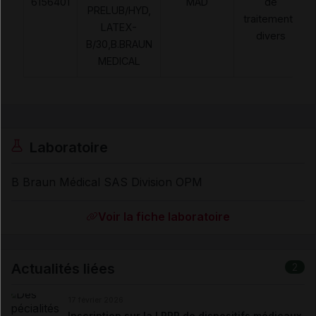
6156401
MAD
de
PRELUB/HYD,
traitements
LATEX-
divers
B/30,B.BRAUN
MEDICAL
Laboratoire
B Braun Médical SAS Division OPM
Voir la fiche laboratoire
Actualités liées
2
17 février 2026
Inscription sur la LPPR de dispositifs médicaux