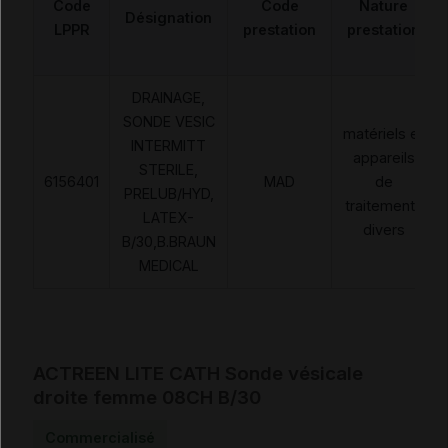
Code
Code
Nature
Désignation
LPPR
prestation
prestation
DRAINAGE,
SONDE VESIC
matériels et
INTERMITT
appareils
STERILE,
6156401
MAD
de
PRELUB/HYD,
traitements
LATEX-
divers
B/30,B.BRAUN
MEDICAL
ACTREEN LITE CATH Sonde vésicale
droite femme 08CH B/30
Commercialisé