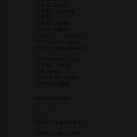
VIDAL Expert
VIDAL Hoptimal
eVIDAL
VIDAL Mobile
VIDAL widget
VIDAL Sécurisation
VIDAL e-Services
Espace institutionnel
Qui sommes-nous ?
VIDAL France
Carrières
Charte éthique et
déontologique
Service client
Contact
Aide
Espace partenaires
Éditeurs de logiciel