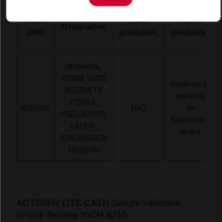
Code
Code
Nature
Désignation
LPPR
prestation
prestation
DRAINAGE,
SONDE VESIC
matériels et
INTERMITT
appareils
STERILE,
6156401
MAD
de
PRELUB/HYD,
traitements
LATEX-
divers
B/30,B.BRAUN
MEDICAL
ACTREEN LITE CATH Sonde vésicale
droite femme 16CH B/30