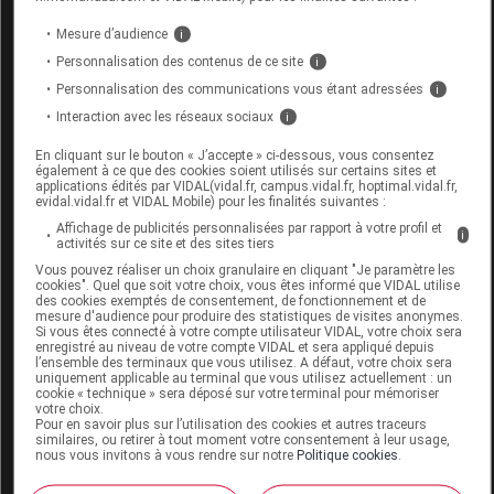
Code
Code
Nature
Mesure d’audience
i
Désignation
LPPR
prestation
prestation
Personnalisation des contenus de ce site
i
Personnalisation des communications vous étant adressées
i
Interaction avec les réseaux sociaux
i
DRAINAGE,
SONDE VESIC
En cliquant sur le bouton « J’accepte » ci-dessous, vous consentez
matériels et
également à ce que des cookies soient utilisés sur certains sites et
INTERMITT
applications édités par VIDAL(vidal.fr, campus.vidal.fr, hoptimal.vidal.fr,
appareils
evidal.vidal.fr et VIDAL Mobile) pour les finalités suivantes :
STERILE,
6156401
MAD
de
Affichage de publicités personnalisées par rapport à votre profil et
PRELUB/HYD,
i
activités sur ce site et des sites tiers
traitements
LATEX-
Vous pouvez réaliser un choix granulaire en cliquant "Je paramètre les
divers
B/30,B.BRAUN
cookies". Quel que soit votre choix, vous êtes informé que VIDAL utilise
des cookies exemptés de consentement, de fonctionnement et de
MEDICAL
mesure d'audience pour produire des statistiques de visites anonymes.
Si vous êtes connecté à votre compte utilisateur VIDAL, votre choix sera
enregistré au niveau de votre compte VIDAL et sera appliqué depuis
l’ensemble des terminaux que vous utilisez. A défaut, votre choix sera
uniquement applicable au terminal que vous utilisez actuellement : un
cookie « technique » sera déposé sur votre terminal pour mémoriser
votre choix.
Pour en savoir plus sur l’utilisation des cookies et autres traceurs
ACTREEN LITE CATH Sonde vésicale
similaires, ou retirer à tout moment votre consentement à leur usage,
béquillée homme 16CH B/30
nous vous invitons à vous rendre sur notre
Politique cookies
.