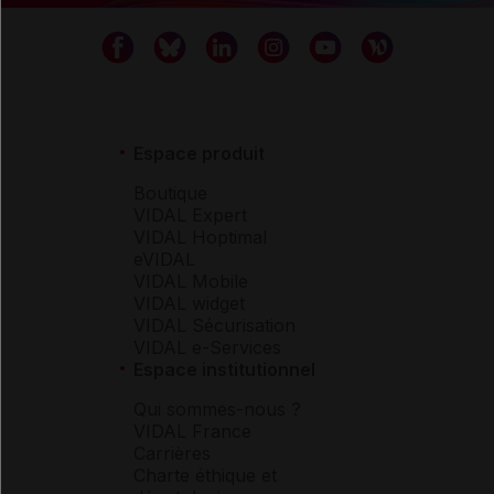
Espace produit
Boutique
VIDAL Expert
VIDAL Hoptimal
eVIDAL
VIDAL Mobile
VIDAL widget
VIDAL Sécurisation
VIDAL e-Services
Espace institutionnel
Qui sommes-nous ?
VIDAL France
Carrières
Charte éthique et