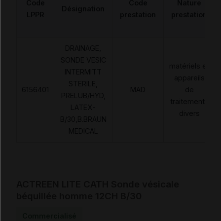
Code
Code
Nature
Désignation
LPPR
prestation
prestation
DRAINAGE,
SONDE VESIC
matériels et
INTERMITT
appareils
STERILE,
6156401
MAD
de
PRELUB/HYD,
traitements
LATEX-
divers
B/30,B.BRAUN
MEDICAL
ACTREEN LITE CATH Sonde vésicale
béquillée homme 12CH B/30
Commercialisé