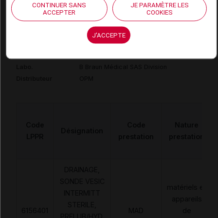
Commercialisé
CONTINUER SANS
JE PARAMÈTRE LES
ACCEPTER
COOKIES
Code ACL
6108508
J'ACCEPTE
Code 13
3401061085086
Code EAN
4046963354541
Labo.
B Braun Médical SAS Division
Distributeur
OPM
Code
Code
Nature
Désignation
LPPR
prestation
prestation
DRAINAGE,
SONDE VESIC
matériels et
INTERMITT
appareils
STERILE,
6156401
MAD
de
PRELUB/HYD,