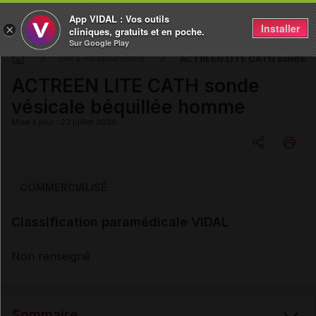
App VIDAL : Vos outils
Installer
×
cliniques, gratuits et en poche.
Sur Google Play
ACTREEN LITE CATH sonde vé
DM & Parapharmacie
ACTREEN LITE CATH sonde
vésicale béquillée homme
Mise à jour : 23 juillet 2026
Copier l'url
COMMERCIALISÉ
Classification paramédicale VIDAL
Email
Non renseigné
Sommaire