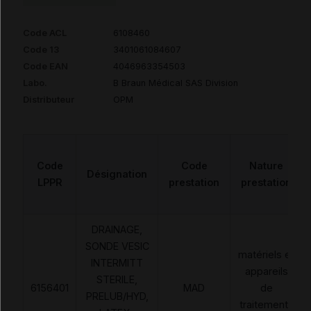
Code ACL
6108460
Code 13
3401061084607
Code EAN
4046963354503
Labo.
B Braun Médical SAS Division
Distributeur
OPM
Code
Code
Nature
Désignation
LPPR
prestation
prestation
DRAINAGE,
SONDE VESIC
matériels et
INTERMITT
appareils
STERILE,
6156401
MAD
de
PRELUB/HYD,
traitements