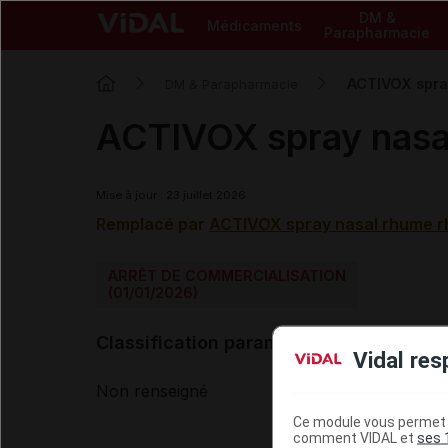
DM &
Médicaments
Parapharmacie
ACTIVOX spra
DM & Parapharmacie
ACTIVOX spray nasa
Mise à jour : 23 juillet 2026
Remplacé par
ACTIVOX spray nasal rhume rh
ARRÊT DE COMMERCIALISATION
(01/01/2026)
Classification paramédicale VIDAL
Vidal res
Non renseigné
Ce module vous permet d
comment VIDAL et
ses 