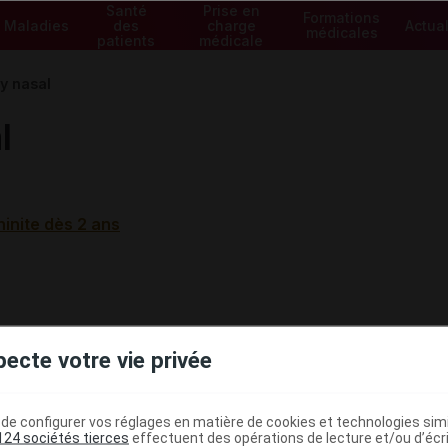
Santé
Prise en
Formations
Maladies
des
charge
Actual
médicales
patients
médicale
y nasal
l
inite dès 2 ans
pecte votre vie privée
e configurer vos réglages en matière de cookies et technologies simil
124 sociétés tierces
effectuent des opérations de lecture et/ou d’écr