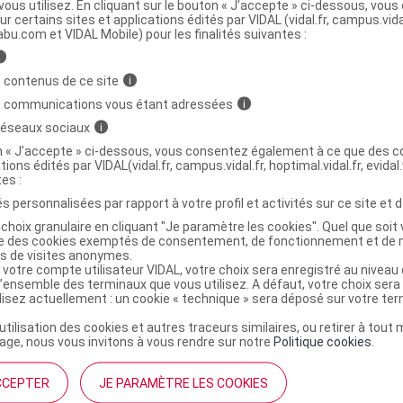
ous utilisez. En cliquant sur le bouton « J’accepte » ci-dessous, vou
ur certains sites et applications édités par VIDAL (vidal.fr, campus.vidal.
ministratives
abu.com et VIDAL Mobile) pour les finalités suivantes :
i
 contenus de ce site
i
ay nasal Fl/20ml
s communications vous étant adressées
i
 réseaux sociaux
i
r
ACTIVOX Spray nasal rhume rhinite dès 2 ans Fl/20ml
on « J’accepte » ci-dessous, vous consentez également à ce que des co
tions édités par VIDAL(vidal.fr, campus.vidal.fr, hoptimal.vidal.fr, evidal.
3578835505160
tes :
r
Arkopharma
s personnalisées par rapport à votre profil et activités sur ce site et d
NR
choix granulaire en cliquant "Je paramètre les cookies". Quel que soit 
ise des cookies exemptés de consentement, de fonctionnement et de 
es de visites anonymes.
 votre compte utilisateur VIDAL, votre choix sera enregistré au nivea
l’ensemble des terminaux que vous utilisez. A défaut, votre choix ser
ilisez actuellement : un cookie « technique » sera déposé sur votre te
’utilisation des cookies et autres traceurs similaires, ou retirer à tou
ge, nous vous invitons à vous rendre sur notre
Politique cookies
.
CCEPTER
JE PARAMÈTRE LES COOKIES