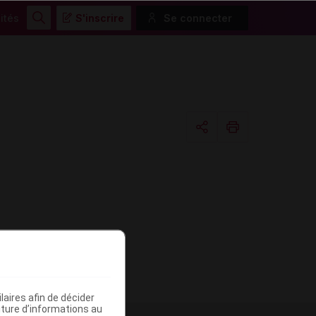
ités
S'inscrire
Se connecter
Rechercher
Copier l'url
Email
aires afin de décider
iture d’informations au