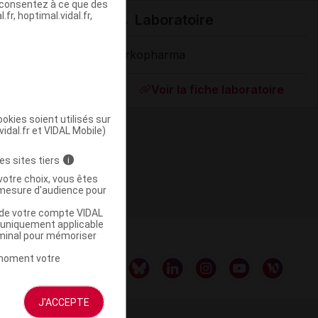
s consentez à ce que des
fr, hoptimal.vidal.fr,
Laboratoire
Arkopharma
Supprimé
Voir la fiche laboratoire
okies soient utilisés sur
vidal.fr et VIDAL Mobile)
es sites tiers
i
votre choix, vous êtes
mesure d'audience pour
u de votre compte VIDAL
a uniquement applicable
rminal pour mémoriser
t moment votre
J'ACCEPTE