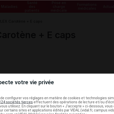
Santé
Prise en
Formations
Maladies
des
charge
Actual
médicales
patients
médicale
EX Carotène + E caps
rotène + E caps
pecte votre vie privée
e configurer vos réglages en matière de cookies et technologies simil
124 sociétés tierces
effectuent des opérations de lecture et/ou d’écr
ous utilisez. En cliquant sur le bouton « J’accepte » ci-dessous, vou
ministratives
ur certains sites et applications édités par VIDAL (vidal.fr, campus.vidal.