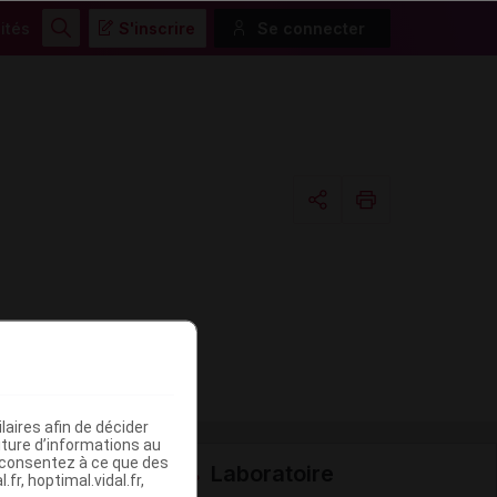
ités
S'inscrire
Se connecter
Rechercher
Copier l'url
Email
aires afin de décider
iture d’informations au
s consentez à ce que des
Laboratoire
fr, hoptimal.vidal.fr,