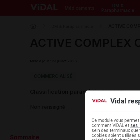
DM &
Médicaments
Parapharmacie
ACTIVE COMPL
DM & Parapharmacie
ACTIVE COMPLEX Ca
Mise à jour : 23 juillet 2026
COMMERCIALISÉ
Classification paramédicale VIDAL
Vidal res
Non renseigné
Ce module vous permet d
comment VIDAL et
ses 
sein des terminaux que v
Données ad
cookies soient utilisés s
Sommaire