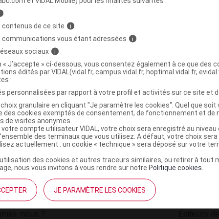
abu.com et VIDAL Mobile) pour les finalités suivantes :
i
PLEX Carotène + E Caps B/60
C
 contenus de ce site
i
s communications vous étant adressées
i
 réseaux sociaux
i
3770011555055
on « J’accepte » ci-dessous, vous consentez également à ce que des co
r
Pharma Nord France - Pharma Trade Healthcare
tions édités par VIDAL(vidal.fr, campus.vidal.fr, hoptimal.vidal.fr, evidal.
NR
tes :
s personnalisées par rapport à votre profil et activités sur ce site et d
choix granulaire en cliquant "Je paramètre les cookies". Quel que soit 
ise des cookies exemptés de consentement, de fonctionnement et de 
es de visites anonymes.
 votre compte utilisateur VIDAL, votre choix sera enregistré au nivea
l’ensemble des terminaux que vous utilisez. A défaut, votre choix ser
ilisez actuellement : un cookie « technique » sera déposé sur votre te
’utilisation des cookies et autres traceurs similaires, ou retirer à tou
ge, nous vous invitons à vous rendre sur notre
Politique cookies
.
CCEPTER
JE PARAMÈTRE LES COOKIES
institutionnel
Espace pa
mmes-nous ?
Éditeurs de