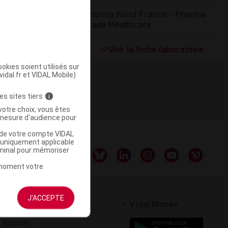
Pharma Nord France - Pharma
Trade Healthcare
ommercialisé
Voir la fiche laboratoire
okies soient utilisés sur
vidal.fr et VIDAL Mobile)
es sites tiers
i
votre choix, vous êtes
mesure d'audience pour
u de votre compte VIDAL
a uniquement applicable
rminal pour mémoriser
t moment votre
J'ACCEPTE
rtenaires
Vidal Mobile
 logiciel