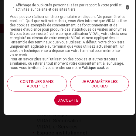
Affichage de publicités personnalisées par rapport à votre profil et
i
activités sur ce site et des sites tiers
Vous pouvez réaliser un choix granulaire en cliquant "Je paramètre les
cookies". Quel que soit votre choix, vous êtes informé que VIDAL utilise
des cookies exemptés de consentement, de fonctionnement et de
mesure d'audience pour produire des statistiques de visites anonymes.
Si vous êtes connecté à votre compte utilisateur VIDAL, votre choix sera
enregistré au niveau de votre compte VIDAL et sera appliqué depuis
l’ensemble des terminaux que vous utilisez. A défaut, votre choix sera
uniquement applicable au terminal que vous utilisez actuellement : un
cookie « technique » sera déposé sur votre terminal pour mémoriser
votre choix.
Pour en savoir plus sur l’utilisation des cookies et autres traceurs
similaires, ou retirer à tout moment votre consentement à leur usage,
nous vous invitons à vous rendre sur notre
Politique cookies
.
Espace produit
CONTINUER SANS
JE PARAMÈTRE LES
Boutique
ACCEPTER
COOKIES
VIDAL Expert
VIDAL Hoptimal
J'ACCEPTE
eVIDAL
VIDAL Mobile
VIDAL widget
VIDAL Sécurisation
VIDAL e-Services
Espace institutionnel