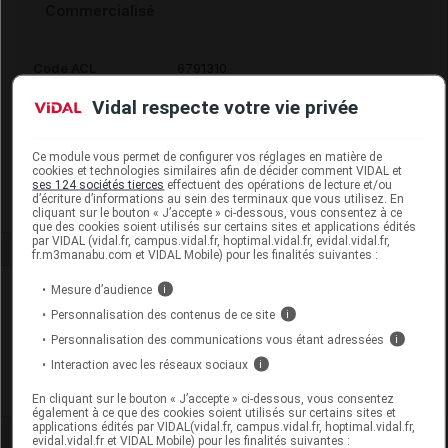
Commercialisé
Code ACL
6791310
Code EAN
3760161602327
Vidal respecte votre vie privée
Code GTIN 14
03760161602327
Labo. Distributeur
Biové
Ce module vous permet de configurer vos réglages en matière de
Remboursement
NR
cookies et technologies similaires afin de décider comment VIDAL et
ses 124 sociétés tierces
effectuent des opérations de lecture et/ou
d’écriture d’informations au sein des terminaux que vous utilisez. En
cliquant sur le bouton « J’accepte » ci-dessous, vous consentez à ce
que des cookies soient utilisés sur certains sites et applications édités
par VIDAL (vidal.fr, campus.vidal.fr, hoptimal.vidal.fr, evidal.vidal.fr,
fr.m3manabu.com et VIDAL Mobile) pour les finalités suivantes :
Laboratoire
Mesure d’audience
i
Personnalisation des contenus de ce site
i
Biové
Personnalisation des communications vous étant adressées
i
Interaction avec les réseaux sociaux
i
Voir la fiche laboratoire
En cliquant sur le bouton « J’accepte » ci-dessous, vous consentez
également à ce que des cookies soient utilisés sur certains sites et
applications édités par VIDAL(vidal.fr, campus.vidal.fr, hoptimal.vidal.fr,
evidal.vidal.fr et VIDAL Mobile) pour les finalités suivantes :