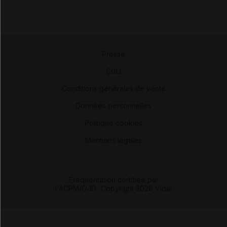
Presse
-
CGU
-
Conditions générales de vente
-
Données personnelles
-
Politique cookies
-
Mentions légales
Fréquentation certifiée par
l'ACPM/OJD
|
Copyright 2026 Vidal