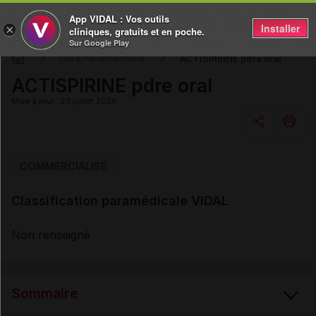
App VIDAL : Vos outils
Installer
×
cliniques, gratuits et en poche.
Sur Google Play
ACTISPIRINE pdre oral
DM & Parapharmacie
ACTISPIRINE pdre oral
Mise à jour : 23 juillet 2026
Copier l'url
COMMERCIALISÉ
Classification paramédicale VIDAL
Email
Non renseigné
Sommaire