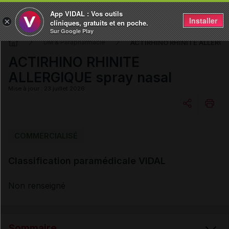
App VIDAL : Vos outils
Installer
×
cliniques, gratuits et en poche.
Sur Google Play
ACTIRHINO RHINITE ALLERGIQ
DM & Parapharmacie
ACTIRHINO RHINITE
ALLERGIQUE spray nasal
Mise à jour : 23 juillet 2026
Copier l'url
COMMERCIALISÉ
Classification paramédicale VIDAL
Email
Non renseigné
Sommaire