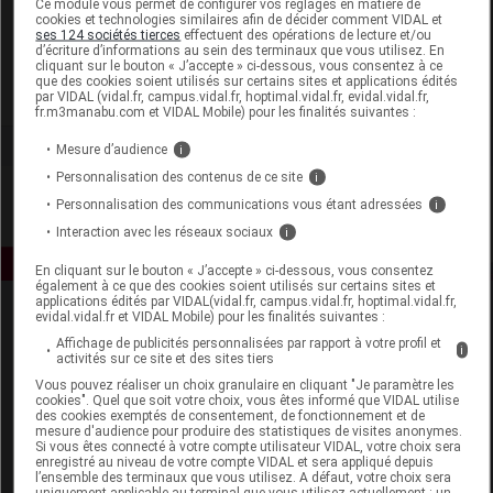
Ce module vous permet de configurer vos réglages en matière de
cookies et technologies similaires afin de décider comment VIDAL et
ses 124 sociétés tierces
effectuent des opérations de lecture et/ou
Grimberg
d’écriture d’informations au sein des terminaux que vous utilisez. En
cliquant sur le bouton « J’accepte » ci-dessous, vous consentez à ce
que des cookies soient utilisés sur certains sites et applications édités
Voir la fiche laboratoire
par VIDAL (vidal.fr, campus.vidal.fr, hoptimal.vidal.fr, evidal.vidal.fr,
fr.m3manabu.com et VIDAL Mobile) pour les finalités suivantes :
Mesure d’audience
i
Personnalisation des contenus de ce site
i
Personnalisation des communications vous étant adressées
i
Interaction avec les réseaux sociaux
i
En cliquant sur le bouton « J’accepte » ci-dessous, vous consentez
également à ce que des cookies soient utilisés sur certains sites et
applications édités par VIDAL(vidal.fr, campus.vidal.fr, hoptimal.vidal.fr,
evidal.vidal.fr et VIDAL Mobile) pour les finalités suivantes :
Affichage de publicités personnalisées par rapport à votre profil et
i
activités sur ce site et des sites tiers
Vous pouvez réaliser un choix granulaire en cliquant "Je paramètre les
cookies". Quel que soit votre choix, vous êtes informé que VIDAL utilise
des cookies exemptés de consentement, de fonctionnement et de
Espace produit
mesure d'audience pour produire des statistiques de visites anonymes.
Si vous êtes connecté à votre compte utilisateur VIDAL, votre choix sera
enregistré au niveau de votre compte VIDAL et sera appliqué depuis
Boutique
l’ensemble des terminaux que vous utilisez. A défaut, votre choix sera
VIDAL Expert
uniquement applicable au terminal que vous utilisez actuellement : un