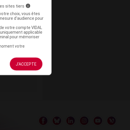
es sites tiers
i
votre choix, vous êtes
mesure d'audience pour
u de votre compte VIDAL
a uniquement applicable
rminal pour mémoriser
Supprimé
t moment votre
J'ACCEPTE