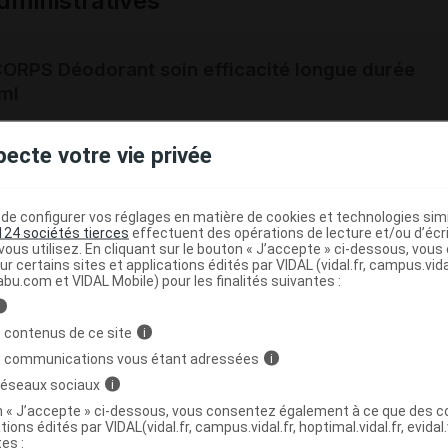
ministratives
RPS Déodorant soin efficacité longue durée
ml
pecte votre vie privée
3700343040738
r
Odysud
NR
e configurer vos réglages en matière de cookies et technologies simil
124 sociétés tierces
effectuent des opérations de lecture et/ou d’écr
ous utilisez. En cliquant sur le bouton « J’accepte » ci-dessous, vou
ur certains sites et applications édités par VIDAL (vidal.fr, campus.vidal.
abu.com et VIDAL Mobile) pour les finalités suivantes :
i
RPS Déodorant soin efficacité longue durée
 contenus de ce site
i
l
s communications vous étant adressées
i
 réseaux sociaux
i
5404506
on « J’accepte » ci-dessous, vous consentez également à ce que des co
tions édités par VIDAL(vidal.fr, campus.vidal.fr, hoptimal.vidal.fr, evidal.
3700343040400
tes :