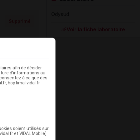
Odysud
Supprimé
Voir la fiche laboratoire
aires afin de décider
iture d’informations au
s consentez à ce que des
fr, hoptimal.vidal.fr,
Supprimé
okies soient utilisés sur
vidal.fr et VIDAL Mobile)