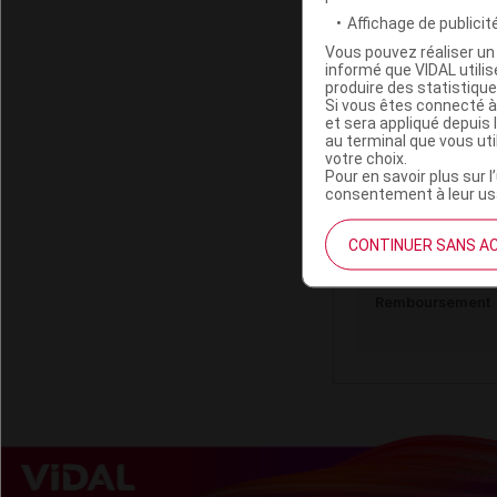
Labo. Distributeu
Affichage de publicité
Remboursement
Vous pouvez réaliser un 
informé que VIDAL util
produire des statistiqu
Si vous êtes connecté à
et sera appliqué depuis 
au terminal que vous ut
ACORELLE CO
votre choix.
Pour en savoir plus sur l
Roll-on/50
consentement à leur usa
CONTINUER SANS A
Code EAN
Labo. Distributeu
Remboursement