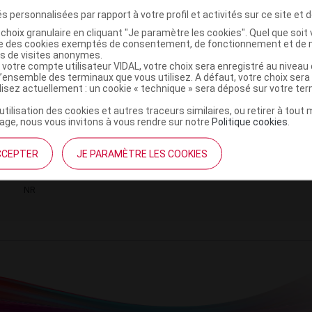
r
Odysud
s personnalisées par rapport à votre profil et activités sur ce site et d
NR
choix granulaire en cliquant "Je paramètre les cookies". Quel que soit 
ise des cookies exemptés de consentement, de fonctionnement et de 
es de visites anonymes.
 votre compte utilisateur VIDAL, votre choix sera enregistré au nivea
l’ensemble des terminaux que vous utilisez. A défaut, votre choix ser
ilisez actuellement : un cookie « technique » sera déposé sur votre te
RPS Déodorant soin efficacité longue durée
’utilisation des cookies et autres traceurs similaires, ou retirer à tou
ml+Rechge/100ml
ge, nous vous invitons à vous rendre sur notre
Politique cookies
.
CCEPTER
JE PARAMÈTRE LES COOKIES
3700343080406
r
Odysud
NR