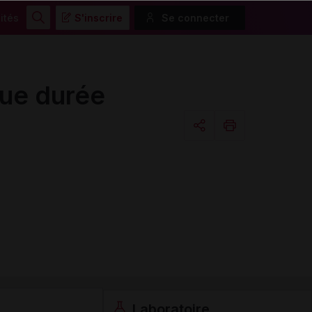
ités
S'inscrire
Se connecter
Rechercher
ue durée
Copier l'url
Email
Laboratoire