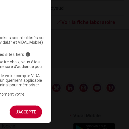
Odysud
ommercialisé
Voir la fiche laboratoire
okies soient utilisés sur
vidal.fr et VIDAL Mobile)
es sites tiers
i
votre choix, vous êtes
mesure d'audience pour
u de votre compte VIDAL
a uniquement applicable
rminal pour mémoriser
t moment votre
J'ACCEPTE
rtenaires
Vidal Mobile
 logiciel