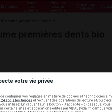
Santé
Prise en
Formations
Maladies
des
charge
Actual
médicales
patients
médicale
E baume premières dents bio
me premières dents bio
pecte votre vie privée
e configurer vos réglages en matière de cookies et technologies simil
124 sociétés tierces
effectuent des opérations de lecture et/ou d’écr
ous utilisez. En cliquant sur le bouton « J’accepte » ci-dessous, vou
ministratives
ur certains sites et applications édités par VIDAL (vidal.fr, campus.vidal.