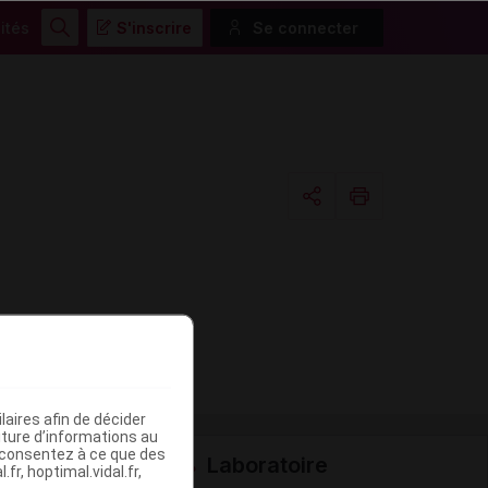
ités
S'inscrire
Se connecter
Rechercher
Copier l'url
Email
aires afin de décider
iture d’informations au
s consentez à ce que des
Laboratoire
fr, hoptimal.vidal.fr,