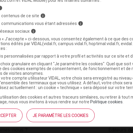
abu.com et VIDAL Mobile) pour les finalités suivantes :
i
EBE Bme premières dents bio T/30ml
C
 contenus de ce site
i
s communications vous étant adressées
i
 réseaux sociaux
i
3700343045122
on « J’accepte » ci-dessous, vous consentez également à ce que des co
r
Odysud
tions édités par VIDAL(vidal.fr, campus.vidal.fr, hoptimal.vidal.fr, evidal.
NR
tes :
s personnalisées par rapport à votre profil et activités sur ce site et d
choix granulaire en cliquant "Je paramètre les cookies". Quel que soit 
ise des cookies exemptés de consentement, de fonctionnement et de 
es de visites anonymes.
 votre compte utilisateur VIDAL, votre choix sera enregistré au nivea
l’ensemble des terminaux que vous utilisez. A défaut, votre choix ser
ilisez actuellement : un cookie « technique » sera déposé sur votre te
’utilisation des cookies et autres traceurs similaires, ou retirer à tou
ge, nous vous invitons à vous rendre sur notre
Politique cookies
.
CCEPTER
JE PARAMÈTRE LES COOKIES
institutionnel
Espace pa
mmes-nous ?
Éditeurs de