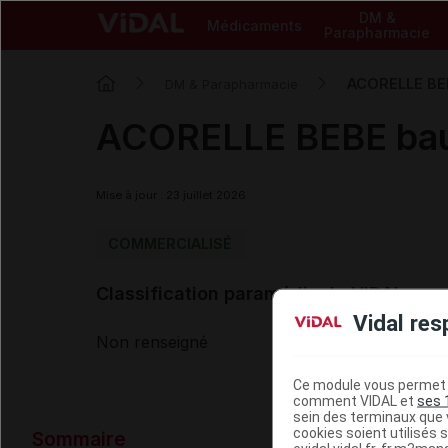
DM &
Médicaments
Parapharmacie
ACORELLE BEB
DM & Parapharmacie
ACORELLE BEBE bau
Mise à jour : 23 juillet 2026
COMMERCIALISÉ
Classification paramédicale VIDAL
Vidal res
Non renseigné
Ce module vous permet d
comment VIDAL et
ses 
sein des terminaux que v
Données ad
cookies soient utilisés s
Sommaire