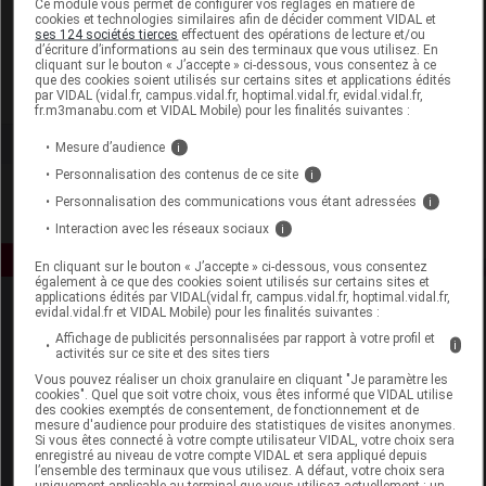
Ce module vous permet de configurer vos réglages en matière de
cookies et technologies similaires afin de décider comment VIDAL et
ses 124 sociétés tierces
effectuent des opérations de lecture et/ou
Laboratoire Marque Verte
d’écriture d’informations au sein des terminaux que vous utilisez. En
cliquant sur le bouton « J’accepte » ci-dessous, vous consentez à ce
que des cookies soient utilisés sur certains sites et applications édités
Voir la fiche laboratoire
par VIDAL (vidal.fr, campus.vidal.fr, hoptimal.vidal.fr, evidal.vidal.fr,
fr.m3manabu.com et VIDAL Mobile) pour les finalités suivantes :
Mesure d’audience
i
Personnalisation des contenus de ce site
i
Personnalisation des communications vous étant adressées
i
Interaction avec les réseaux sociaux
i
En cliquant sur le bouton « J’accepte » ci-dessous, vous consentez
également à ce que des cookies soient utilisés sur certains sites et
applications édités par VIDAL(vidal.fr, campus.vidal.fr, hoptimal.vidal.fr,
evidal.vidal.fr et VIDAL Mobile) pour les finalités suivantes :
Affichage de publicités personnalisées par rapport à votre profil et
i
activités sur ce site et des sites tiers
Vous pouvez réaliser un choix granulaire en cliquant "Je paramètre les
cookies". Quel que soit votre choix, vous êtes informé que VIDAL utilise
des cookies exemptés de consentement, de fonctionnement et de
Espace produit
mesure d'audience pour produire des statistiques de visites anonymes.
Si vous êtes connecté à votre compte utilisateur VIDAL, votre choix sera
enregistré au niveau de votre compte VIDAL et sera appliqué depuis
Boutique
l’ensemble des terminaux que vous utilisez. A défaut, votre choix sera
VIDAL Expert
uniquement applicable au terminal que vous utilisez actuellement : un