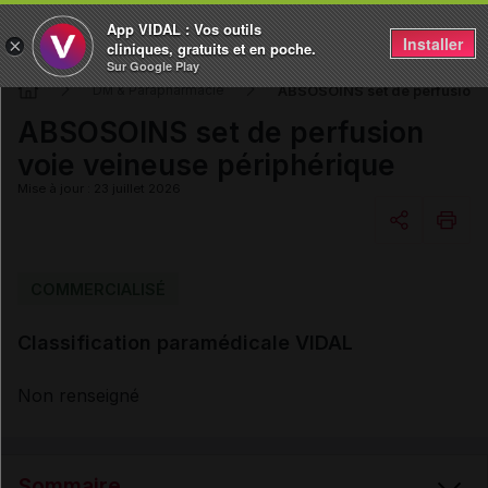
App VIDAL : Vos outils
Installer
×
cliniques, gratuits et en poche.
Sur Google Play
ABSOSOINS set de perfusion v
DM & Parapharmacie
ABSOSOINS set de perfusion
voie veineuse périphérique
Mise à jour : 23 juillet 2026
Copier l'url
COMMERCIALISÉ
Classification paramédicale VIDAL
Email
Non renseigné
Sommaire