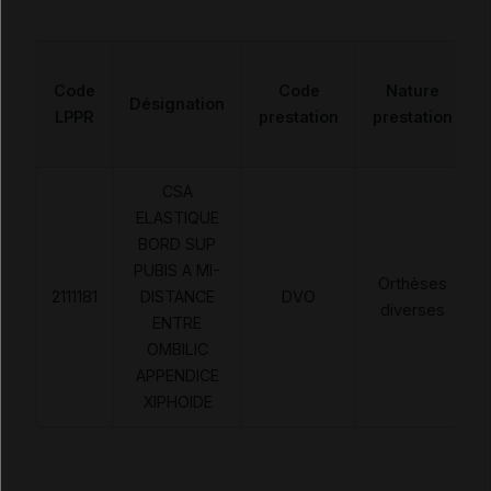
Code
Code
Nature
Désignation
LPPR
prestation
prestation
CSA
ELASTIQUE
BORD SUP
PUBIS A MI-
Orthèses
2111181
DISTANCE
DVO
diverses
ENTRE
OMBILIC
APPENDICE
XIPHOIDE