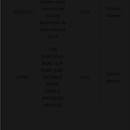
hauteur pour
ceinture de
Orthèses
201E0301.1
DVO
soutien
diverses
abdominal de
série hauteur
25cm
CSA
ELASTIQUE
BORD SUP
PUBIS A MI-
Orthèses
2111181
DISTANCE
DVO
diverses
ENTRE
OMBILIC
APPENDICE
XIPHOIDE