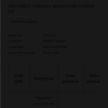
ABDOBELT Ceinture abdominale H30cm
T3
Commercialisé
Code ACL
4722813
Code 13
3401047228131
Code EAN
8435025937284
Labo. Distributeur
SM Europe
Code
Code
Nature
Désignation
LPPR
prestation
prestation
Majoration
pour 2cm de