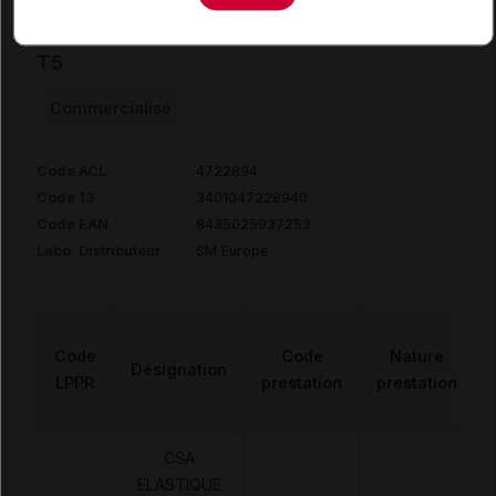
ABDOBELT Ceinture abdominale H25cm
T5
Commercialisé
Code ACL
4722894
Code 13
3401047228940
Code EAN
8435025937253
Labo. Distributeur
SM Europe
Code
Code
Nature
Désignation
LPPR
prestation
prestation
CSA
ELASTIQUE