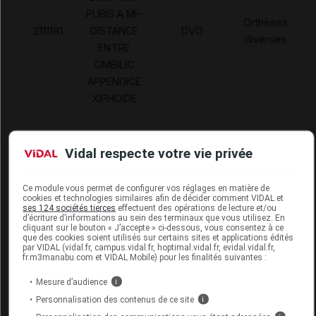
PUBIS A MI-
Orthèses
2111181
DISTANCE
DVO
diverses
ENTRE
OMBILIC
APPENDICE
XIPHOIDE
Vidal respecte votre vie privée
ABDOBELT Ceinture abdominale H25cm
Ce module vous permet de configurer vos réglages en matière de
T4
cookies et technologies similaires afin de décider comment VIDAL et
ses 124 sociétés tierces
effectuent des opérations de lecture et/ou
d’écriture d’informations au sein des terminaux que vous utilisez. En
Commercialisé
cliquant sur le bouton « J’accepte » ci-dessous, vous consentez à ce
que des cookies soient utilisés sur certains sites et applications édités
par VIDAL (vidal.fr, campus.vidal.fr, hoptimal.vidal.fr, evidal.vidal.fr,
fr.m3manabu.com et VIDAL Mobile) pour les finalités suivantes :
Code ACL
4722888
Code 13
3401047228889
Mesure d’audience
i
Code EAN
8435025937246
Personnalisation des contenus de ce site
i
Labo. Distributeur
SM Europe