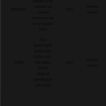
hauteur pour
ceinture de
Orthèses
201E0301.1
DVO
soutien
diverses
abdominal de
série hauteur
25cm
CSA
ELASTIQUE
BORD SUP
PUBIS A MI-
Orthèses
2111181
DISTANCE
DVO
diverses
ENTRE
OMBILIC
APPENDICE
XIPHOIDE