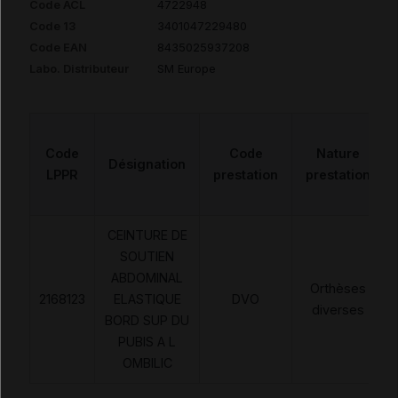
Code ACL
4722948
Code 13
3401047229480
Code EAN
8435025937208
Labo. Distributeur
SM Europe
Code
Code
Nature
Désignation
LPPR
prestation
prestation
CEINTURE DE
SOUTIEN
ABDOMINAL
Orthèses
2168123
ELASTIQUE
DVO
diverses
BORD SUP DU
PUBIS A L
OMBILIC