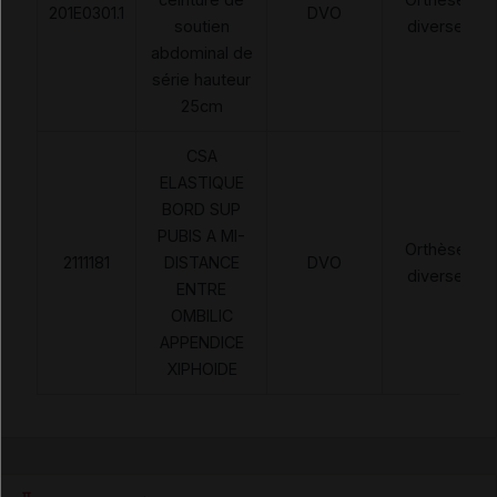
201E0301.1
DVO
soutien
diverses
abdominal de
série hauteur
25cm
CSA
ELASTIQUE
BORD SUP
PUBIS A MI-
Orthèses
2111181
DISTANCE
DVO
diverses
ENTRE
OMBILIC
APPENDICE
XIPHOIDE