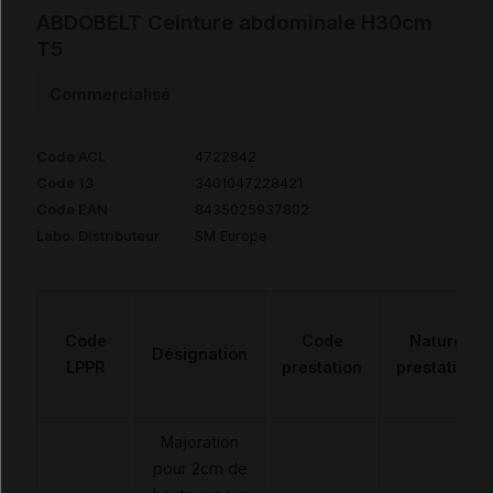
ABDOBELT Ceinture abdominale H30cm
T5
Commercialisé
Code ACL
4722842
Code 13
3401047228421
Code EAN
8435025937802
Labo. Distributeur
SM Europe
Code
Code
Nature
Désignation
LPPR
prestation
prestation
Majoration
pour 2cm de