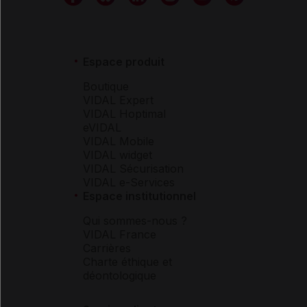
Espace produit
Boutique
VIDAL Expert
VIDAL Hoptimal
eVIDAL
VIDAL Mobile
VIDAL widget
VIDAL Sécurisation
VIDAL e-Services
Espace institutionnel
Qui sommes-nous ?
VIDAL France
Carrières
Charte éthique et
déontologique