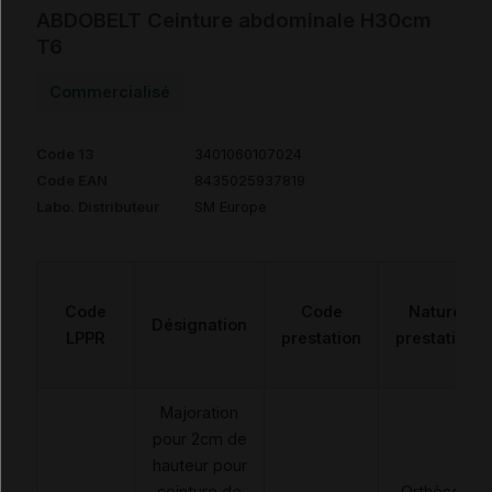
ABDOBELT Ceinture abdominale H30cm
T6
Commercialisé
Code 13
3401060107024
Code EAN
8435025937819
Labo. Distributeur
SM Europe
Code
Code
Nature
Désignation
LPPR
prestation
prestation
Majoration
pour 2cm de
hauteur pour
ceinture de
Orthèses