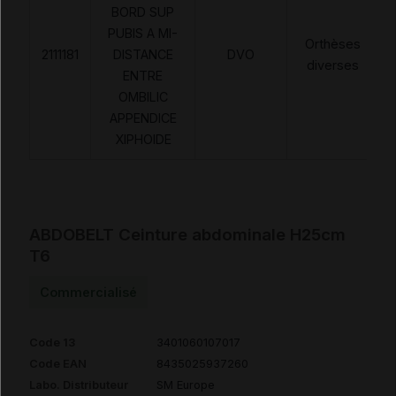
BORD SUP
PUBIS A MI-
Orthèses
2111181
DISTANCE
DVO
diverses
ENTRE
OMBILIC
APPENDICE
XIPHOIDE
ABDOBELT Ceinture abdominale H25cm
T6
Commercialisé
Code 13
3401060107017
Code EAN
8435025937260
Labo. Distributeur
SM Europe