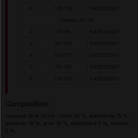
6
135-150
8435025937260
Hauteur 30 cm
2
70-85
8435025937277
3
85-100
8435025937284
4
100-115
8435025937796
5
115-135
8435025937802
6
135-150
8435025937819
composition
Hauteurs 18 et 25 cm :
nylon 50 %, élasthanne 15 %,
polyester 15 %, acier 10 %, élastomère 5 %, mousse
5 %.