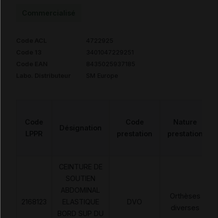
Commercialisé
Code ACL
4722925
Code 13
3401047229251
Code EAN
8435025937185
Labo. Distributeur
SM Europe
Code
Code
Nature
Désignation
LPPR
prestation
prestation
CEINTURE DE
SOUTIEN
ABDOMINAL
Orthèses
2168123
ELASTIQUE
DVO
diverses
BORD SUP DU