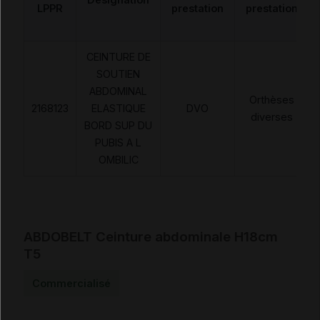
LPPR
prestation
prestation
CEINTURE DE
SOUTIEN
ABDOMINAL
Orthèses
2168123
ELASTIQUE
DVO
diverses
BORD SUP DU
PUBIS A L
OMBILIC
ABDOBELT Ceinture abdominale H18cm
T5
Commercialisé