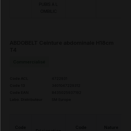
PUBIS A L
OMBILIC
ABDOBELT Ceinture abdominale H18cm
T4
Commercialisé
Code ACL
4722931
Code 13
3401047229312
Code EAN
8435025937192
Labo. Distributeur
SM Europe
Code
Code
Nature
Désignation