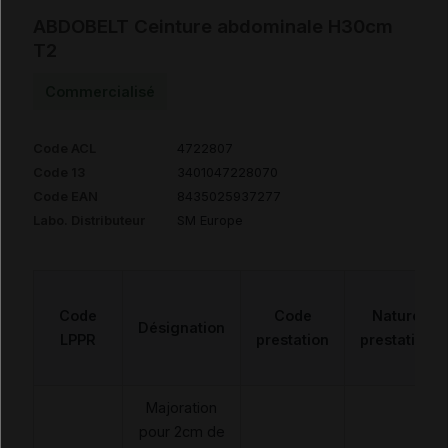
ABDOBELT Ceinture abdominale H30cm
T2
Commercialisé
Code ACL
4722807
Code 13
3401047228070
Code EAN
8435025937277
Labo. Distributeur
SM Europe
Code
Code
Nature
Désignation
LPPR
prestation
prestation
Majoration
pour 2cm de