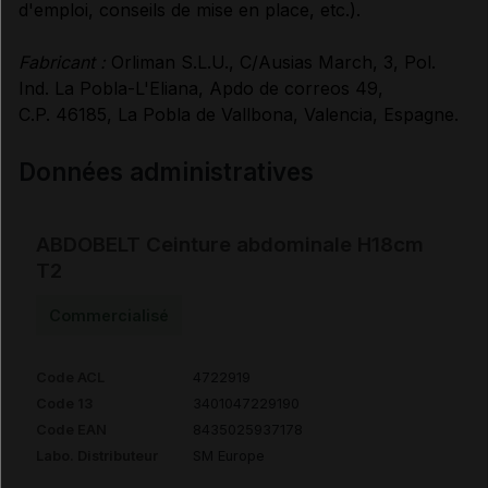
d'emploi, conseils de mise en place, etc.).
Fabricant :
Orliman S.L.U., C/Ausias March, 3, Pol.
Ind. La Pobla-L'Eliana, Apdo de correos 49,
C.P. 46185, La Pobla de Vallbona, Valencia, Espagne.
Données administratives
ABDOBELT Ceinture abdominale H18cm
T2
Commercialisé
Code ACL
4722919
Code 13
3401047229190
Code EAN
8435025937178
Labo. Distributeur
SM Europe