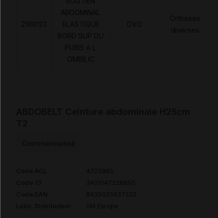
SOUTIEN
ABDOMINAL
Orthèses
2168123
ELASTIQUE
DVO
diverses
BORD SUP DU
PUBIS A L
OMBILIC
ABDOBELT Ceinture abdominale H25cm
T2
Commercialisé
Code ACL
4722865
Code 13
3401047228650
Code EAN
8435025937222
Labo. Distributeur
SM Europe