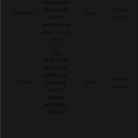
hauteur pour
ceinture de
Orthèses
201E0301.1
DVO
soutien
diverses
abdominal de
série hauteur
25cm
CSA
ELASTIQUE
BORD SUP
PUBIS A MI-
Orthèses
2111181
DISTANCE
DVO
diverses
ENTRE
OMBILIC
APPENDICE
XIPHOIDE