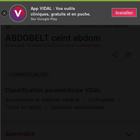
App VIDAL : Vos outils
Installer
×
cliniques, gratuits et en poche.
Sur Google Play
ABDOBELT ceint abdom
DM & Parapharmacie
ABDOBELT ceint abdom
Mise à jour : 23 juillet 2026
Ajouter un commentaire
Copier l'url
COMMERCIALISÉ
Classification paramédicale VIDAL
Email
Accessoires et matériel médical
Orthopédie
Tronc et rachis
Ceintures abdominales
Sommaire