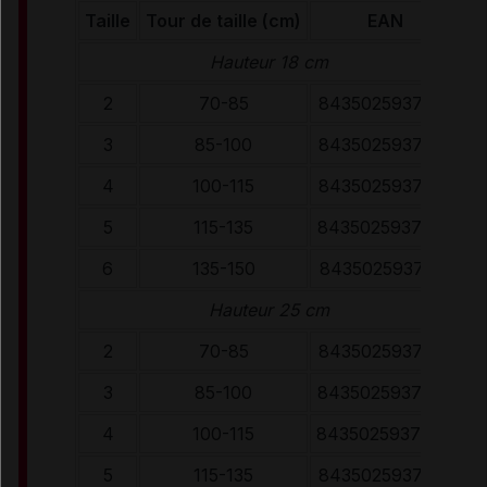
Taille
Tour de taille (cm)
EAN
Hauteur 18 cm
2
70-85
8435025937178
3
85-100
8435025937185
4
100-115
8435025937192
5
115-135
8435025937208
6
135-150
8435025937215
Hauteur 25 cm
2
70-85
8435025937222
3
85-100
8435025937239
4
100-115
8435025937246
5
115-135
8435025937253