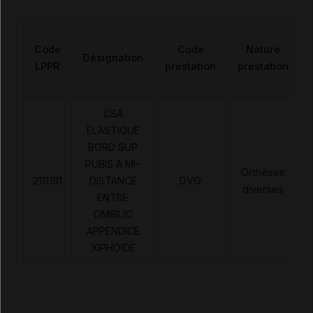
Code
Code
Nature
Désignation
LPPR
prestation
prestation
CSA
ELASTIQUE
BORD SUP
PUBIS A MI-
Orthèses
2111181
DISTANCE
DVO
diverses
ENTRE
OMBILIC
APPENDICE
XIPHOIDE