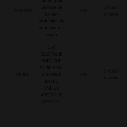
hauteur pour
ceinture de
Orthèses
201E0301.1
DVO
soutien
diverses
abdominal de
série hauteur
25cm
CSA
ELASTIQUE
BORD SUP
PUBIS A MI-
Orthèses
2111181
DISTANCE
DVO
diverses
ENTRE
OMBILIC
APPENDICE
XIPHOIDE