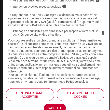
Personnalisation des communications vous étant adressées
i
Interaction avec les réseaux sociaux
i
En cliquant sur le bouton « J’accepte » ci-dessous, vous consentez
également à ce que des cookies soient utilisés sur certains sites et
Code
Code
Nature
applications édités par VIDAL(vidal.fr, campus.vidal.fr, hoptimal.vidal.fr,
Désignation
evidal.vidal.fr et VIDAL Mobile) pour les finalités suivantes :
LPPR
prestation
prestation
Affichage de publicités personnalisées par rapport à votre profil et
i
activités sur ce site et des sites tiers
Vous pouvez réaliser un choix granulaire en cliquant "Je paramètre les
cookies". Quel que soit votre choix, vous êtes informé que VIDAL utilise
CSA
des cookies exemptés de consentement, de fonctionnement et de
ELASTIQUE
mesure d'audience pour produire des statistiques de visites anonymes.
Si vous êtes connecté à votre compte utilisateur VIDAL, votre choix sera
BORD SUP
enregistré au niveau de votre compte VIDAL et sera appliqué depuis
l’ensemble des terminaux que vous utilisez. A défaut, votre choix sera
PUBIS A MI-
uniquement applicable au terminal que vous utilisez actuellement : un
Orthèses
2111181
DISTANCE
DVO
cookie « technique » sera déposé sur votre terminal pour mémoriser
diverses
votre choix.
ENTRE
Pour en savoir plus sur l’utilisation des cookies et autres traceurs
similaires, ou retirer à tout moment votre consentement à leur usage,
OMBILIC
nous vous invitons à vous rendre sur notre
Politique cookies
.
APPENDICE
XIPHOIDE
CONTINUER SANS
JE PARAMÈTRE LES
ACCEPTER
COOKIES
J'ACCEPTE