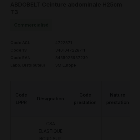
ABDOBELT Ceinture abdominale H25cm
T3
Commercialisé
Code ACL
4722871
Code 13
3401047228711
Code EAN
8435025937239
Labo. Distributeur
SM Europe
Code
Code
Nature
Désignation
LPPR
prestation
prestation
CSA
ELASTIQUE
BORD SUP