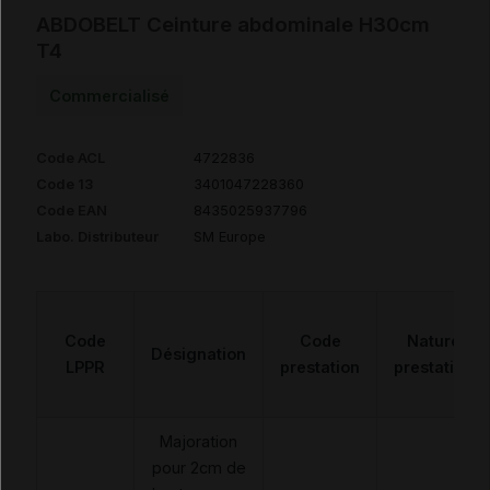
ABDOBELT Ceinture abdominale H30cm
T4
Commercialisé
Code ACL
4722836
Code 13
3401047228360
Code EAN
8435025937796
Labo. Distributeur
SM Europe
Code
Code
Nature
Désignation
LPPR
prestation
prestation
Majoration
pour 2cm de