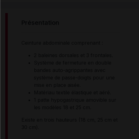
PRÉSENTATION
présentation
COMPOSITION
Ceinture abdominale comprenant :
2 baleines dorsales et 3 frontales.
INDICATIONS
Système de fermeture en double
bandes auto-agrippantes avec
système de passe-doigts pour une
RENSEIGNEMENTS ADMINISTRATIFS
mise en place aisée.
Matériau textile élastique et aéré.
Données administratives
1 patte hypogastrique amovible sur
les modèles 18 et 25 cm.
Existe en trois hauteurs (18 cm, 25 cm et
30 cm).