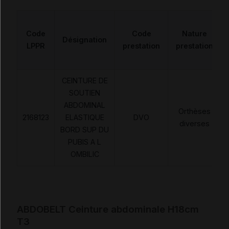
Code
Code
Nature
Désignation
LPPR
prestation
prestation
CEINTURE DE
SOUTIEN
ABDOMINAL
Orthèses
2168123
ELASTIQUE
DVO
diverses
BORD SUP DU
PUBIS A L
OMBILIC
ABDOBELT Ceinture abdominale H18cm
T3