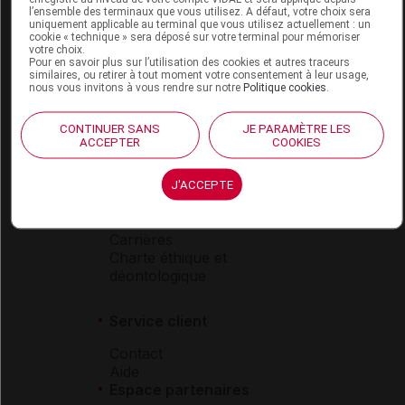
l’ensemble des terminaux que vous utilisez. A défaut, votre choix sera
Boutique
uniquement applicable au terminal que vous utilisez actuellement : un
cookie « technique » sera déposé sur votre terminal pour mémoriser
VIDAL Expert
votre choix.
VIDAL Hoptimal
Pour en savoir plus sur l’utilisation des cookies et autres traceurs
similaires, ou retirer à tout moment votre consentement à leur usage,
eVIDAL
nous vous invitons à vous rendre sur notre
Politique cookies
.
VIDAL Mobile
VIDAL widget
CONTINUER SANS
JE PARAMÈTRE LES
VIDAL Sécurisation
ACCEPTER
COOKIES
VIDAL e-Services
Espace institutionnel
J'ACCEPTE
Qui sommes-nous ?
VIDAL France
Carrières
Charte éthique et
déontologique
Service client
Contact
Aide
Espace partenaires