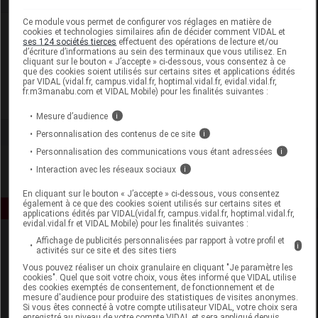
Ce module vous permet de configurer vos réglages en matière de
Laboratoire
cookies et technologies similaires afin de décider comment VIDAL et
ses 124 sociétés tierces
effectuent des opérations de lecture et/ou
d’écriture d’informations au sein des terminaux que vous utilisez. En
cliquant sur le bouton « J’accepte » ci-dessous, vous consentez à ce
Alfa Green
que des cookies soient utilisés sur certains sites et applications édités
par VIDAL (vidal.fr, campus.vidal.fr, hoptimal.vidal.fr, evidal.vidal.fr,
fr.m3manabu.com et VIDAL Mobile) pour les finalités suivantes :
Voir la fiche laboratoire
Mesure d’audience
i
Personnalisation des contenus de ce site
i
Personnalisation des communications vous étant adressées
i
Interaction avec les réseaux sociaux
i
En cliquant sur le bouton « J’accepte » ci-dessous, vous consentez
également à ce que des cookies soient utilisés sur certains sites et
applications édités par VIDAL(vidal.fr, campus.vidal.fr, hoptimal.vidal.fr,
evidal.vidal.fr et VIDAL Mobile) pour les finalités suivantes :
Affichage de publicités personnalisées par rapport à votre profil et
i
activités sur ce site et des sites tiers
Vous pouvez réaliser un choix granulaire en cliquant "Je paramètre les
cookies". Quel que soit votre choix, vous êtes informé que VIDAL utilise
des cookies exemptés de consentement, de fonctionnement et de
mesure d'audience pour produire des statistiques de visites anonymes.
Si vous êtes connecté à votre compte utilisateur VIDAL, votre choix sera
Espace produit
enregistré au niveau de votre compte VIDAL et sera appliqué depuis