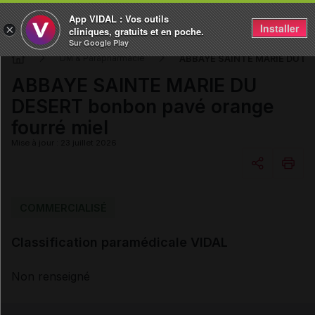
App VIDAL : Vos outils
Installer
×
cliniques, gratuits et en poche.
Sur Google Play
ABBAYE SAINTE MARIE DU DES
DM & Parapharmacie
ABBAYE SAINTE MARIE DU
DESERT bonbon pavé orange
fourré miel
Mise à jour : 23 juillet 2026
Copier l'url
COMMERCIALISÉ
Classification paramédicale VIDAL
Email
Non renseigné