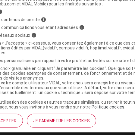
abu.com et VIDAL Mobile) pour les finalités suivantes :
i
NTE MARIE DU DESERT Bonbon miel
C
 contenus de ce site
i
Sach/150g
s communications vous étant adressées
i
 réseaux sociaux
i
3760109020206
on « J’accepte » ci-dessous, vous consentez également à ce que des co
tions édités par VIDAL(vidal.fr, campus.vidal.fr, hoptimal.vidal.fr, evidal.
r
Alfa Green
tes :
NR
s personnalisées par rapport à votre profil et activités sur ce site et d
choix granulaire en cliquant "Je paramètre les cookies". Quel que soit 
ise des cookies exemptés de consentement, de fonctionnement et de 
es de visites anonymes.
 votre compte utilisateur VIDAL, votre choix sera enregistré au nivea
l’ensemble des terminaux que vous utilisez. A défaut, votre choix ser
ilisez actuellement : un cookie « technique » sera déposé sur votre te
’utilisation des cookies et autres traceurs similaires, ou retirer à tou
ge, nous vous invitons à vous rendre sur notre
Politique cookies
.
CCEPTER
JE PARAMÈTRE LES COOKIES
institutionnel
Espace pa