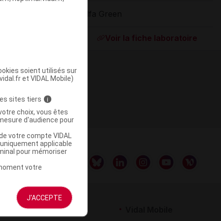
Alfa Green
ommercialisé
Voir la fiche laboratoire
okies soient utilisés sur
vidal.fr et VIDAL Mobile)
es sites tiers
i
votre choix, vous êtes
mesure d'audience pour
u de votre compte VIDAL
a uniquement applicable
rminal pour mémoriser
t moment votre
J'ACCEPTE
rtenaires
Vidal Mobile