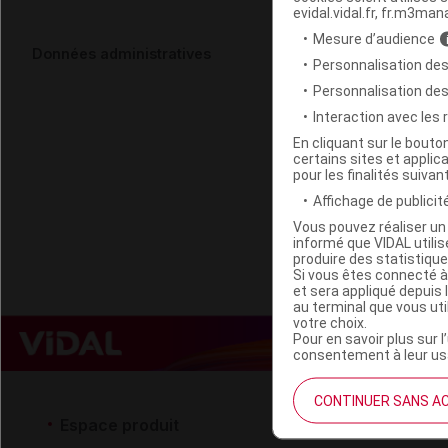
evidal.vidal.fr, fr.m3man
Mesure d’audience
ABBAYE SAI
Données administratives
Personnalisation des
eucalyptus 
Personnalisation de
Interaction avec les
Code EAN
En cliquant sur le bout
certains sites et applica
Labo. Distributeu
pour les finalités suivan
Remboursement
Affichage de publicité
Vous pouvez réaliser un 
informé que VIDAL util
produire des statistiqu
Si vous êtes connecté à
et sera appliqué depuis 
au terminal que vous ut
votre choix.
Pour en savoir plus sur l
consentement à leur usa
CONTINUER SANS A
Espace produit
Espace 