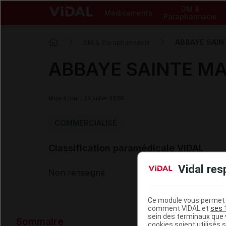
DM &
Médicaments
Parapharmacie
ABBAYE SAINT
DM & Parapharmacie
ABBAYE SAINTE MAR
Mise à jour : 23 juillet 2026
COMMERCIALISÉ
Classification paramédicale VIDAL
Vidal res
Non renseigné
Ce module vous permet d
comment VIDAL et
ses 
Données ad
sein des terminaux que v
Sommaire
cookies soient utilisés s