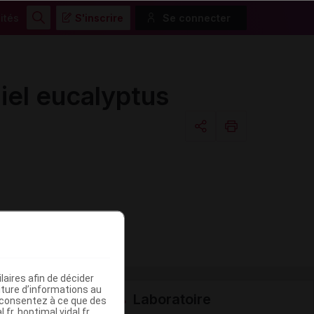
ités
S'inscrire
Se connecter
Rechercher
el eucalyptus
Copier l'url
Email
aires afin de décider
iture d’informations au
Laboratoire
s consentez à ce que des
fr, hoptimal.vidal.fr,