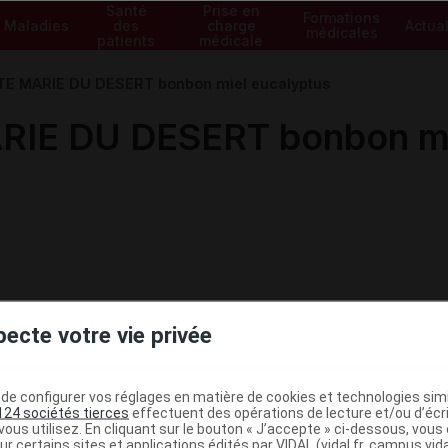
Santé
Prise en
Formations
Maladies
des
charge
Actual
médicales
patients
médicale
E MARIE DU DESERT bonbon miel eucalyptus
IE DU DESERT bonbon mi
pecte votre vie privée
e configurer vos réglages en matière de cookies et technologies simil
124 sociétés tierces
effectuent des opérations de lecture et/ou d’écr
ministratives
ous utilisez. En cliquant sur le bouton « J’accepte » ci-dessous, vou
ur certains sites et applications édités par VIDAL (vidal.fr, campus.vidal.