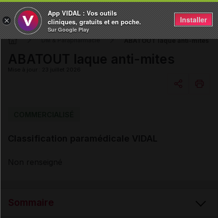
App VIDAL : Vos outils
Installer
×
cliniques, gratuits et en poche.
Sur Google Play
ABATOUT laque anti-mites
DM & Parapharmacie
ABATOUT laque anti-mites
Mise à jour : 23 juillet 2026
Copier l'url
COMMERCIALISÉ
Classification paramédicale VIDAL
Email
Non renseigné
Sommaire