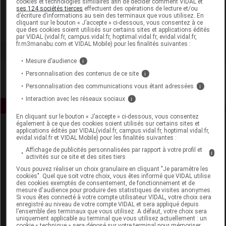
cookies et technologies similaires afin de décider comment VIDAL et
V.N.M.
ses 124 sociétés tierces
effectuent des opérations de lecture et/ou
d’écriture d’informations au sein des terminaux que vous utilisez. En
cliquant sur le bouton « J’accepte » ci-dessous, vous consentez à ce
Voir la fiche laboratoire
que des cookies soient utilisés sur certains sites et applications édités
par VIDAL (vidal.fr, campus.vidal.fr, hoptimal.vidal.fr, evidal.vidal.fr,
fr.m3manabu.com et VIDAL Mobile) pour les finalités suivantes :
Mesure d’audience
i
Personnalisation des contenus de ce site
i
Personnalisation des communications vous étant adressées
i
Interaction avec les réseaux sociaux
i
En cliquant sur le bouton « J’accepte » ci-dessous, vous consentez
également à ce que des cookies soient utilisés sur certains sites et
applications édités par VIDAL(vidal.fr, campus.vidal.fr, hoptimal.vidal.fr,
evidal.vidal.fr et VIDAL Mobile) pour les finalités suivantes :
Affichage de publicités personnalisées par rapport à votre profil et
i
activités sur ce site et des sites tiers
Vous pouvez réaliser un choix granulaire en cliquant "Je paramètre les
cookies". Quel que soit votre choix, vous êtes informé que VIDAL utilise
Espace produit
des cookies exemptés de consentement, de fonctionnement et de
mesure d'audience pour produire des statistiques de visites anonymes.
Boutique
Si vous êtes connecté à votre compte utilisateur VIDAL, votre choix sera
enregistré au niveau de votre compte VIDAL et sera appliqué depuis
VIDAL Expert
l’ensemble des terminaux que vous utilisez. A défaut, votre choix sera
VIDAL Hoptimal
uniquement applicable au terminal que vous utilisez actuellement : un
cookie « technique » sera déposé sur votre terminal pour mémoriser