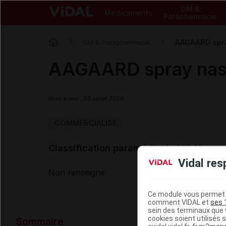
DM &
Médicaments
Parapharmacie
AAGAARD spra
DM & Parapharmacie
AAGAARD spray nas
Mise à jour : 23 juillet 2026
COMMERCIALISÉ
Classification paramédicale VIDAL
Vidal res
Non renseigné
Ce module vous permet d
comment VIDAL et
ses 
sein des terminaux que v
Données ad
cookies soient utilisés s
Sommaire