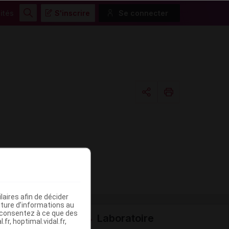
ités
S'inscrire
Se connecter
Rechercher
Copier l'url
Email
aires afin de décider
iture d’informations au
s consentez à ce que des
Laboratoire
fr, hoptimal.vidal.fr,