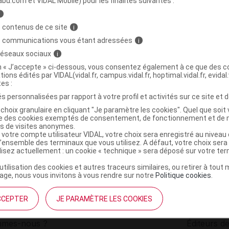
abu.com et VIDAL Mobile) pour les finalités suivantes :
i
ay nasal Fl/15ml
C
 contenus de ce site
i
s communications vous étant adressées
i
 réseaux sociaux
i
3760046254672
on « J’accepte » ci-dessous, vous consentez également à ce que des co
r
La Source
tions édités par VIDAL(vidal.fr, campus.vidal.fr, hoptimal.vidal.fr, evidal.
NR
tes :
s personnalisées par rapport à votre profil et activités sur ce site et d
choix granulaire en cliquant "Je paramètre les cookies". Quel que soit 
ise des cookies exemptés de consentement, de fonctionnement et de 
es de visites anonymes.
 votre compte utilisateur VIDAL, votre choix sera enregistré au nivea
l’ensemble des terminaux que vous utilisez. A défaut, votre choix ser
ilisez actuellement : un cookie « technique » sera déposé sur votre te
’utilisation des cookies et autres traceurs similaires, ou retirer à tou
ge, nous vous invitons à vous rendre sur notre
Politique cookies
.
CCEPTER
JE PARAMÈTRE LES COOKIES
institutionnel
Espace pa
mmes-nous ?
Éditeurs de