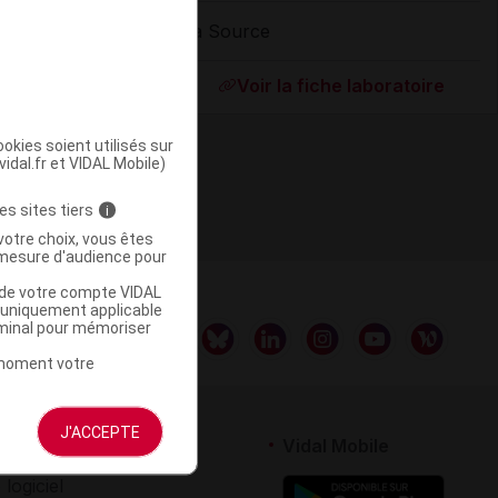
La Source
ommercialisé
Voir la fiche laboratoire
okies soient utilisés sur
vidal.fr et VIDAL Mobile)
es sites tiers
i
votre choix, vous êtes
mesure d'audience pour
u de votre compte VIDAL
a uniquement applicable
rminal pour mémoriser
t moment votre
J'ACCEPTE
rtenaires
Vidal Mobile
 logiciel