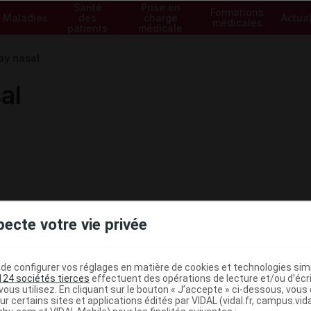
Santé
Prise en
Formations
Maladies
des
charge
Actual
médicales
patients
médicale
y nasal
al
pecte votre vie privée
e configurer vos réglages en matière de cookies et technologies simil
124 sociétés tierces
effectuent des opérations de lecture et/ou d’écr
ous utilisez. En cliquant sur le bouton « J’accepte » ci-dessous, vou
ministratives
ur certains sites et applications édités par VIDAL (vidal.fr, campus.vidal.