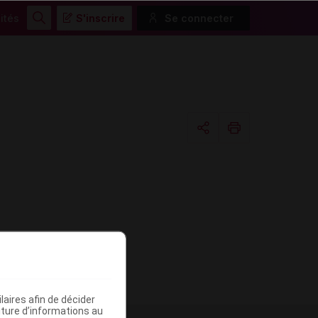
ités
S'inscrire
Se connecter
Rechercher
Copier l'url
Email
aires afin de décider
iture d’informations au