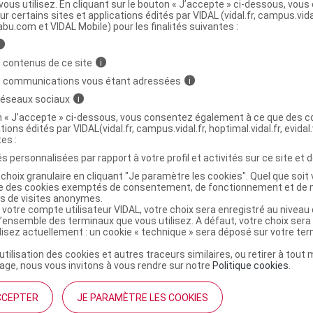
ous utilisez. En cliquant sur le bouton « J’accepte » ci-dessous, vou
ur certains sites et applications édités par VIDAL (vidal.fr, campus.vidal.
ministratives
abu.com et VIDAL Mobile) pour les finalités suivantes :
i
 contenus de ce site
i
OPOLYSAN Tabl Propolis B/50
s communications vous étant adressées
i
 réseaux sociaux
i
r
AAGAARD Tabl Propolis forte B/28
on « J’accepte » ci-dessous, vous consentez également à ce que des co
tions édités par VIDAL(vidal.fr, campus.vidal.fr, hoptimal.vidal.fr, evidal.
4011246011602
tes :
r
La Source Delsan
s personnalisées par rapport à votre profil et activités sur ce site et d
NR
choix granulaire en cliquant "Je paramètre les cookies". Quel que soit 
ise des cookies exemptés de consentement, de fonctionnement et de 
es de visites anonymes.
 votre compte utilisateur VIDAL, votre choix sera enregistré au nivea
l’ensemble des terminaux que vous utilisez. A défaut, votre choix ser
ilisez actuellement : un cookie « technique » sera déposé sur votre te
’utilisation des cookies et autres traceurs similaires, ou retirer à tou
ge, nous vous invitons à vous rendre sur notre
Politique cookies
.
CCEPTER
JE PARAMÈTRE LES COOKIES