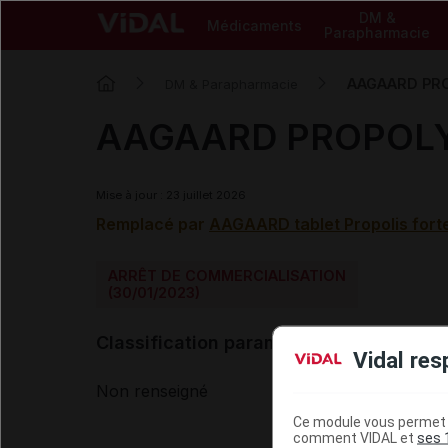
DM &
Médicaments
Parapharmacie
AAGAARD PROP
DM & Parapharmacie
AAGAARD PROPOLYSA
Mise à jour : 23 juillet 2026
Remplacé par
AAGAARD tablet Propolis fort
ARRÊT DE COMMERCIALISATION
(30/01/2023)
Classification paramédicale VIDAL
Vidal res
Non renseigné
Ce module vous permet d
comment VIDAL et
ses 