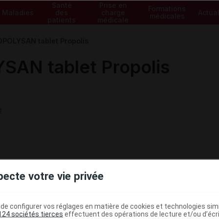
Santé
Prise en
Formations
Maladies
des
charge
Actual
médicales
patients
médicale
OLYSAN tablet Propolis
N tablet Propolis
e
pecte votre vie privée
e configurer vos réglages en matière de cookies et technologies simil
124 sociétés tierces
effectuent des opérations de lecture et/ou d’écr