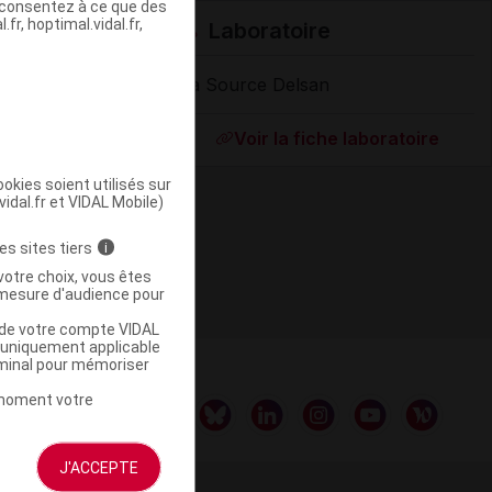
s consentez à ce que des
fr, hoptimal.vidal.fr,
Laboratoire
La Source Delsan
Supprimé
Voir la fiche laboratoire
okies soient utilisés sur
vidal.fr et VIDAL Mobile)
es sites tiers
i
votre choix, vous êtes
mesure d'audience pour
u de votre compte VIDAL
a uniquement applicable
rminal pour mémoriser
t moment votre
J'ACCEPTE