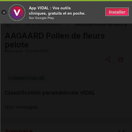
App VIDAL : Vos outils
Installer
×
cliniques, gratuits et en poche.
Sur Google Play
AAGAARD Pollen de fleurs pel
DM & Parapharmacie
AAGAARD Pollen de fleurs
pelote
Mise à jour : 23 juillet 2026
Copier l'url
COMMERCIALISÉ
Classification paramédicale VIDAL
Email
Non renseigné
Sommaire