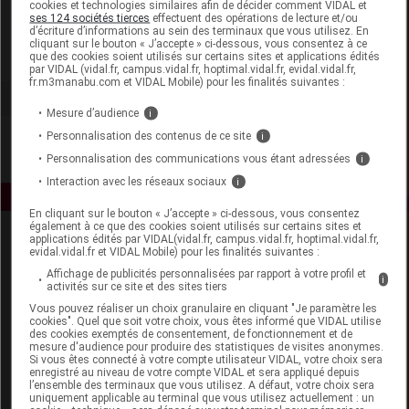
cookies et technologies similaires afin de décider comment VIDAL et
La Source
ses 124 sociétés tierces
effectuent des opérations de lecture et/ou
d’écriture d’informations au sein des terminaux que vous utilisez. En
cliquant sur le bouton « J’accepte » ci-dessous, vous consentez à ce
que des cookies soient utilisés sur certains sites et applications édités
Voir la fiche laboratoire
par VIDAL (vidal.fr, campus.vidal.fr, hoptimal.vidal.fr, evidal.vidal.fr,
fr.m3manabu.com et VIDAL Mobile) pour les finalités suivantes :
Mesure d’audience
i
Personnalisation des contenus de ce site
i
Personnalisation des communications vous étant adressées
i
Interaction avec les réseaux sociaux
i
En cliquant sur le bouton « J’accepte » ci-dessous, vous consentez
également à ce que des cookies soient utilisés sur certains sites et
applications édités par VIDAL(vidal.fr, campus.vidal.fr, hoptimal.vidal.fr,
evidal.vidal.fr et VIDAL Mobile) pour les finalités suivantes :
Affichage de publicités personnalisées par rapport à votre profil et
i
activités sur ce site et des sites tiers
Vous pouvez réaliser un choix granulaire en cliquant "Je paramètre les
cookies". Quel que soit votre choix, vous êtes informé que VIDAL utilise
Espace produit
des cookies exemptés de consentement, de fonctionnement et de
mesure d'audience pour produire des statistiques de visites anonymes.
Si vous êtes connecté à votre compte utilisateur VIDAL, votre choix sera
Boutique
enregistré au niveau de votre compte VIDAL et sera appliqué depuis
VIDAL Expert
l’ensemble des terminaux que vous utilisez. A défaut, votre choix sera
uniquement applicable au terminal que vous utilisez actuellement : un
VIDAL Hoptimal