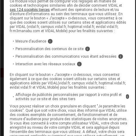
Ce module vous permet de configurer vos réglages en matière de
cookies et technologies similaires afin de décider comment VIDAL et
ses 124 sociétés tierces
effectuent des opérations de lecture et/ou
La Source
d’écriture d’informations au sein des terminaux que vous utilisez. En
cliquant sur le bouton « J’accepte » ci-dessous, vous consentez à ce
que des cookies soient utilisés sur certains sites et applications édités
Voir la fiche laboratoire
par VIDAL (vidal.fr, campus.vidal.fr, hoptimal.vidal.fr, evidal.vidal.fr,
fr.m3manabu.com et VIDAL Mobile) pour les finalités suivantes :
Mesure d’audience
i
Personnalisation des contenus de ce site
i
Personnalisation des communications vous étant adressées
i
Interaction avec les réseaux sociaux
i
En cliquant sur le bouton « J’accepte » ci-dessous, vous consentez
également à ce que des cookies soient utilisés sur certains sites et
applications édités par VIDAL(vidal.fr, campus.vidal.fr, hoptimal.vidal.fr,
evidal.vidal.fr et VIDAL Mobile) pour les finalités suivantes :
Affichage de publicités personnalisées par rapport à votre profil et
i
activités sur ce site et des sites tiers
Vous pouvez réaliser un choix granulaire en cliquant "Je paramètre les
cookies". Quel que soit votre choix, vous êtes informé que VIDAL utilise
des cookies exemptés de consentement, de fonctionnement et de
Espace produit
mesure d'audience pour produire des statistiques de visites anonymes.
Si vous êtes connecté à votre compte utilisateur VIDAL, votre choix sera
enregistré au niveau de votre compte VIDAL et sera appliqué depuis
Boutique
l’ensemble des terminaux que vous utilisez. A défaut, votre choix sera
VIDAL Expert
uniquement applicable au terminal que vous utilisez actuellement : un