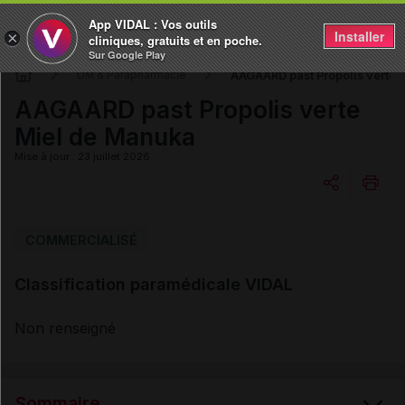
App VIDAL : Vos outils
Installer
×
cliniques, gratuits et en poche.
Sur Google Play
AAGAARD past Propolis verte 
DM & Parapharmacie
AAGAARD past Propolis verte
Miel de Manuka
Mise à jour : 23 juillet 2026
Copier l'url
COMMERCIALISÉ
Classification paramédicale VIDAL
Email
Non renseigné
Sommaire