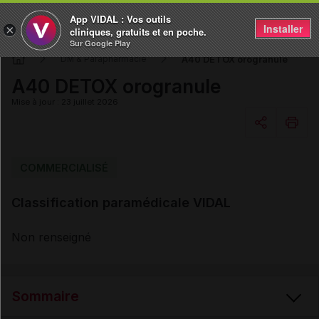
App VIDAL : Vos outils
Installer
×
cliniques, gratuits et en poche.
Sur Google Play
A40 DETOX orogranule
DM & Parapharmacie
A40 DETOX orogranule
Mise à jour : 23 juillet 2026
Copier l'url
COMMERCIALISÉ
Classification paramédicale VIDAL
Email
Non renseigné
Sommaire