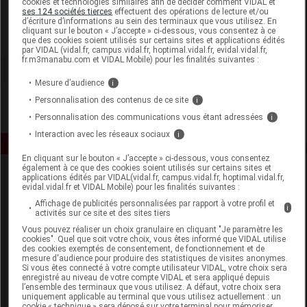
cookies et technologies similaires afin de décider comment VIDAL et
Zannini
ses 124 sociétés tierces
effectuent des opérations de lecture et/ou
d’écriture d’informations au sein des terminaux que vous utilisez. En
cliquant sur le bouton « J’accepte » ci-dessous, vous consentez à ce
Voir la fiche laboratoire
que des cookies soient utilisés sur certains sites et applications édités
par VIDAL (vidal.fr, campus.vidal.fr, hoptimal.vidal.fr, evidal.vidal.fr,
fr.m3manabu.com et VIDAL Mobile) pour les finalités suivantes :
Mesure d’audience
i
Personnalisation des contenus de ce site
i
Personnalisation des communications vous étant adressées
i
Interaction avec les réseaux sociaux
i
En cliquant sur le bouton « J’accepte » ci-dessous, vous consentez
également à ce que des cookies soient utilisés sur certains sites et
applications édités par VIDAL(vidal.fr, campus.vidal.fr, hoptimal.vidal.fr,
evidal.vidal.fr et VIDAL Mobile) pour les finalités suivantes :
Affichage de publicités personnalisées par rapport à votre profil et
i
activités sur ce site et des sites tiers
Vous pouvez réaliser un choix granulaire en cliquant "Je paramètre les
cookies". Quel que soit votre choix, vous êtes informé que VIDAL utilise
Espace produit
des cookies exemptés de consentement, de fonctionnement et de
mesure d'audience pour produire des statistiques de visites anonymes.
Boutique
Si vous êtes connecté à votre compte utilisateur VIDAL, votre choix sera
enregistré au niveau de votre compte VIDAL et sera appliqué depuis
VIDAL Expert
l’ensemble des terminaux que vous utilisez. A défaut, votre choix sera
VIDAL Hoptimal
uniquement applicable au terminal que vous utilisez actuellement : un
cookie « technique » sera déposé sur votre terminal pour mémoriser