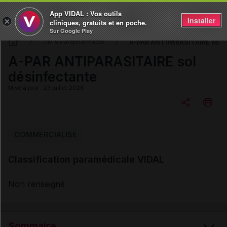
App VIDAL : Vos outils
Installer
×
cliniques, gratuits et en poche.
Sur Google Play
A-PAR ANTIPARASITAIRE sol d
DM & Parapharmacie
A-PAR ANTIPARASITAIRE sol
désinfectante
Mise à jour : 23 juillet 2026
Copier l'url
COMMERCIALISÉ
Classification paramédicale VIDAL
Email
Non renseigné
Sommaire