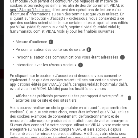
Ce module vous permet de configurer vos réglages en matière de
cookies et technologies similaires afin de décider comment VIDAL et
ses 124 sociétés tierces
effectuent des opérations de lecture et/ou
Perrigo France
d’écriture d’informations au sein des terminaux que vous utilisez. En
cliquant sur le bouton « J’accepte » ci-dessous, vous consentez à ce
que des cookies soient utilisés sur certains sites et applications édités
Voir la fiche laboratoire
par VIDAL (vidal.fr, campus.vidal.fr, hoptimal.vidal.fr, evidal.vidal.fr,
fr.m3manabu.com et VIDAL Mobile) pour les finalités suivantes :
Mesure d’audience
i
Personnalisation des contenus de ce site
i
Personnalisation des communications vous étant adressées
i
Interaction avec les réseaux sociaux
i
En cliquant sur le bouton « J’accepte » ci-dessous, vous consentez
également à ce que des cookies soient utilisés sur certains sites et
applications édités par VIDAL(vidal.fr, campus.vidal.fr, hoptimal.vidal.fr,
evidal.vidal.fr et VIDAL Mobile) pour les finalités suivantes :
Affichage de publicités personnalisées par rapport à votre profil et
i
activités sur ce site et des sites tiers
Vous pouvez réaliser un choix granulaire en cliquant "Je paramètre les
cookies". Quel que soit votre choix, vous êtes informé que VIDAL utilise
des cookies exemptés de consentement, de fonctionnement et de
Espace produit
mesure d'audience pour produire des statistiques de visites anonymes.
Si vous êtes connecté à votre compte utilisateur VIDAL, votre choix sera
enregistré au niveau de votre compte VIDAL et sera appliqué depuis
Boutique
l’ensemble des terminaux que vous utilisez. A défaut, votre choix sera
VIDAL Expert
uniquement applicable au terminal que vous utilisez actuellement : un