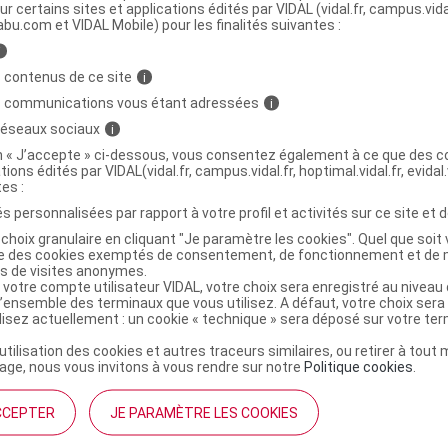
ur certains sites et applications édités par VIDAL (vidal.fr, campus.vidal.
abu.com et VIDAL Mobile) pour les finalités suivantes :
femme naturel 1l
C
i
 contenus de ce site
i
s communications vous étant adressées
i
6116867
 réseaux sociaux
i
3401061168673
on « J’accepte » ci-dessous, vous consentez également à ce que des co
3155535091003
tions édités par VIDAL(vidal.fr, campus.vidal.fr, hoptimal.vidal.fr, evidal.
r
Euromedis
tes :
NR
s personnalisées par rapport à votre profil et activités sur ce site et d
choix granulaire en cliquant "Je paramètre les cookies". Quel que soit 
ise des cookies exemptés de consentement, de fonctionnement et de 
es de visites anonymes.
 votre compte utilisateur VIDAL, votre choix sera enregistré au nivea
l’ensemble des terminaux que vous utilisez. A défaut, votre choix ser
ilisez actuellement : un cookie « technique » sera déposé sur votre te
’utilisation des cookies et autres traceurs similaires, ou retirer à tou
ge, nous vous invitons à vous rendre sur notre
Politique cookies
.
CCEPTER
JE PARAMÈTRE LES COOKIES