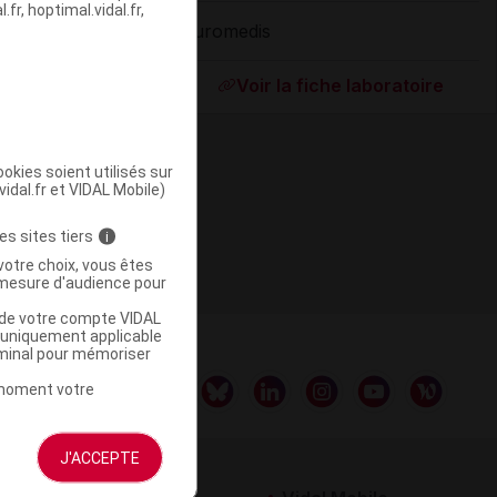
fr, hoptimal.vidal.fr,
Euromedis
ommercialisé
Voir la fiche laboratoire
okies soient utilisés sur
vidal.fr et VIDAL Mobile)
es sites tiers
i
votre choix, vous êtes
mesure d'audience pour
u de votre compte VIDAL
a uniquement applicable
rminal pour mémoriser
t moment votre
J'ACCEPTE