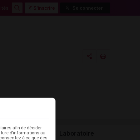
ités
S'inscrire
Se connecter
Rechercher
Copier l'url
Email
aires afin de décider
Laboratoire
iture d’informations au
s consentez à ce que des