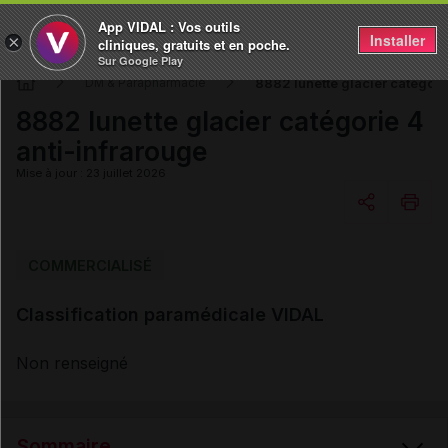
App VIDAL : Vos outils
Installer
×
cliniques, gratuits et en poche.
Sur Google Play
8882 lunette glacier catégori
DM & Parapharmacie
8882 lunette glacier catégorie 4
anti-infrarouge
Mise à jour : 23 juillet 2026
Copier l'url
COMMERCIALISÉ
Classification paramédicale VIDAL
Email
Non renseigné
Sommaire