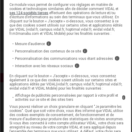
Laboratoire
Ce module vous permet de configurer vos réglages en matière de
cookies et technologies similaires afin de décider comment VIDAL et
ses 124 sociétés tierces
effectuent des opérations de lecture et/ou
d’écriture d’informations au sein des terminaux que vous utilisez. En
Pharmaltitude
cliquant sur le bouton « J’accepte » ci-dessous, vous consentez à ce
que des cookies soient utilisés sur certains sites et applications édités
par VIDAL (vidal.fr, campus.vidal.fr, hoptimal.vidal.fr, evidal.vidal.fr,
Voir la fiche laboratoire
fr.m3manabu.com et VIDAL Mobile) pour les finalités suivantes :
Mesure d’audience
i
Personnalisation des contenus de ce site
i
Personnalisation des communications vous étant adressées
i
Interaction avec les réseaux sociaux
i
En cliquant sur le bouton « J’accepte » ci-dessous, vous consentez
également à ce que des cookies soient utilisés sur certains sites et
applications édités par VIDAL(vidal.fr, campus.vidal.fr, hoptimal.vidal.fr,
evidal.vidal.fr et VIDAL Mobile) pour les finalités suivantes :
Affichage de publicités personnalisées par rapport à votre profil et
i
activités sur ce site et des sites tiers
Vous pouvez réaliser un choix granulaire en cliquant "Je paramètre les
cookies". Quel que soit votre choix, vous êtes informé que VIDAL utilise
des cookies exemptés de consentement, de fonctionnement et de
mesure d'audience pour produire des statistiques de visites anonymes.
Espace produit
Si vous êtes connecté à votre compte utilisateur VIDAL, votre choix sera
enregistré au niveau de votre compte VIDAL et sera appliqué depuis
Boutique
l’ensemble des terminaux que vous utilisez. A défaut, votre choix sera