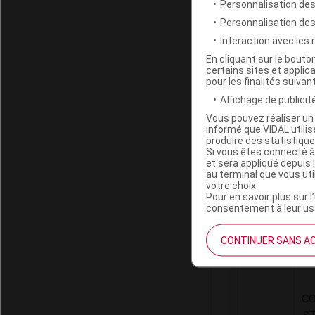
Personnalisation des
Personnalisation de
Interaction avec les
En cliquant sur le bout
certains sites et applica
pour les finalités suivan
7MED 380 NS
Affichage de publicité
Vous pouvez réaliser un 
informé que VIDAL util
Code EAN
produire des statistiqu
Labo. Distributeu
Si vous êtes connecté à
et sera appliqué depuis 
au terminal que vous ut
votre choix.
Pour en savoir plus sur l
consentement à leur usa
Code
LPPR
CONTINUER SANS A
CO