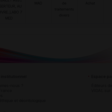
ERILET AVEC
MAD
de
Achat
NSERTEUR, AU
traitements
IVRE.,LABO 7
divers
MED
institutionnel
Espace pa
mmes-nous ?
Éditeurs de
France
VIDAL sur 
es
éthique et déontologique