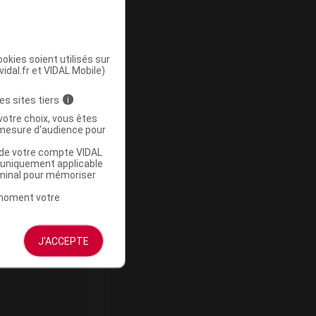
okies soient utilisés sur
vidal.fr et VIDAL Mobile)
ommercialisé
es sites tiers
i
votre choix, vous êtes
mesure d'audience pour
u de votre compte VIDAL
a uniquement applicable
rminal pour mémoriser
t moment votre
Base de
mboursement
J'ACCEPTE
(Euros)