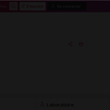
ités
S'inscrire
Se connecter
Rechercher
Copier l'url
Email
Laboratoire