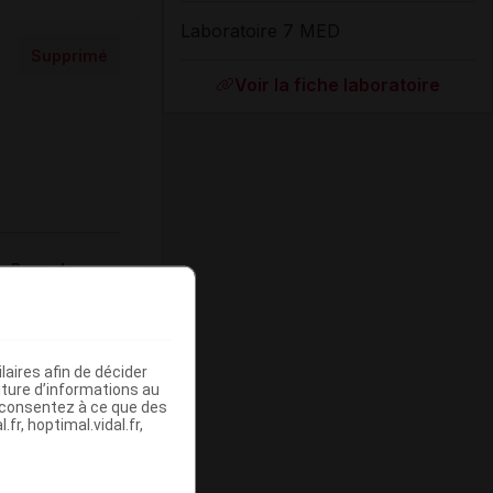
Laboratoire 7 MED
Supprimé
Voir la fiche laboratoire
Base de
mboursement
(Euros)
aires afin de décider
iture d’informations au
s consentez à ce que des
fr, hoptimal.vidal.fr,
-