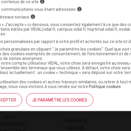
 contenus de ce site
i
divers
MED
s communications vous étant adressées
i
 réseaux sociaux
i
on « J’accepte » ci-dessous, vous consentez également à ce que des co
tions édités par VIDAL(vidal.fr, campus.vidal.fr, hoptimal.vidal.fr, evidal.
tes :
HA Disp IU Kit de pose complet mini
C
s personnalisées par rapport à votre profil et activités sur ce site et d
choix granulaire en cliquant "Je paramètre les cookies". Quel que soit 
ise des cookies exemptés de consentement, de fonctionnement et de 
3760314240925
es de visites anonymes.
r
Laboratoire 7 MED
 votre compte utilisateur VIDAL, votre choix sera enregistré au nivea
l’ensemble des terminaux que vous utilisez. A défaut, votre choix ser
ilisez actuellement : un cookie « technique » sera déposé sur votre te
’utilisation des cookies et autres traceurs similaires, ou retirer à tou
ge, nous vous invitons à vous rendre sur notre
Politique cookies
.
Code
Nature
Type de
Désignation
re
prestation
prestation
prestation
CCEPTER
JE PARAMÈTRE LES COOKIES
OBJET
matériels et
NTRACEPTIF,
appareils