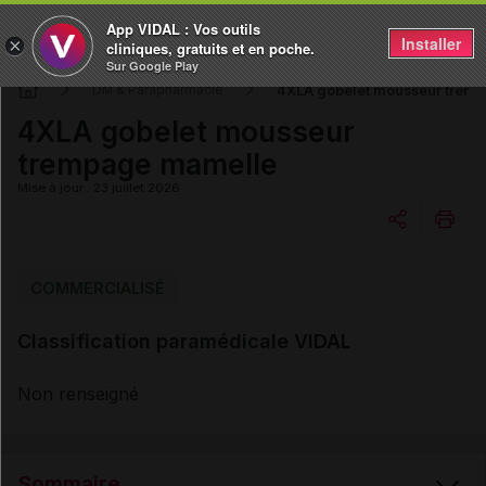
App VIDAL : Vos outils
Installer
×
cliniques, gratuits et en poche.
Sur Google Play
4XLA gobelet mousseur trem
DM & Parapharmacie
4XLA gobelet mousseur
trempage mamelle
Mise à jour : 23 juillet 2026
Copier l'url
COMMERCIALISÉ
Classification paramédicale VIDAL
Email
Non renseigné
Sommaire