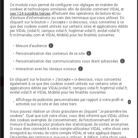
Laboratoire
Ce module vous permet de configurer vos réglages en matière de
cookies et technologies similaires afin de décider comment VIDAL et
ses 124 sociétés tierces
effectuent des opérations de lecture et/ou
d’écriture d’informations au sein des terminaux que vous utilisez. En
Axience
cliquant sur le bouton « J’accepte » ci-dessous, vous consentez à ce
que des cookies soient utilisés sur certains sites et applications édités
par VIDAL (vidal.fr, campus.vidal.fr, hoptimal.vidal.fr, evidal.vidal.fr,
Voir la fiche laboratoire
fr.m3manabu.com et VIDAL Mobile) pour les finalités suivantes :
Mesure d’audience
i
Personnalisation des contenus de ce site
i
Personnalisation des communications vous étant adressées
i
Interaction avec les réseaux sociaux
i
En cliquant sur le bouton « J’accepte » ci-dessous, vous consentez
également à ce que des cookies soient utilisés sur certains sites et
applications édités par VIDAL(vidal.fr, campus.vidal.fr, hoptimal.vidal.fr,
evidal.vidal.fr et VIDAL Mobile) pour les finalités suivantes :
Affichage de publicités personnalisées par rapport à votre profil et
i
activités sur ce site et des sites tiers
Vous pouvez réaliser un choix granulaire en cliquant "Je paramètre les
cookies". Quel que soit votre choix, vous êtes informé que VIDAL utilise
des cookies exemptés de consentement, de fonctionnement et de
mesure d'audience pour produire des statistiques de visites anonymes.
Espace produit
Si vous êtes connecté à votre compte utilisateur VIDAL, votre choix sera
enregistré au niveau de votre compte VIDAL et sera appliqué depuis
Boutique
l’ensemble des terminaux que vous utilisez. A défaut, votre choix sera